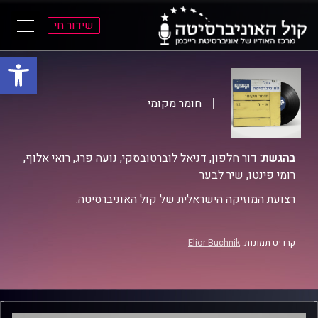
שידור חי
פתח סרגל
ל
ל
תוכן
תפריט
ראשי
ראשי
חומר מקומי
בהגשת:
דור חלפון, דניאל לוברטובסקי, נועה פרג, רואי אלוף,
רומי פינטו, שיר לבער
רצועת המוזיקה הישראלית של קול האוניברסיטה.
קרדיט תמונות:
Elior Buchnik