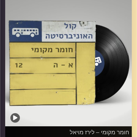
קרדיט תמונות:
Elior Buchnik
חומר מקומי – לירז מויאל