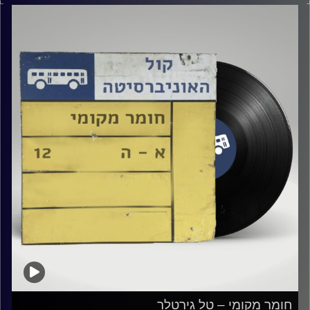
קרדיט תמונות:
Elior Buchnik
חומר מקומי – טל גירטלר