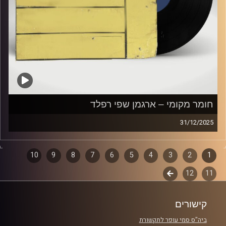
חומר מקומי – ארגמן שפי רפלד
31/12/2025
שעה של מוזיקה ישראלית עם ארגמן שפי רפלד
1
2
דפדוף
3
4
5
6
7
8
9
10
קרדיט תמונות:
Elior Buchnik
11
12
לשלב
פרקים
הבא
קישורים
ביה"ס סמי עופר לתקשורת