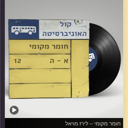
קרדיט תמונות:
Elior Buchnik
חומר מקומי – לירז מויאל