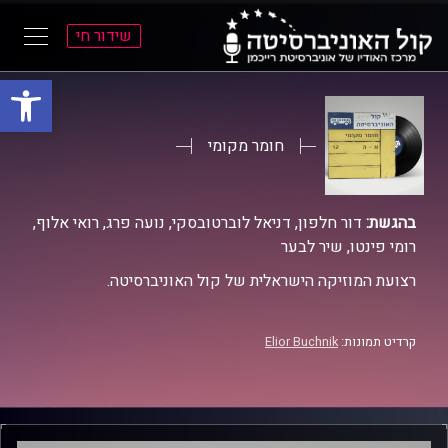
שידור חי
פתח סרגל
ל
ל
תוכן
תפריט
ראשי
ראשי
חומר מקומי
בהגשת:
דור חלפון, דניאל לוברטובסקי, נועה פרג, רואי אלוף,
רומי פינטו, שיר לבער
רצועת המוזיקה הישראלית של קול האוניברסיטה.
קרדיט תמונות:
Elior Buchnik