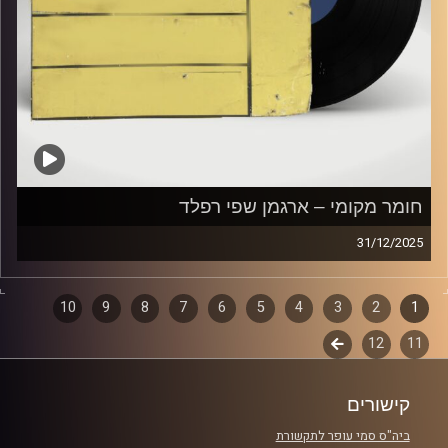
חומר מקומי – ארגמן שפי רפלד
31/12/2025
שעה של מוזיקה ישראלית עם ארגמן שפי רפלד
1
2
דפדוף
3
4
5
6
7
8
9
10
קרדיט תמונות:
Elior Buchnik
11
12
לשלב
פרקים
הבא
קישורים
ביה"ס סמי עופר לתקשורת