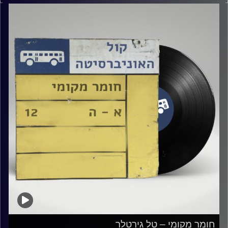
קרדיט תמונות:
Elior Buchnik
חומר מקומי – טל גירטלר