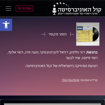
שידור חי
פתח סרגל
ל
ל
תוכן
תפריט
ראשי
ראשי
חומר מקומי
בהגשת:
דור חלפון, דניאל לוברטובסקי, נועה פרג, רואי אלוף,
רומי פינטו, שיר לבער
רצועת המוזיקה הישראלית של קול האוניברסיטה.
קרדיט תמונות:
Elior Buchnik