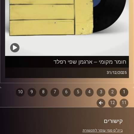
חומר מקומי – ארגמן שפי רפלד
31/12/2025
שעה של מוזיקה ישראלית עם ארגמן שפי רפלד
1
2
דפדוף
3
4
5
6
7
8
9
10
קרדיט תמונות:
Elior Buchnik
11
12
לשלב
פרקים
הבא
קישורים
ביה"ס סמי עופר לתקשורת