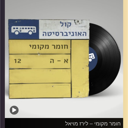
קרדיט תמונות:
Elior Buchnik
חומר מקומי – לירז מויאל