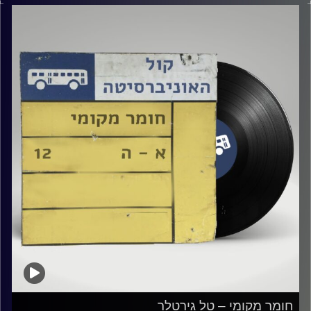
קרדיט תמונות:
Elior Buchnik
חומר מקומי – טל גירטלר