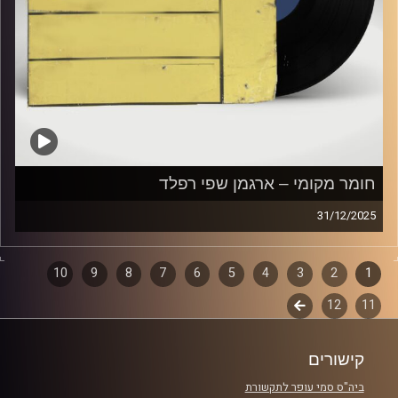
חומר מקומי – ארגמן שפי רפלד
31/12/2025
שעה של מוזיקה ישראלית עם ארגמן שפי רפלד
1
2
דפדוף
3
4
5
6
7
8
9
10
קרדיט תמונות:
Elior Buchnik
11
12
לשלב
פרקים
הבא
קישורים
ביה"ס סמי עופר לתקשורת