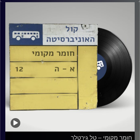
קרדיט תמונות:
Elior Buchnik
חומר מקומי – טל גירטלר