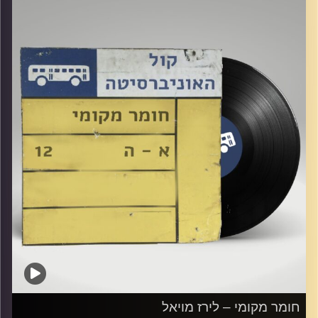
קרדיט תמונות:
Elior Buchnik
חומר מקומי – לירז מויאל