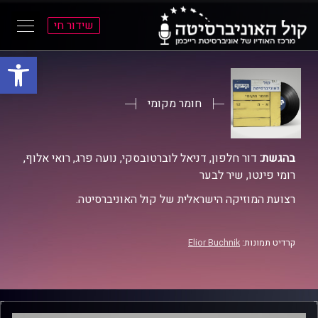
שידור חי
פתח סרגל
ל
ל
תוכן
תפריט
ראשי
ראשי
חומר מקומי
בהגשת:
דור חלפון, דניאל לוברטובסקי, נועה פרג, רואי אלוף,
רומי פינטו, שיר לבער
רצועת המוזיקה הישראלית של קול האוניברסיטה.
קרדיט תמונות:
Elior Buchnik