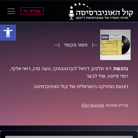
שידור חי
פתח סרגל
ל
ל
תוכן
תפריט
ראשי
ראשי
חומר מקומי
בהגשת:
דור חלפון, דניאל לוברטובסקי, נועה פרג, רואי אלוף,
רומי פינטו, שיר לבער
רצועת המוזיקה הישראלית של קול האוניברסיטה.
קרדיט תמונות:
Elior Buchnik