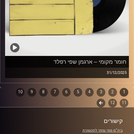
חומר מקומי – ארגמן שפי רפלד
31/12/2025
שעה של מוזיקה ישראלית עם ארגמן שפי רפלד
1
2
דפדוף
3
4
5
6
7
8
9
10
קרדיט תמונות:
Elior Buchnik
11
12
לשלב
פרקים
הבא
קישורים
ביה"ס סמי עופר לתקשורת