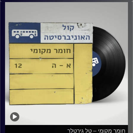
קרדיט תמונות:
Elior Buchnik
חומר מקומי – טל גירטלר