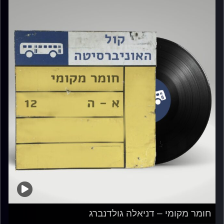
חומר מקומי – דניאלה גולדנברג