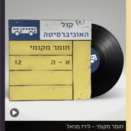
קרדיט תמונות:
Elior Buchnik
חומר מקומי – לירז מויאל