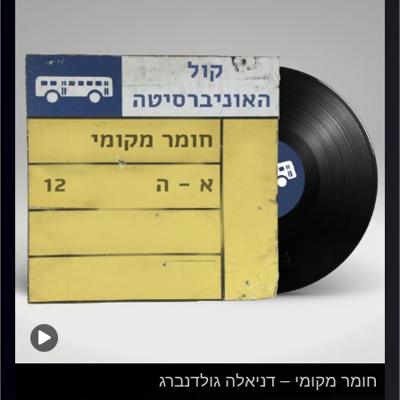
חומר מקומי – דניאלה גולדנברג