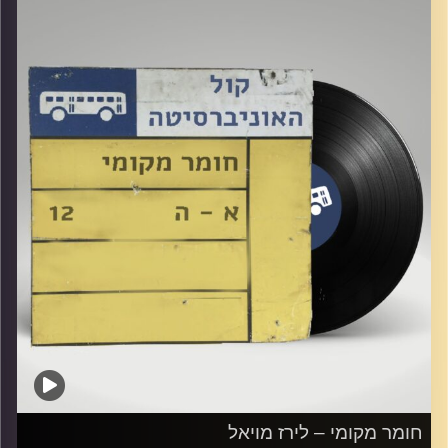
קרדיט תמונות:
Elior Buchnik
חומר מקומי – לירז מויאל