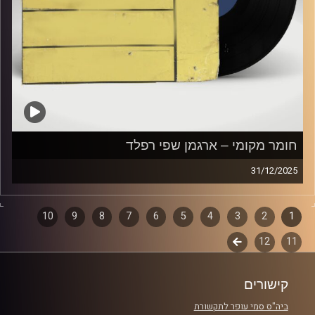
חומר מקומי – ארגמן שפי רפלד
31/12/2025
שעה של מוזיקה ישראלית עם ארגמן שפי רפלד
1
2
דפדוף
3
4
5
6
7
8
9
10
קרדיט תמונות:
Elior Buchnik
11
12
לשלב
פרקים
הבא
קישורים
ביה"ס סמי עופר לתקשורת