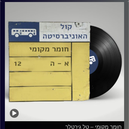
קרדיט תמונות:
Elior Buchnik
חומר מקומי – טל גירטלר