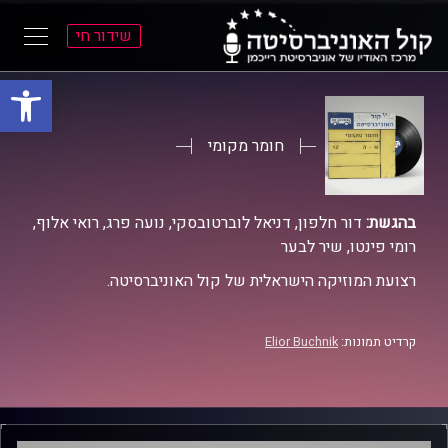
שידור חי
פתח סרגל
ל
ל
תוכן
תפריט
ראשי
ראשי
חומר מקומי
בהגשת:
דור חלפון, דניאל לוברטובסקי, נועה פרג, רואי אלוף,
רומי פינטו, שיר לבער
רצועת המוזיקה הישראלית של קול האוניברסיטה.
קרדיט תמונות:
Elior Buchnik