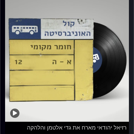
רזיאל יהודאי מארח את גדי אלטמן והלהקה