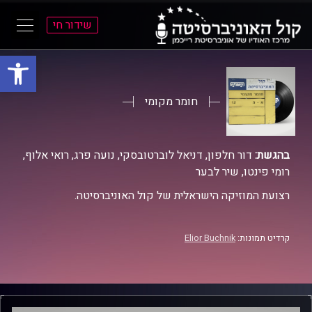
שידור חי
פתח סרגל
ל
ל
תוכן
תפריט
ראשי
ראשי
חומר מקומי
בהגשת:
דור חלפון, דניאל לוברטובסקי, נועה פרג, רואי אלוף,
רומי פינטו, שיר לבער
רצועת המוזיקה הישראלית של קול האוניברסיטה.
קרדיט תמונות:
Elior Buchnik