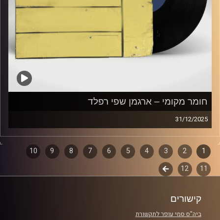
חומר מקומי – ארגמן שפי רפלד
31/12/2025
שעה של מוזיקה ישראלית עם ארגמן שפי רפלד
1
2
דפדוף
3
4
5
6
7
8
9
10
קרדיט תמונות:
Elior Buchnik
11
12
לשלב
פרקים
הבא
קישורים
ביה"ס סמי עופר לתקשורת