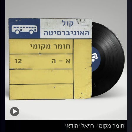
חומר מקומי- רזיאל יהודאי