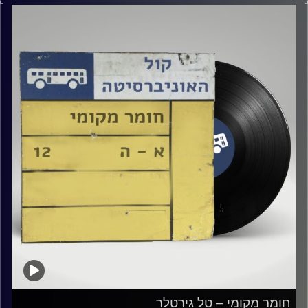
קרדיט תמונות:
Elior Buchnik
חומר מקומי – טל גירטלר