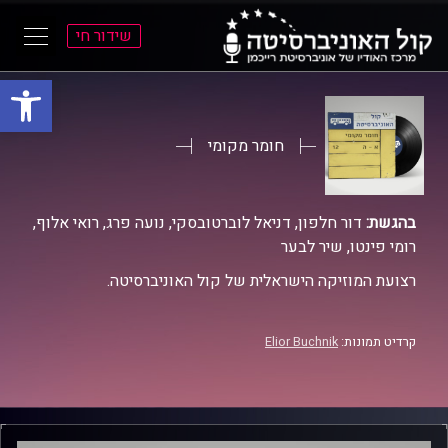
שידור חי
פתח סרגל
ל
ל
תוכן
תפריט
ראשי
ראשי
חומר מקומי
בהגשת:
דור חלפון, דניאל לוברטובסקי, נועה פרג, רואי אלוף,
רומי פינטו, שיר לבער
רצועת המוזיקה הישראלית של קול האוניברסיטה.
קרדיט תמונות:
Elior Buchnik