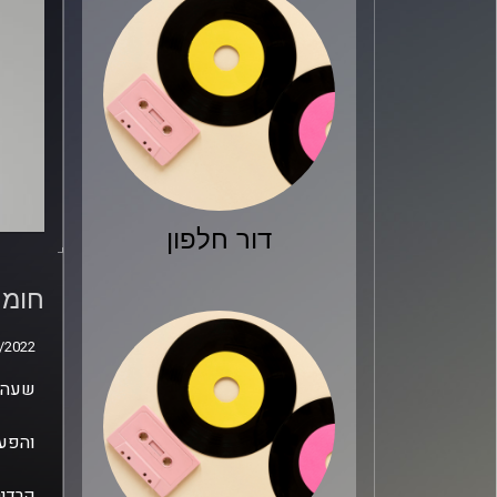
דור חלפון
חומר
מארח
חומר
/2022
/2022
שעה ש
והפעם
קרדיט