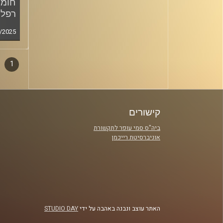
חומר
רפלד
/2025
1
דפדו
סגירה
פרקי
קישורים
ביה"ס סמי עופר לתקשורת
אוניברסיטת רייכמן
האתר עוצב ונבנה באהבה על ידי
STUDIO DAY