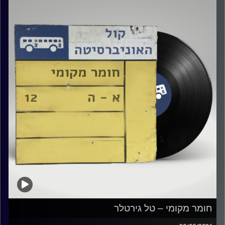
קרדיט תמונות:
Elior Buchnik
חומר מקומי – טל גירטלר