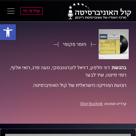
שידור חי
פתח סרגל
ל
ל
תוכן
תפריט
ראשי
ראשי
חומר מקומי
בהגשת:
דור חלפון, דניאל לוברטובסקי, נועה פרג, רואי אלוף,
רומי פינטו, שיר לבער
רצועת המוזיקה הישראלית של קול האוניברסיטה.
קרדיט תמונות:
Elior Buchnik