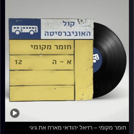
חומר מקומי – רזיאל יהודאי מארח את גיגי