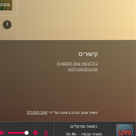
/2026
1
דפדו
סגירה
פרקי
קישורים
ביה"ס סמי עופר לתקשורת
אוניברסיטת רייכמן
האתר עוצב ונבנה באהבה על ידי
STUDIO DAY
כסאות מוזיקליים
משודר עכשיו
-
On Air