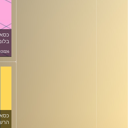
כסאו
בלומ
/2026
כסאו
הרשק