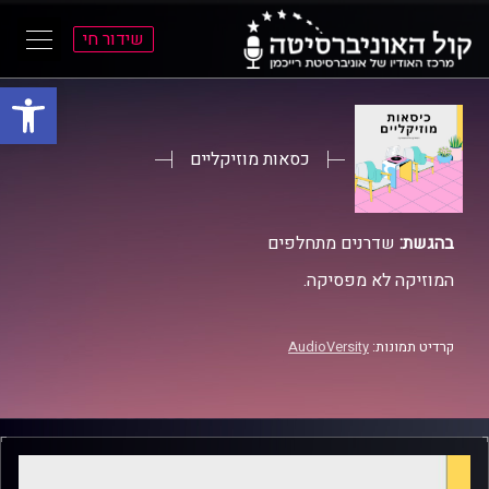
שידור חי
פתח סרגל
ל
ל
תוכן
תפריט
ראשי
ראשי
כסאות מוזיקליים
בהגשת:
שדרנים מתחלפים
המוזיקה לא מפסיקה.
קרדיט תמונות:
AudioVersity