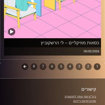
כסאות מוזיקליים – לי הרשקוביץ
03/02/2026
כסאות מוזיקליים עם לי הרשקוביץ
1
2
דפדוף
3
4
5
6
7
8
לשלב
קרדיט תמונות:
AudioVersity
הבא
פרקים
קישורים
ביה"ס סמי עופר לתקשורת
אוניברסיטת רייכמן