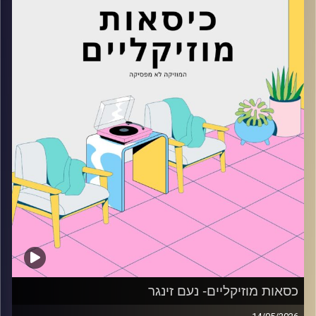
קרדיט תמונות:
AudioVersity
כסאות מוזיקליים- נעם זינגר