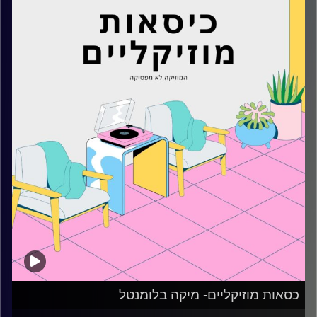
קרדיט תמונות:
AudioVersity
כסאות מוזיקליים- מיקה בלומנטל