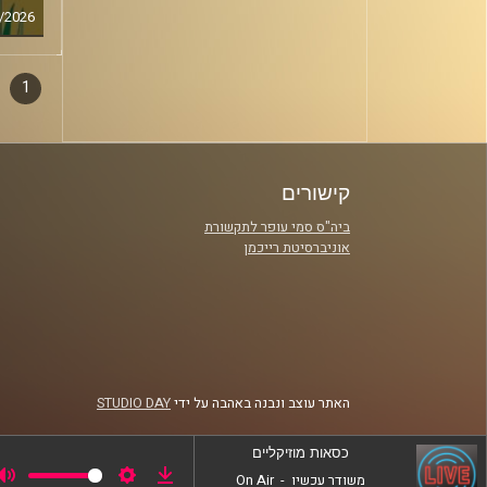
/2026
1
דפדו
סגירה
פרקי
קישורים
ביה"ס סמי עופר לתקשורת
אוניברסיטת רייכמן
האתר עוצב ונבנה באהבה על ידי
STUDIO DAY
כסאות מוזיקליים
משודר עכשיו
-
On Air