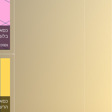
כסאו
בלומ
/2026
כסאו
הרשק