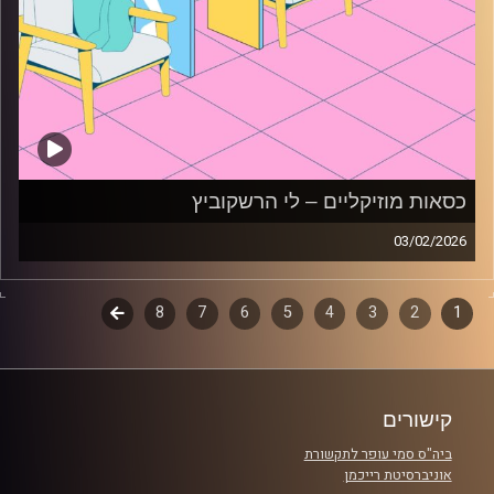
כסאות מוזיקליים – לי הרשקוביץ
03/02/2026
כסאות מוזיקליים עם לי הרשקוביץ
1
2
דפדוף
3
4
5
6
7
8
לשלב
קרדיט תמונות:
AudioVersity
הבא
פרקים
קישורים
ביה"ס סמי עופר לתקשורת
אוניברסיטת רייכמן