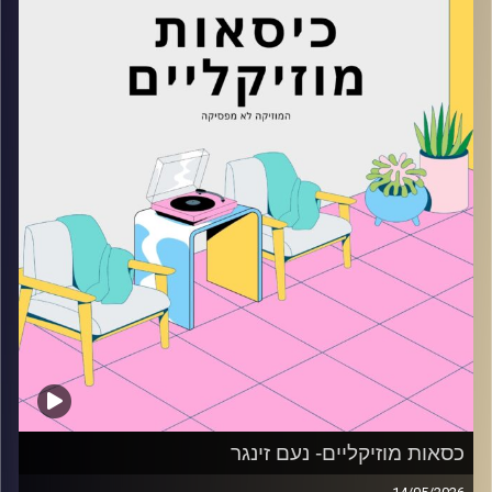
קרדיט תמונות:
AudioVersity
כסאות מוזיקליים- נעם זינגר