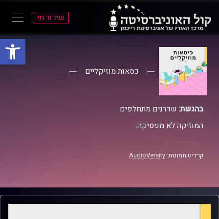
שידור חי
פתח סרגל
ל
ל
תוכן
תפריט
ראשי
ראשי
כסאות מוזיקליים
בהגשת:
שדרנים מתחלפים
המוזיקה לא מפסיקה.
קרדיט תמונות:
AudioVersity