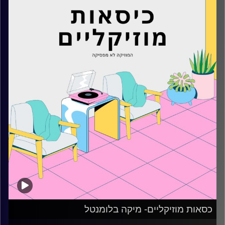
קרדיט תמונות:
AudioVersity
כסאות מוזיקליים- מיקה בלומנטל