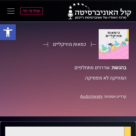
שידור חי
פתח סרגל
ל
ל
תוכן
תפריט
ראשי
ראשי
כסאות מוזיקליים
בהגשת:
שדרנים מתחלפים
המוזיקה לא מפסיקה.
קרדיט תמונות:
AudioVersity