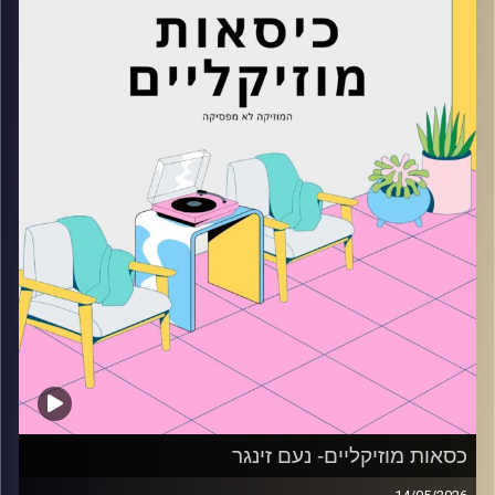
קרדיט תמונות:
AudioVersity
כסאות מוזיקליים- נעם זינגר