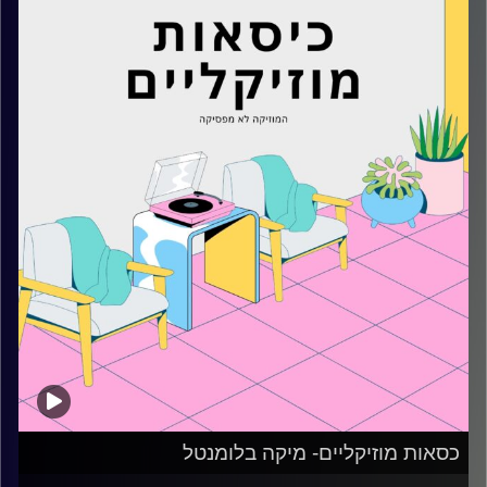
קרדיט תמונות:
AudioVersity
כסאות מוזיקליים- מיקה בלומנטל