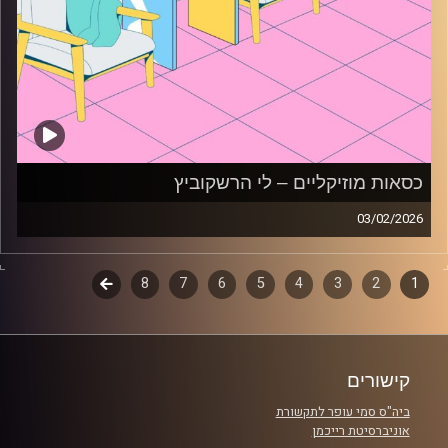
כסאות מוזיקליים – לי הרשקוביץ
03/02/2026
כסאות מוזיקליים עם לי הרשקוביץ
1
2
דפדוף
3
4
5
6
7
8
לשלב
קרדיט תמונות:
AudioVersity
הבא
פרקים
קישורים
ביה"ס סמי עופר לתקשורת
אוניברסיטת רייכמן