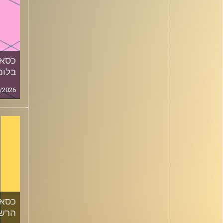
כסאו
בלומ
/2026
כסאו
הרשק