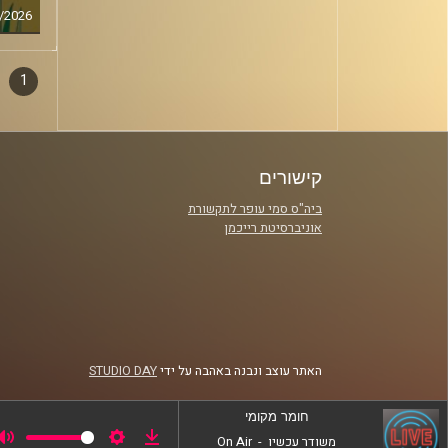
/2026
1
דפדו
סגירה
פרקי
קישורים
ביה"ס סמי עופר לתקשורת
אוניברסיטת רייכמן
האתר עוצב ונבנה באהבה על ידי
STUDIO DAY
חומר מקומי
משודר עכשיו
-
On Air