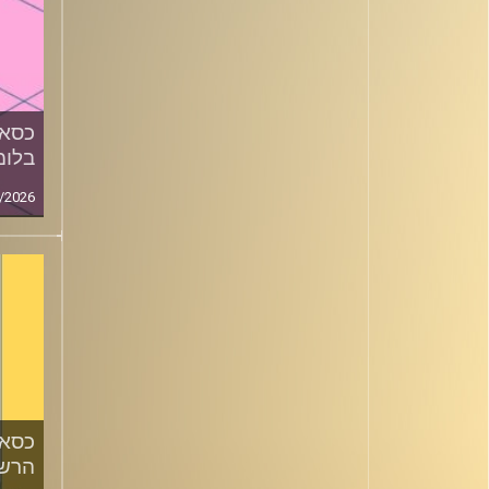
כסאו
בלומ
/2026
כסאו
הרשק