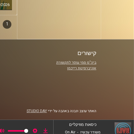
/2026
1
דפדו
סגירה
פרקי
קישורים
ביה"ס סמי עופר לתקשורת
אוניברסיטת רייכמן
האתר עוצב ונבנה באהבה על ידי
STUDIO DAY
כיסאות מוזיקליים
משודר עכשיו
-
On Air