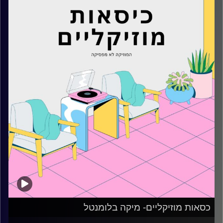
קרדיט תמונות:
AudioVersity
כסאות מוזיקליים- מיקה בלומנטל