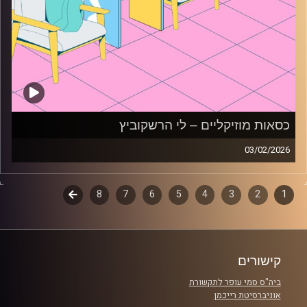
כסאות מוזיקליים – לי הרשקוביץ
03/02/2026
כסאות מוזיקליים עם לי הרשקוביץ
1
2
דפדוף
3
4
5
6
7
8
לשלב
קרדיט תמונות:
AudioVersity
הבא
פרקים
קישורים
ביה"ס סמי עופר לתקשורת
אוניברסיטת רייכמן