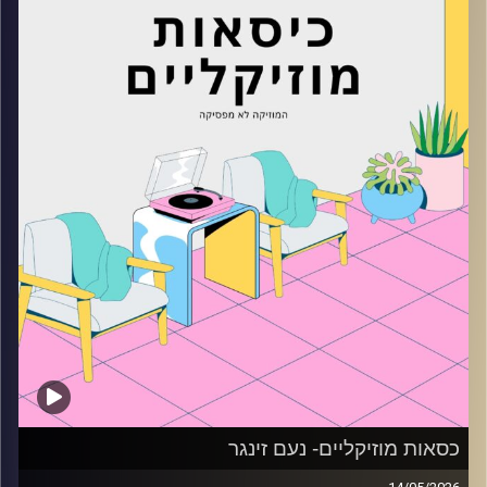
קרדיט תמונות:
AudioVersity
כסאות מוזיקליים- נעם זינגר