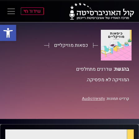
שידור חי
פתח סרגל
ל
ל
תוכן
תפריט
ראשי
ראשי
כסאות מוזיקליים
בהגשת:
שדרנים מתחלפים
המוזיקה לא מפסיקה.
קרדיט תמונות:
AudioVersity