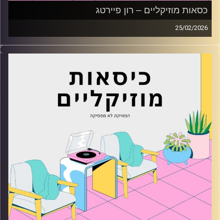
כסאות מוזיקליים – רון פיירטג
25/02/2026
כסאות מוזיקליים עם רון פיירטג
קרדיט תמונות:
AudioVersity