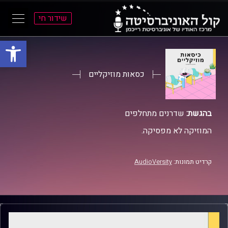
שידור חי
פתח סרגל
ל
ל
תוכן
תפריט
ראשי
ראשי
כסאות מוזיקליים
בהגשת:
שדרנים מתחלפים
המוזיקה לא מפסיקה.
קרדיט תמונות:
AudioVersity