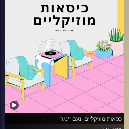
קרדיט תמונות:
AudioVersity
כסאות מוזיקליים- נעם זינגר