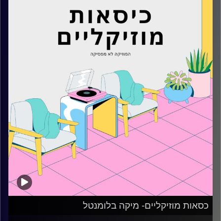
קרדיט תמונות:
AudioVersity
כסאות מוזיקליים- מיקה בלומנטל