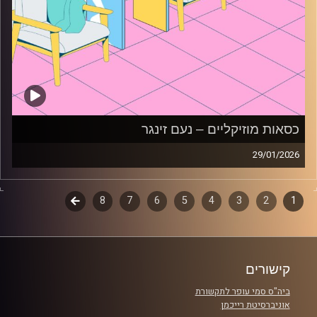
כסאות מוזיקליים – נעם זינגר
29/01/2026
כסאות מוזיקליים עם נעם זינגר
1
2
דפדוף
3
4
5
6
7
8
לשלב
קרדיט תמונות:
AudioVersity
הבא
פרקים
קישורים
ביה"ס סמי עופר לתקשורת
אוניברסיטת רייכמן