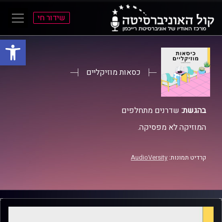
שידור חי
פתח סרגל
ל
ל
תוכן
תפריט
ראשי
ראשי
כסאות מוזיקליים
בהגשת:
שדרנים מתחלפים
המוזיקה לא מפסיקה.
קרדיט תמונות:
AudioVersity