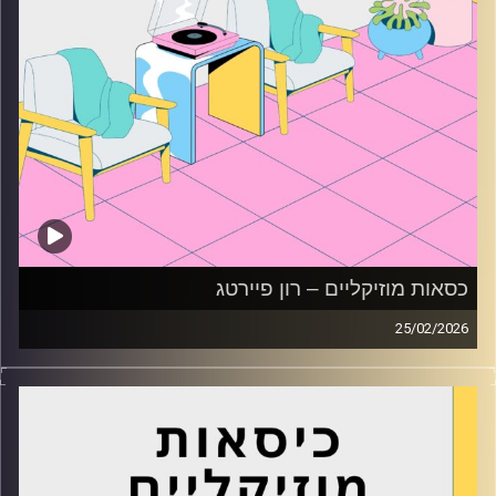
כסאות מוזיקליים – רון פיירטג
25/02/2026
כסאות מוזיקליים עם רון פיירטג
קרדיט תמונות:
AudioVersity