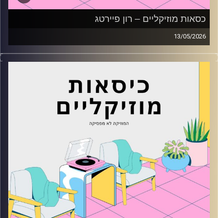
כסאות מוזיקליים – רון פיירטג
13/05/2026
כסאות מוזיקליים עם רון פיירטג
קרדיט תמונות:
AudioVersity