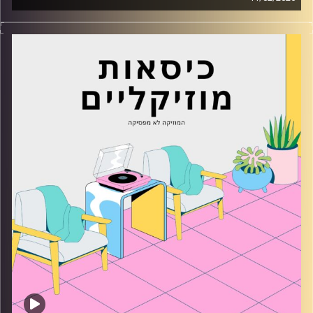
כסאות מוזיקליים עם רון פיירטג
קרדיט תמונות:
AudioVersity