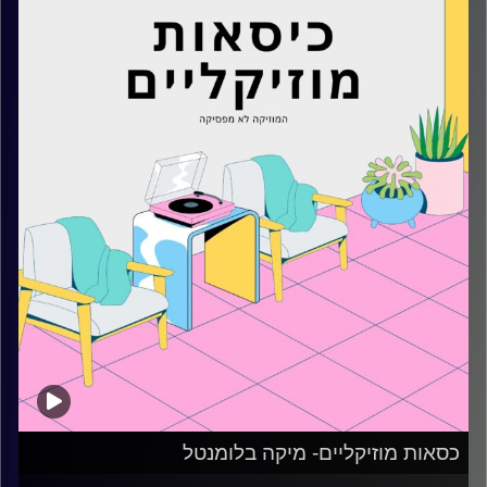
קרדיט תמונות:
AudioVersity
כסאות מוזיקליים- מיקה בלומנטל