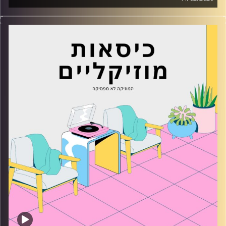
כסאות מוזיקליים עם רון פיירטג
קרדיט תמונות:
AudioVersity