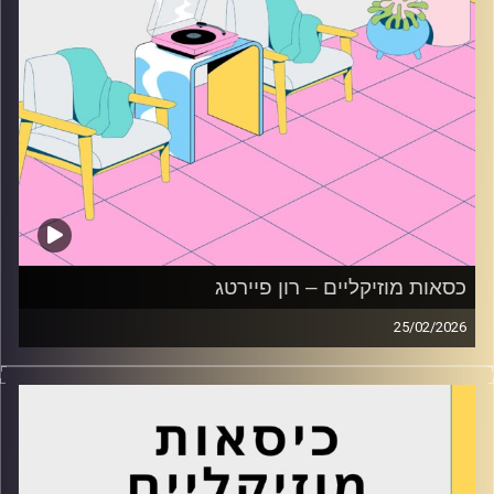
כסאות מוזיקליים – רון פיירטג
25/02/2026
כסאות מוזיקליים עם רון פיירטג
קרדיט תמונות:
AudioVersity