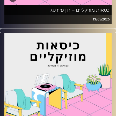
כסאות מוזיקליים – רון פיירטג
13/05/2026
כסאות מוזיקליים עם רון פיירטג
קרדיט תמונות:
AudioVersity