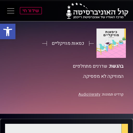
שידור חי
פתח סרגל
ל
ל
תוכן
תפריט
ראשי
ראשי
כסאות מוזיקליים
בהגשת:
שדרנים מתחלפים
המוזיקה לא מפסיקה.
קרדיט תמונות:
AudioVersity