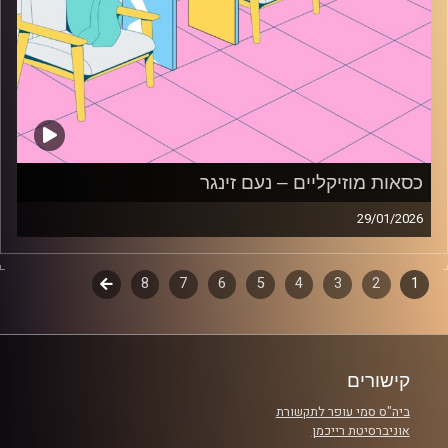
כסאות מוזיקליים – נעם זינגר
29/01/2026
כסאות מוזיקליים עם נעם זינגר
1
2
דפדוף
3
4
5
6
7
8
לשלב
קרדיט תמונות:
AudioVersity
הבא
פרקים
קישורים
ביה"ס סמי עופר לתקשורת
אוניברסיטת רייכמן