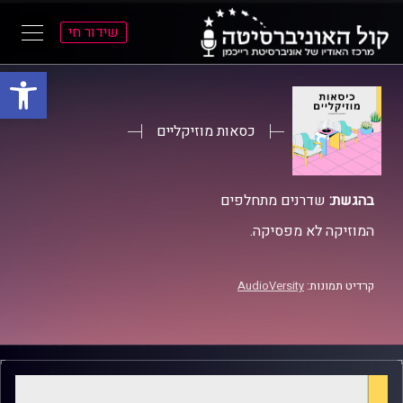
שידור חי
פתח סרגל
ל
ל
תוכן
תפריט
ראשי
ראשי
כסאות מוזיקליים
בהגשת:
שדרנים מתחלפים
המוזיקה לא מפסיקה.
קרדיט תמונות:
AudioVersity