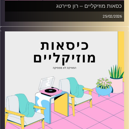
כסאות מוזיקליים – רון פיירטג
25/02/2026
כסאות מוזיקליים עם רון פיירטג
קרדיט תמונות:
AudioVersity