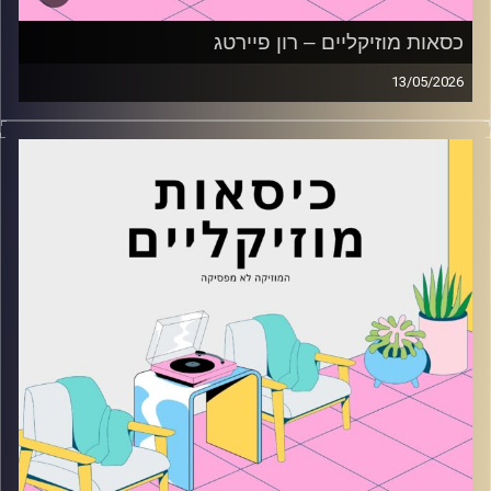
כסאות מוזיקליים – רון פיירטג
13/05/2026
כסאות מוזיקליים עם רון פיירטג
קרדיט תמונות:
AudioVersity