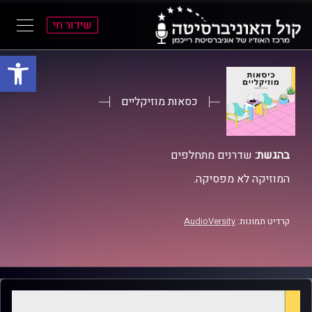
שידור חי
פתח סרגל
ל
ל
תוכן
תפריט
ראשי
ראשי
כסאות מוזיקליים
בהגשת:
שדרנים מתחלפים
המוזיקה לא מפסיקה.
קרדיט תמונות:
AudioVersity