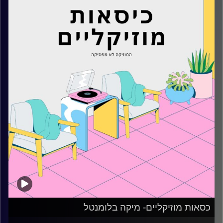
קרדיט תמונות:
AudioVersity
כסאות מוזיקליים- מיקה בלומנטל