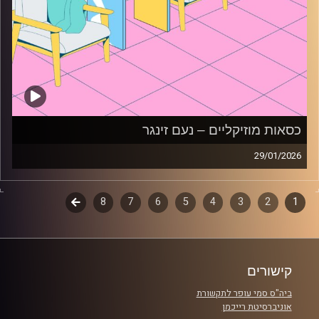
כסאות מוזיקליים – נעם זינגר
29/01/2026
כסאות מוזיקליים עם נעם זינגר
1
2
דפדוף
3
4
5
6
7
8
לשלב
קרדיט תמונות:
AudioVersity
הבא
פרקים
קישורים
ביה"ס סמי עופר לתקשורת
אוניברסיטת רייכמן