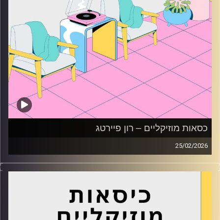
כסאות מוזיקליים – רון פיירטג
25/02/2026
כסאות מוזיקליים עם רון פיירטג
קרדיט תמונות:
AudioVersity