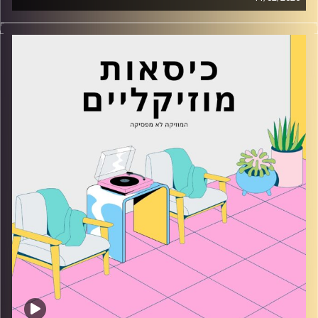
כסאות מוזיקליים עם רון פיירטג
קרדיט תמונות:
AudioVersity