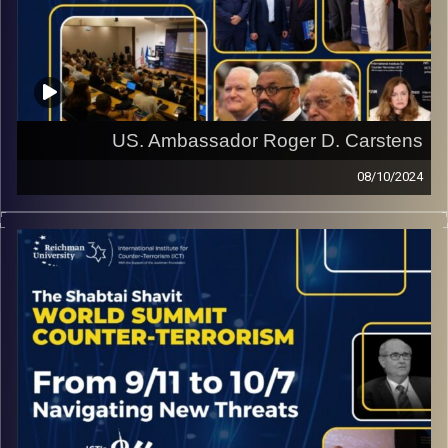
US. Ambassador Roger D. Carstens‬
08/10/2024
Interview from the ICT World Summit on Counter
Terrorism with US. Ambassador Roger D. Carstens‬
‭ Special Presidential Envoy for Hostage Affairs of United
States of America‬
קרדיט תמונות:
ICT