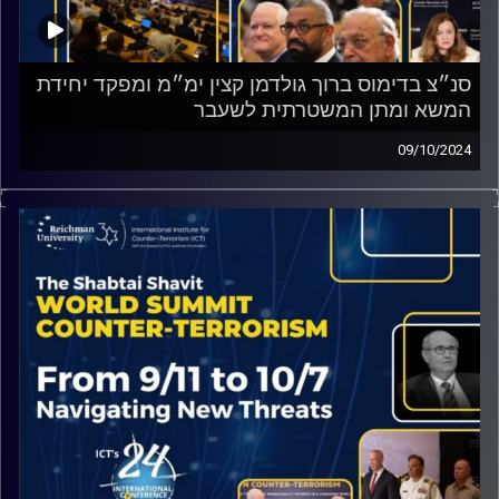
סנ״צ בדימוס ברוך גולדמן קצין ימ״מ ומפקד יחידת
המשא ומתן המשטרתית לשעבר
09/10/2024
כיצד מנהלים משא ומתן בעולם הערבי? מה הדגשים העיקריים
אותם יש לקחת בחשבון? זאת ועוד למדנו מסנ״צ בדימוס ברוך
גולדמן, וניסינו לקשר זאת למו״מ החטופים המתנהל כיום.
קרדיט תמונות:
ICT