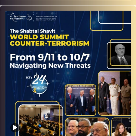
ראיון מהכנס השנתי של המכון למדיניות נגד טרור עם סנ״צ
בדימוס ברוך גולדמן קצין ימ״מ לשעבר ומפקד יחידת המשא
ומתן המשטרתית
קרדיט תמונות:
ICT