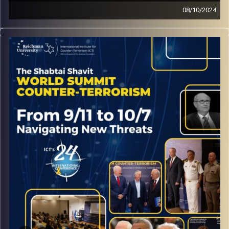
08/10/2024
Interview from the ICT World Summit on Counter
Terrorism with Dr. Qanta Ahmed – Academic
Pulmonologist and Sleep Disorder Specialist; NYU
Langone Associate Professor of Medicine (NYU Langone
Long Island School of Medicine)
קרדיט תמונות:
ICT