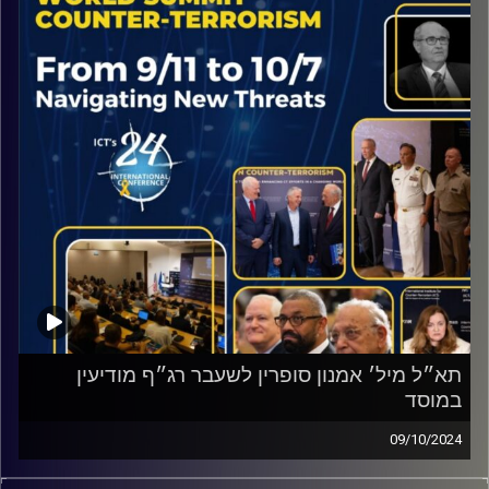
תא״ל מיל׳ אמנון סופרין לשעבר רג״ף מודיעין
במוסד
09/10/2024
מה יקרה עם חזבאללה ביום שאחרי נסראללה? מר סופרין נתן