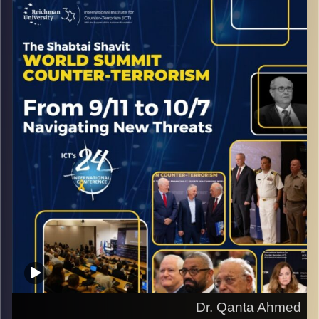
Terrorism with Retired Lieutenant Colonel Miri Eisin –
Senior Fellow at the International Institute for Counter-
Terrorist (ICT)
קרדיט תמונות:
ICT
Dr. Qanta Ahmed