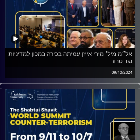
אל״מ מיל׳ מירי אייזן עמיתה בכירה במכון למדיניות
נגד טרור
09/10/2024
קיבלנו סיכום קצר מאל״מ במיל׳ מירי אייזן לפאנל ״טבח ה-7
באוקטובר – איך זה קרה?״ ובו לקחים עיקריים מהאסון, לצד
תובנות על המדינה בה אנו חיים.
קרדיט תמונות:
ICT