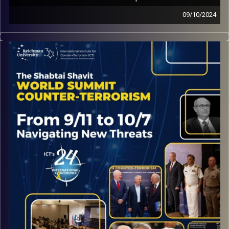
09/10/2024
ניסינו להבין מח״כ אביגדור ליברמן כיצד ישראל תוכל למנוע
״מלחמת לבנון רביעית״, סבבים נוספים ברצועת עזה וכיצד
עליה לחזק את יכולת ההרתעה.
קרדיט תמונות:
ICT