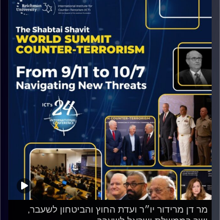
מר דן מרידור יו״ר ועדת החוץ והביטחון לשעבר,