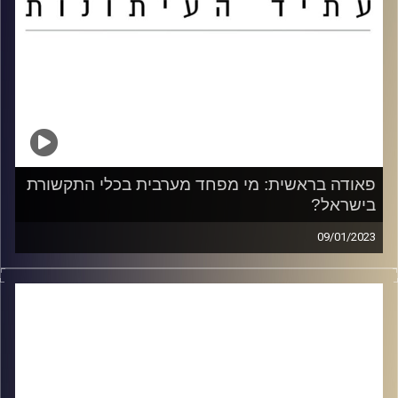
פאודה בראשית: מי מפחד מערבית בכלי התקשורת
בישראל?
09/01/2023
עפיף אבו מוך – פרשן לענייני החברה הערבית בישראל וואלה!
דניאל סלאמה – כתב לענייני העולם הערבי YNET
אחמד אבו סוויס – כתב דרום בערוץ מַכַאּן 33 של תאגיד
השידור הישראלי
מנחה: גל קרפל – עורך ראשי דמוקרט