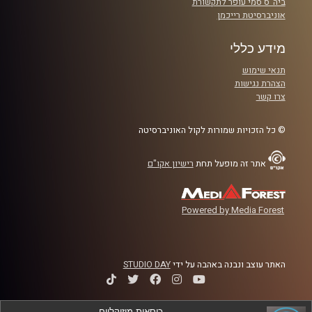
ביה"ס סמי עופר לתקשורת
אמילי מואטי – לשעבר ח"כ, מפלגת העבודה
אוניברסיטת רייכמן
מתוך כנס DIGIT 2023
מידע כללי
תנאי שימוש
קרדיט תמונות:
אוניברסיטת רייכמן
הצהרת נגישות
צרו קשר
© כל הזכויות שמורות לקול האוניברסיטה
אתר זה מופעל תחת
רישיון אקו"ם
Powered by Media Forest
האתר עוצב ונבנה באהבה על ידי
STUDIO DAY
כיסאות מוזיקליים