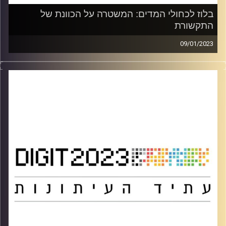
בלוז לכחולי המדים: המשטרה על הכוונת של
התקשורת
09/01/2023
משתתפים:
רועי עידן – יוצר "מנאייכ", איש תקשורת
ח"כ מירב בן ארי – יש עתיד, לשעבר יו"ר ועדת ביטחון פנים של
הכנסת
יהושע (ג'וש) בריינר – כתב פלילים עיתון הארץ
מנחה: אדם שפיר – עורך הצינור
מתוך כנס DIGIT 2023
קרדיט תמונות:
אוניברסיטת רייכמן