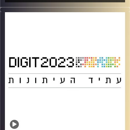
משתתפים:
אורן יוספוביץ' – הפודיום
פרופ' יאיר גלילי – מייסד וראש המעבדה לחקר הספורט
התקשורת והחברה, אוניברסיטת רייכמן
עודד קרמר – מכביבול
מנחה: דניאל זילברשטיין – ערוץ הספורט
מתוך כנס DIGIT 2023
קרדיט תמונות:
אוניברסיטת רייכמן