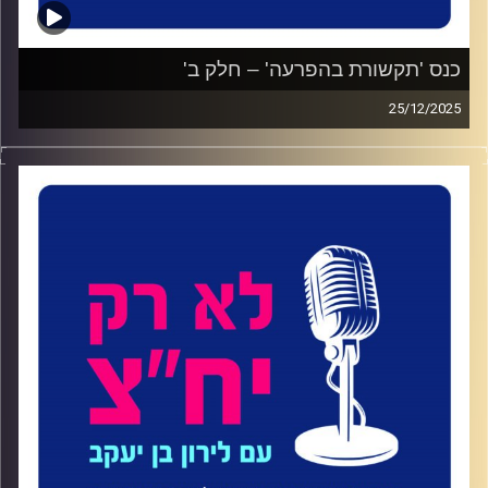
כנס 'תקשורת בהפרעה' – חלק ב'
25/12/2025
הקלטות מתוך כנס 'תקשורת בהפרעה', כנס התקשורת השנתי
של בית ספר סמי עופר לתקשורת באוניברסיטת רייכמן, יפעת
Mi ופודקאסט לא רק יח"צ.
קרדיט תמונות:
ליאת סער