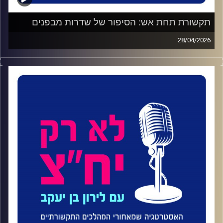
דיברנו גם על ה- 7 באוקטובר, ועל תפקידה של פרופ' נהון
בהקמה והובלה של מערך הנעדרים בחמ״ל האזרחי, רגע שבו
תקשורת תחת אש: הסיפור של שדרות מבפנים
הידע האקדמי שלה בניהול מידע ומערכות מורכבות פגש
28/04/2026
מציאות קיצונית בזמן אמת.
איך מנהלים תקשורת של עיר שחיה על קו האש
?
ואיך בונים
וגם: מה האקדמיה עדיין לא עושה מספיק טוב, אילו אנשי
תדמית חדשה למציאות שלא באמת משתנה
?
תקשורת יצליחו בעתיד, ולמה בעיניה אי אפשר יותר להפריד בין
חשיבה, מחקר ועשייה.
בפרק
105
של "לא רק יח״צ", ירון ששון, דובר עיריית שדרות
ומנהל אגף הדוברות בעירייה בשיחה
על איך מנהלים תקשורת
קרדיט תמונות:
ליאת סער
של עיר שנמצאת בקו האש ואיך בונים תדמית לעיר במציאות
מורכבת.
ב-9 השנים האחרונות ירון עומד בחזית התקשורתית של שדרות.
עיר שחיה בין שגרה לחירום, בין צמיחה אזרחית מתמדת
למציאות ביטחונית מתמשכת, ובין תדמית ציבורית מורכבת
לניסיון לייצר סיפור חדש
.
שוחחנו
על
איך נראה בפועל התפקיד של דובר עיר בקו האש
,
על
המקום של התקשורת כחלק מתהליך קבלת ההחלטות –