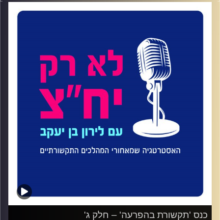
בהפרעה” שנערך בדצמבר 2025 בשיתוף באוניברסיטת רייכמן,
הפודקאסט לא רק יחצ שמשודר כאן בתחנה ויפעת מידע
תקשורתי. הכנס עסק בשינויים שעוברים על עולם התקשורת
בעידן של רשתות חברתיות, פייק ניוז ובינה מלאכותית.
במהלך הכנס גלי הנחתה עמדת שידור, ושוחחה משתתפי הכנס,
שהם אנשי התקשורת המובילים בתחום.
בין היתר ראיינה את רוני קובן ואת חברת הכנסת מירב בן ארי,
ושמעה מהם על אחריות תקשורתית, על השפעת הטכנולוגיה
על ענפי התקשורת, ועל האתגרים שמלווים את התקשורת
בעידן הזה
קרדיט תמונות:
ליאת סער
כנס 'תקשורת בהפרעה' – חלק ג'