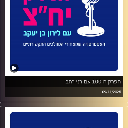
על בניית אסטרטגיה תקשורתית שמחברת בין מורשת למודרנה,
על תפקיד המדיה החברתית בהנגשת תרבות, ועל הפודקאסט
שיזמה "הספרנים".
שוחחנו גם על דילמות אתיות בעבודת הדוברות במוסד
שמחזיק את הזיכרון הלאומי של כולנו: איך מתעדים היסטוריה
בזמן אמת, כיצד מאזנים בין הנגשה לסנסציה, ומהו הגבול שבין
זיכרון אישי לזיכרון ציבורי.
פרק על תקשורת עם אחריות, על מיתוג תרבותי בעידן דיגיטלי,
ועל האתגר של להפוך היסטוריה לסיפור חי.
הפרק ה-100 עם רני רהב
קרדיט תמונות:
ליאת סער
09/11/2025
כשיצאתי לדרך עם הפודקאסט, שאפתי לבנות מרחב שעוסק
באסטרטגיה ובטכניקה של יחסי הציבור לצד המהות של המהלך
התקשורתי. רציתי לייצר שיחה שלא מתעכבת על סיסמאות, אלא
מתבוננת לעומק באנשים שמובילים את התחום, ברגעים