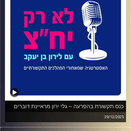
נעמה שיתפה במסלול הקריירה המעניין שלה: המעבר משנים
ארוכות בדוברות צבאית לאזרחות, הובלת עמותה בהתנדבות,
והאתגר שבקידום נושא שהוא גם רפואי, גם רגשי וגם מלא
פחד, בתוך סדר יום תקשורתי שלא תמיד פנוי להקשבה.
שוחחנו על ההבדלים בין יח״צ עסקי ליח״צ חברתי, על יצירת
הזדהות ציבורית, ועל הקו הדק שבין העלאת מודעות לבין ניצול
של כאב, במיוחד בליווי משפחות שכולות, כמו משפחות
התצפיתניות שנפלו במוצב נחל עוז בשביעי באוקטובר.
זה פרק על אחריות, על רגישות, על כוחן של מילים, ועל
התפקיד של אנשי ונשות תקשורת כשהסיפור הוא לא רק
כותרת, אלא בני אדם.
קרדיט תמונות:
ליאת סער
כנס תקשורת בהפרעה – גלי ירון מראיינת דוברים
29/12/2025
גלי ירון מגישה תוכנית ראיונות מיוחדת מכנס ״תקשורת