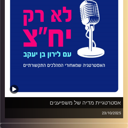
שבהם מתקבלות ההחלטות, ובמה שמתרחש הרבה לפני ואחרי
שידור הכתבה או פרסום ההודעה לעיתונות.
רציתי להראות עד כמה התחום הזה, שלעתים מתפספס כסיפור
לוואי, הוא למעשה אחד המרכיבים הכי אסטרטגיים בעיצוב
מציאות; הוא משפיע על סדר יום, על תפיסות ציבוריות, על
תדמית ועל החלטות. רציתי לשים את התחום הזה בקדמת הבמה,
כפריזמה להבנת התרבות הארגונית, הפוליטית והחברתית
שאנחנו חיים בה.
לאורך 100 פרקים נחשפו השכבות הגלויות והסמויות של
עבודת התקשורת, מהמאבקים של ארגונים חברתיים, דרך
קמפיינים פוליטיים וכלכליים, ועד ניהול שיח ברשתות
החברתיות. כל פרק הוא שיעור קטן במקצוע, וכל אורח מוסיף
נדבך לתמונה הגדולה של מה זה באמת תחום יחסי הציבור.
אנשי המקצוע הבכירים בתחום הרימו את המסך וחושפים את
הרציונל, הדילמות, הטעויות וההצלחות.
פירקנו את המושג "תקשורת" לגורמיו: דיברנו על אסטרטגיה
אסטרטגיית מדיה של משפיענים
בזמן אמת, על ניהול משברים בשעות לא צפויות, על אתיקה
23/10/2025
בתקשורת משתנה, על קמפיינים שמעצבים מציאות, וגם על
בפרק 99 של "לא רק יח״צ" ליאת בקייר, מנכ״לית Mind בשיחה
המקומות שבהם איש יח"צ נדרש לבחור אם לדברר, לגונן,