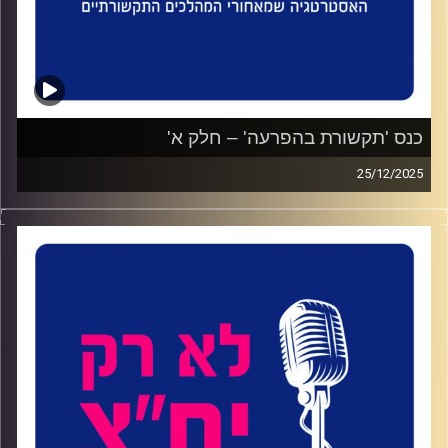
כנס 'תקשורת בהפרעה' – חלק א'
25/12/2025
הקלטות מתוך כנס 'תקשורת בהפרעה', כנס התקשורת השנתי
של בית ספר סמי עופר לתקשורת באוניברסיטת רייכמן, יפעת
Mi ופודקאסט לא רק יח"צ.
קרדיט תמונות:
ליאת סער