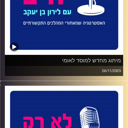
מיתוג מחדש למוסד לאומי
26/11/2025
בפרק 101 של "לא רק יח״צ" ורד ליון-ירושלמי, דוברת הספרייה
הלאומית, בשיחה על איך הופכים מוסד לאומי ותיק, למותג חי
ורלוונטי.
שוחחנו על איך אפשר להפוך מוסד לאומי ותיק כמו הספרייה
הלאומית לגוף נגיש, חדשני ורלוונטי לקהלים מגוונים.
ורד שיתפה בתהליך המעבר ההיסטורי למשכן החדש בירושלים,