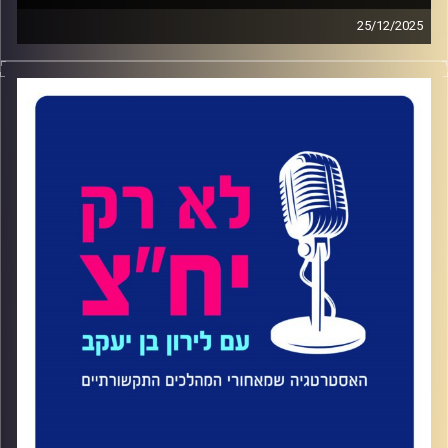
25/12/2025
הקלטות מתוך כנס 'תקשורת בהפרעה', כנס התקשורת השנתי
של בית ספר סמי עופר לתקשורת באוניברסיטת רייכמן, יפעת
Mi ופודקאסט לא רק יח"צ.
קרדיט תמונות:
ליאת סער