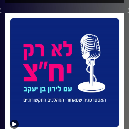
שלושה ימים לפני רצח יצחק רבין הוא מונה ליועץ התקשורת
של שר הביטחון. בהמשך היה דובר צה"ל, מפקד גלי צה"ל, יועץ
אסטרטגי ופרשן.
בפרק 112 של #לארקיחצ אבי בניהו, תא"ל (במיל') אבי בניהו,
איש תקשורת, עיתונאי, פרשן ויועץ לניהול משברים, בשיחה על
האסטרטגיה שמאחורי ניהול התקשורת בתקופות ביטחוניות
וציבוריות מורכבות במדינת ישראל. שזה פחות או יותר תמיד.
פרשת הרפז. רצח יצחק רבין. המערכה מול איראן. יונתן אוריך.
מעיין אדם.
אלה רק חלק מהנושאים והשמות שעלו בשיחה עם בניהו.
דיברנו על מה באמת עושה דובר בזמן משבר, למה בעיניו
הבעיה של ישראל היא לא רק הסברה אלא בעיקר אמון, איך
מקבלים החלטות תקשורתיות תחת לחץ, ואיפה עובר הגבול בין
פרשנות לבין ייעוץ.
וגם על המחירים האישיים של מי שנמצא בחזית התקשורת, ועל
הלקחים שנשארים הרבה אחרי שהכותרות מתחלפות.