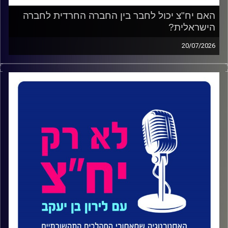
קרדיט תמונות:
ליאת סער
האם יח"צ יכול לחבר בין החברה החרדית לחברה
הישראלית?
20/07/2026
מה צריך להבין לפני שמנסים לשווק לציבור החרדי?
ואיך נראית אסטרטגיה תקשורתית כשמדברים לקהילה עם
מאפיינים, ערכים וכללי משחק משלה?
בפרק 111 של #לארקיחצ יוסי דץ, סמנכ"ל הלקוחות במשרד
הפרסום בולטון פוטנציאל, בשיחה על עולם הפרסום והיח"צ
למגזר החרדי, על נקודות המפגש בין פרסום ליחסי ציבור, על
בניית מותגים לקהלים עם מאפיינים ייחודיים, ועל השינויים
שעוברת החברה החרדית בשנים האחרונות.
יוסי משתף בדרך המקצועית שלו, ומסביר איך ניגשים לבנות
אסטרטגיה שיווקית מותאמת לחברה החרדית, למותגים הגדולים
בישראל; החל משלב הבריף, דרך אפיון קהלי היעד, בחירת
המסרים והמדיה, ועד לכלים הייחודיים שבהם משתמשים