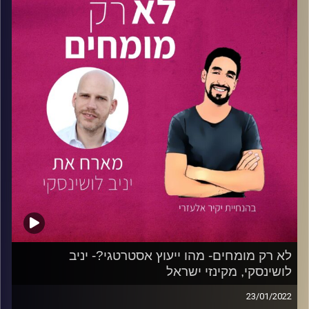
בפרק היום תשמעו את:
01:19 – שקד עייש –
סטודנטית למנהל עסקים ויזמות שנה ב'
ומנהלת הקהילה של המומנטום.
לינקדין של שקד
10:40
– עומר רוטשילד –
שותף מייסד בALLWASH- וסטודנט
MBA מנהל עסקים.
לינקדין של עומר
16:37
–
רון ויסמונסקי –
שותף מייסד בKeep The Flame
וסטודנט למנהל עסקין ויזמות.
לינקדין של רון
26:33
–
מיכל טל צור-
מנכ"לית YOPE וסטודנטית ליזמות
מדמ"ח.
לינקדין של מיכל
34:22
–
גיל הוד –
בעלים, יזם ושותף במספר חברות
ופעילויות. חבר מועצות מנהלים ויו"ר ועדות ביקורת והשקעות
בחברות ציבוריות: קרן הפנסיה של חברת החשמל, קבוצת
BlueSquare וכן Polar .מומחה פיננסים וטכנולוגיה, בעל ניסיון
רב בניהול ואסטרטגיה. בעברו כיהן בין היתר כמנכ"ל הראל
פיננסים, יו"ר הראל קרנות נאמנות, סמנכ"ל פסגות ועוד. בוגר
לא רק מומחים- מהו ייעוץ אסטרטגי?- יניב
לושינסקי, מקינזי ישראל
ממר"ם ויחידות נוספות, סא"ל (במיל').
הלינקדין של גיל:
לחצו כאן
23/01/2022
45:20
–
איריס קינן –
מנכ"לית ובעלים של חברת VisionBIT,