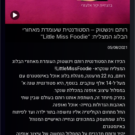
רותם וינשטוק – הסטודנטית שעומדת מאחורי
הבלוג המצליח: "Little Miss Foodie"
05/08/2021
הכירו את הסטודנטית רותם וינשטוק העומדת מאחורי הבלוג
המצליח שנקרא- LittleMissFoodie!
רותם, בת 22 מרעננה, מנהלת בלוג אוכל באינסטגרם עם
מעל ל-14 אלף עוקבים. בנוסף, היא סטודנטית שנה א'
במסלול עיצוב אופנה במכללת שנקר.
בפרק מיוחד זה, משתפת אותנו רותם בעולם שבין שתי
האהבות הגדולות בחייה- אוכל ואופנה.
החל מתחום הקולינריה אליו נחשפה בתור ילדה ועד לפיתוח
בלוג שמתעסק במתכונים ובחייה האישיים המנוהל
באינסטגרם.
יקיר ורותם מדברים על המסלול הנחשק של עיצוב אופנה