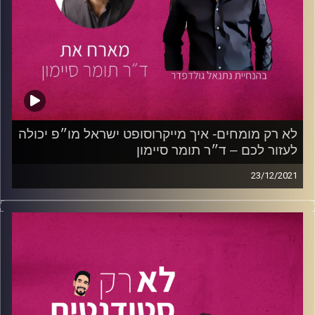
למה ההוראה היא מקצוע ואילו חינוך זו דרך חיים, לפיו מחנך
לעמוד הפייסבוק שלנו:
לחצו כאן
הינו מורה דרך, לא בשביל ישראל אלא בשביל הנפש. הוא
מסביר למה מחנך צריך לצפות 5 שנים קדימה ואיך גורמים
לעמוד הלינקדין שלנו:
לחצו כאן
לצעירים לבחור בחינוך במקום בהייטק.
קרדיט תמונות:
נתנאל גולדפדר
חשבתם אי-פעם להיות מחנכים? זה הפרק שייתן לכם את
התשובות!
לא רק מומחים- איך מייקרוסופט ישראל מו״פ יכולה
לעזור לכם – ד״ר תומר סיימון
23/12/2021
הצטרפו אלינו לפרק נוסף של ״לא רק מומחים״ !
כדי לשלוח לנו מייל:
לחצו כאן
לעמוד הפייסבוק שלנו:
לחצו כאן
הדסה נעורים:
לעמוד הלינקדאין שלנו:
לחצו כאן
https://neurim.org.il/
לא פעם נשמעו הטענות שחברות ההייטק הן קליקה סגורה,