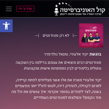
שידור חי
פתח סרגל
ל
ל
תוכן
תפריט
ראשי
ראשי
לא רק סטודנטים
בהגשת:
יקיר אלעזרי, נתנאל גולדפדר
סטודנטים רבים מוצאים את עצמם בדילמה בין השקעה
טוטלית בלימודים לבין התפתחות אישית ומקצועית.
יקיר אלעזרי מארח את אלו אשר מצליחים לפתח קריירה,
לתרום לקהילה, להחזיק דירה, לטוס לחו"ל יותר מפעמיים
בשנה, לצד לימודים במוסד אקדמי. איך עושים את זה? מה
סוד הקסם? והמלצות לסטודנטים העתידיים.