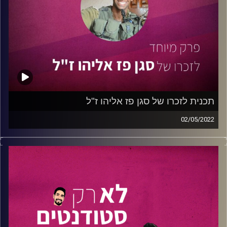
בפרק היום תשמעו את:
01:10 – עו"ד דן פישר –
שותף במשרד עו"ד גורניצקי ומנהל
צוות ההיי-טק שמלווה סטראטאפים בתחילת הדרך ולקחו חלק
משמעותי בתמיכה בסטודנטים ובחסות האירוע.
הלינקדין של דן
11:42
– מיכאל לביא סולומון –
סמנכ"ל חדשנות ופיתוח עסקי
של Arieli Capital שהוא עצמו היה בוגר של תוכנית מומנטום!
הוא מספר על התהליך ובערך על כל מה שמעניין בעולם
תכנית לזכרו של סגן פז אליהו ז"ל
העסקים.
02/05/2022
הלינקדין של מיכאל
בפרק זה נביא את סיפורו של
סגן פז אליהו
זכרו לברכה.
16:37
–
אור מאיר לוי –
מנהל מוצר מוביל ב- ONE ZERO
פז נפל בקרב במבצע "צוק איתן" ביום כ״ה בתמוז
הבנק הדיגיטלי הראשון. אור מספר לנו על השירות החדשני
התשע"ד(23.7.2014) .
והמתקדם שהבנק מביא לשוק, מה הבנק הזה שונה מאחרים
ולמי בכלל מתאים הבנק הזה?
בעת שפז, מפקד צוות בפלחה״ן צנחנים הניצב בראש חייליו,
הלינקדין של אור
ניסה להיכנס לביתו של חשוד ברצועת עזה, הופעל נגד הכח
מטען עוצמתי שהרג אותו. יחד איתו נפלו סמל ראשון שחר
הלינקדין של אקסלרטור מומנטום:
לחצו כאן