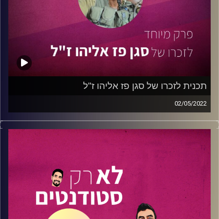
01:10 – עו"ד דן פישר –
שותף במשרד עו"ד גורניצקי ומנהל
צוות ההיי-טק שמלווה סטראטאפים בתחילת הדרך ולקחו חלק
משמעותי בתמיכה בסטודנטים ובחסות האירוע.
הלינקדין של דן
11:42
– מיכאל לביא סולומון –
סמנכ"ל חדשנות ופיתוח עסקי
של Arieli Capital שהוא עצמו היה בוגר של תוכנית מומנטום!
הוא מספר על התהליך ובערך על כל מה שמעניין בעולם
תכנית לזכרו של סגן פז אליהו ז"ל
העסקים.
02/05/2022
הלינקדין של מיכאל
בפרק זה נביא את סיפורו של
סגן פז אליהו
זכרו לברכה.
16:37
–
אור מאיר לוי –
מנהל מוצר מוביל ב- ONE ZERO
פז נפל בקרב במבצע "צוק איתן" ביום כ״ה בתמוז
הבנק הדיגיטלי הראשון. אור מספר לנו על השירות החדשני
התשע"ד(23.7.2014) .
והמתקדם שהבנק מביא לשוק, מה הבנק הזה שונה מאחרים
ולמי בכלל מתאים הבנק הזה?
בעת שפז, מפקד צוות בפלחה״ן צנחנים הניצב בראש חייליו,
הלינקדין של אור
ניסה להיכנס לביתו של חשוד ברצועת עזה, הופעל נגד הכח
מטען עוצמתי שהרג אותו. יחד איתו נפלו סמל ראשון שחר
הלינקדין של אקסלרטור מומנטום:
לחצו כאן
דובר (דאובר) וסמל ראשון לי (ליליק) מט. סמל ראשון שחר