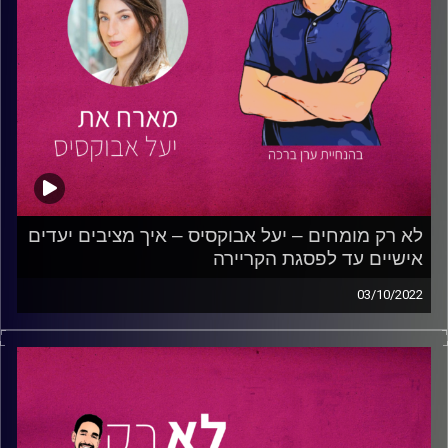
לא רק מומחים – יעל אבוקסיס – איך מציבים יעדים
אישיים עד לפסגת הקריירה
03/10/2022
בפרק הזה תוכלו לשמוע את ערן ויעל מדברים על בניית
הקריירה וקבלת החלטות חשובות לאורך מסלול הפיתוח האישי
והמקצועי של כל אחד ואחת.
יעל מספרת על תחילת דרכה כג'וניורית במשרד פרסום, על
ההחלטות ששינו את חייה האישיים והמקצועיים. בנוסף, היא