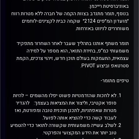
באוניברסיטת רייכמן.
בנוסף, תומר מתנדב בצוות הקמה של חברה ללא מטרות רווח
״מועדון המ״פים 2124״ שקמה כבית לקצינים-לוחמים
משוחררים לניווט באזרחות.
תומר משתף אותנו בתהליך שעבר לאחר השחרור מתפקיד
משמעותי כמ"פ, בחירת התואר, הוא מספר על למידה
עצמאית, התעמקות בעולם תוכן חדש, זיהוי צרכים, הקמת
סטרטאפ וביצוע PIVOT.
טיפים מתומר-
לא לחכות שהזדמנויות פשוט יפלו מהשמים – להיות
סופר אקטיבי, וליצור את המציאות בעצמך: להגדיר
מטרות שאפתניות, לתכנן תוכנית טובה ומפורטת, ואז
לעבוד קשה כדי להוציא אותה לפועל.
לשלב עשייה משמעותית שקשורה לתואר כדי להטמיע
טוב יותר את הידע המקצועי והפרקטי.