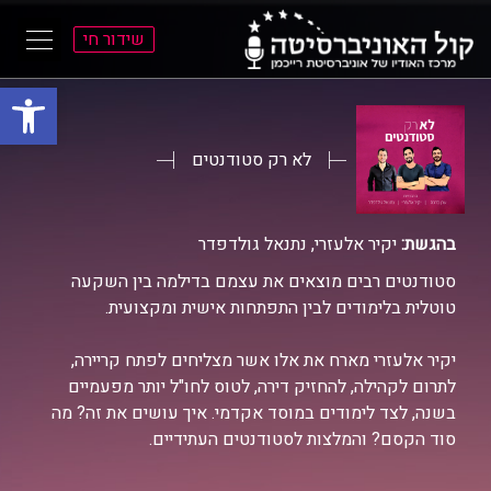
שידור חי
פתח סרגל
ל
ל
תוכן
תפריט
ראשי
ראשי
לא רק סטודנטים
בהגשת:
יקיר אלעזרי, נתנאל גולדפדר
סטודנטים רבים מוצאים את עצמם בדילמה בין השקעה
טוטלית בלימודים לבין התפתחות אישית ומקצועית.
יקיר אלעזרי מארח את אלו אשר מצליחים לפתח קריירה,
לתרום לקהילה, להחזיק דירה, לטוס לחו"ל יותר מפעמיים
בשנה, לצד לימודים במוסד אקדמי. איך עושים את זה? מה
סוד הקסם? והמלצות לסטודנטים העתידיים.