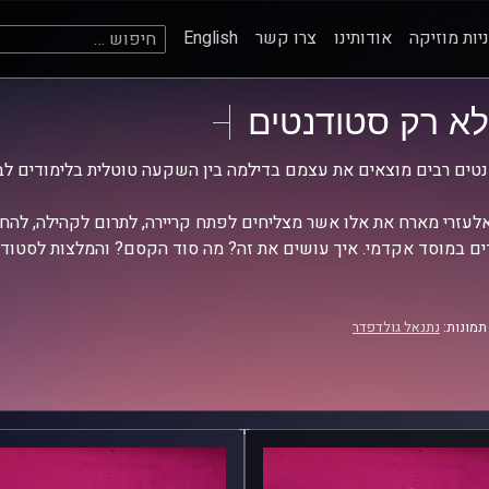
חיפוש:
יות מוזיקה
אודותינו
צרו קשר
English
לא רק סטודנטים
טים רבים מוצאים את עצמם בדילמה בין השקעה טוטלית בלימודים לבי
אלעזרי מארח את אלו אשר מצליחים לפתח קריירה, לתרום לקהילה, להחז
ים במוסד אקדמי. איך עושים את זה? מה סוד הקסם? והמלצות לסטודנ
תמונות:
נתנאל גולדפדר