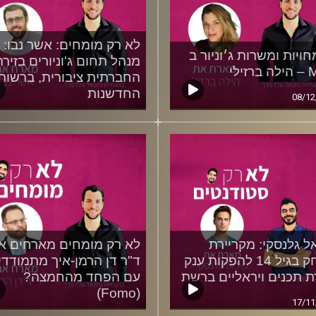
לא רק מומחים: אשר נבו:
ויות ומשרות ג׳וניור ב
מנהל תחום ג'וניורים בזירה
זילי
החברתית ציבורית, ברשות
החדשנות
08/12
01/12/2021
ל גלנסקי: מקריירת
לא רק מומחים מארחים א
משחק בגיל 14 להפקות ענק
ד"ר דן הרמן-איך מתמודדי
רת תכנים ויראליים ברשת
עם הפחד מהחמצה?
(Fomo)
17/11