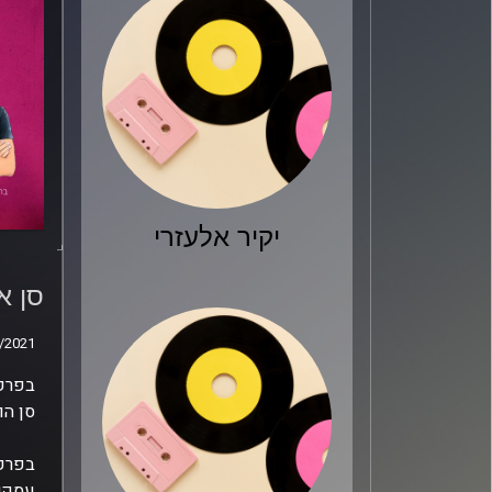
יקיר אלעזרי
סן א
ומה 
סן א
/2021
/2021
בפרק 
סן הו
בפרק,
עסקית