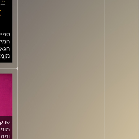
ספיי
המיז
הגאל
מומנ
/2022
פרק 
מומנ
ומה 