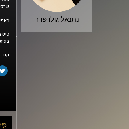
שרכש 
נתנאל גולדפדר
האזינ
טיפ מ
בפיתו
קרדיט