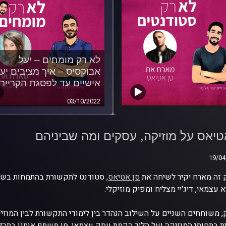
לא רק מומחים – יעל
אבוקסיס – איך מציבים יע
אישיים עד לפסגת הקרייר
03/10/2022
טיאס על מוזיקה, עסקים
שביניהם
טיאס על מוזיקה, עסקים ומה שביניהם
19/04
19/04
זה מארח יקיר לשיחה את
סן אטיאס,
סטודנט לתקשורת בהתמחות בשי
א עצמאי, דיג'יי מצליח ומפיק מוזיקלי.
 משוחחים השניים על השילוב הנהדר בין לימודי התקשורת לבין המוזיקה
 בתחומי המוזיקה ועל הליך הקמת עסק עצמאי. סן משתף אותנו בתהליך