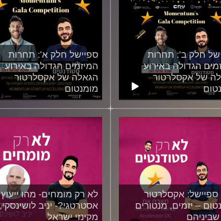
של חלק ב': תחרות
ספיישל חלק א': תחרות
מים הגדולה באירוע
המיזמים הגדולה באירוע
ה של אקסלרטור
הגאלה של אקסלרטור
טום
מומנטום
16/06/2022
26/06
ספיישל: אקסלרטור
לא רק מומחים- מהו ייעוץ
טום – יזמים, מנטורים
אסטרטגי?- יניב לושינסקי,
שביניהם
מקינזי ישראל