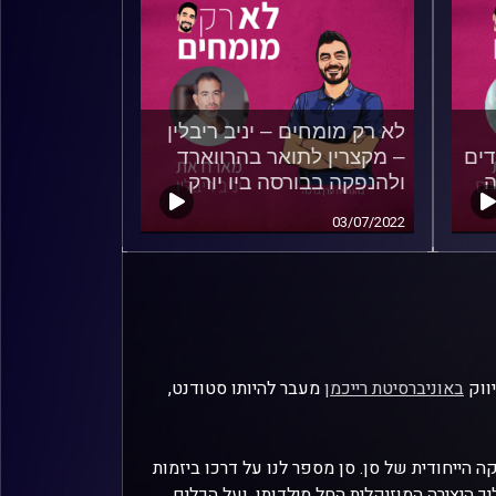
לא רק מומחים – יניב ריבלין
דים
– מקצרין לתואר בהרווארד
ה
ולהנפקה בבורסה ביו יורק
03/07/2022
ווק
באוניברסיטת רייכמן
מעבר להיותו סטודנט,
 הייחודית של סן. סן מספר לנו על דרכו ביזמות
 היצירה המוזיקלית החל מילדותו, ועל הכלים