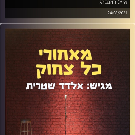
אייל רוזנברג
24/03/2021
אייל רוזנברג עשה סטנדאפ לראשונה בגיל 13 וכבר אז ידע
שזה הכיוון שלו בחיים. הוא התחיל להגיע למועדונים מיד אחרי
השירות הצבאי ומאז לא חדל. צפוי לכם פרק עם שלל תובנות,
רעיונות וביקורות על הסטנדאפ בארץ, על מועדוני הסטנדאפ,
על התנהלות של סטנדאפיסטים ומה לא בעצם. פרק חובה לכל
חובב סטנדאפ שרוצה להכיר את הקרביים של התחום הזה.
קרדיט תמונות:
אלדד שטרית