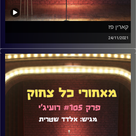
קארין פז
24/11/2021
וואו, זה היה פרק שונה לגמרי מכל 105 הפרקים שקדמו לו.
קארין פז ואני דיברנו על מילים שאסור להגיד, על המוות של
חבר שלה, על הפרעת אישיות נרקיסיסטית (היא מאובחנת), על
התקופה שלה בארה"ב, שם היא נתקעה, במהלך הקורונה, על
כתיבה עם אחרים, על מרמור של סטנדאפיסטים ועוד הרבה.
תכינו את האוזניות.
קרדיט תמונות:
אלדד שטרית