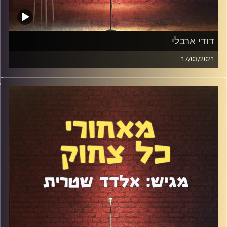
דודי ארבלי
17/03/2021
פנו לעצמכם שעה והאזינו לשיחה הנהדרת שהייתה לי עם דודי
ארבלי. היו שם כנות, רגישות, פתיחות וגם לא מעט נוסטלגיה
ומחשבות על העתיד. דיברנו על השנה האחרונה והשינויים
שהיא חוללה, על האתגרים שסטנדאפיסטים מתמודדים איתם
ועל הדרך המעניינת שדודי עשה מסטנדאפיסט בבמות
הפתוחות למי שיש לו מופע יחיד וליינים שהוא מנהל במקביל
לעבודה בסטנדאפ פקטורי. היה אש
קרדיט תמונות:
אלדד שטרית