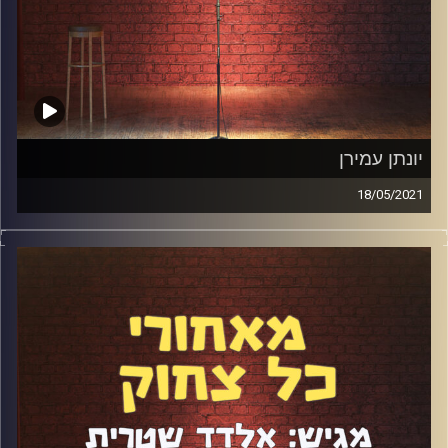
יונתן עמירן
18/05/2021
פרק שנקטע באמצע בגלל אזעקה עוד לא היה לנו
בפודקאסט. העדפתי לא לקטוע את השידור ולהמשיך מיד
לאחר מכן. בכל זאת, מדובר בפרק ה-99 והאורח המוכשר
והמצחיק יונתן עמירן ישב איתי באולפן. דיברנו קצת על
"המצב", על השנה האחרונה, על סטנדאפ "מסורתי" אל מול
"אלטרנטיבי", על חרדות, הפודקאסט של יונתן, ואלבום
הסטנדאפ שהוא הוציא.
קרדיט תמונות:
אלדד שטרית