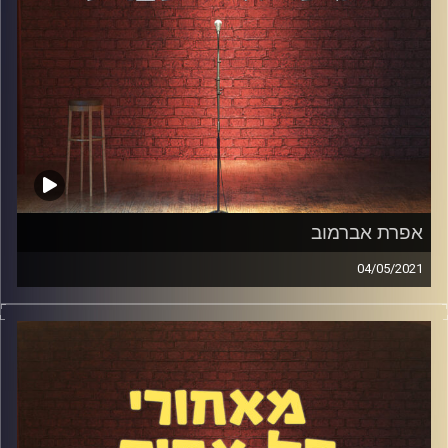
אפרת אברמוב
04/05/2021
אפרת אברמוב היא תסריטאית, מנחה וקומיקאית. בנוסף לכל זה
היא שחקנית פוקר מחוננת. דיברנו על היחסים המורכבים שלה
עם עולם הסטנדאפ, על פוקר והדמיון שלו לסטנדאפ, הטרדות
מיניות במועדוני סטנדאפ ועוד מלא.
קרדיט תמונות:
אלדד שטרית