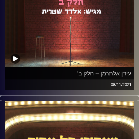
עידן אלתרמן – חלק ב'
08/11/2021
בשונה מחלק א' של השיחה עם עידן אלתרמן, לפני יותר
משנתיים, הפעם לא היו שאלות שתוכננו מראש והשיחה זרמה
בטבעיות לאן שהרגע לקח אותנו. דיברנו הרבה על מוזיקה,
תהליך בניית המופע החדש של עידן, הטיול שלו בלונדון
והמופע של ריקי ג'רווייס, וכרגיל עוד הרבה מאוד.
קרדיט תמונות: אלדד שטרית