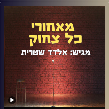
ארז בירנבוים כבר הגיע לפודקאסט. זה היה לפני יותר מ-3
שנים וזה היה הפרק ה-4 של התכנית, כשהאורחים עדיין שאלו
"מה זה פודקאסט"? בזמנו דיברנו בעיקר על ניהול מועדון
הסטנדאפ פקטורי, אבל מאז ארז הפך לאבא, עבר את שנת
הקורונה עם עסק סגור ואפילו הסטנדאפ שלו השתנה קצת.
דיברנו על כל זה בפרק ה-102. תהנו
קרדיט תמונות:
אלדד שטרית