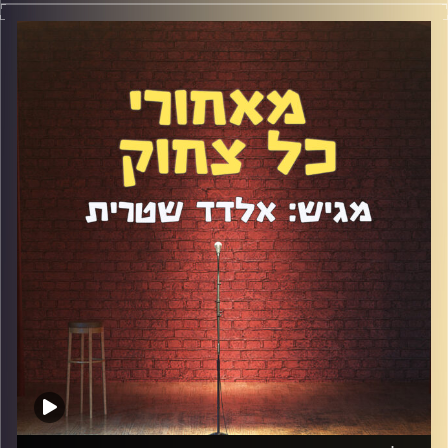
פרסום וקריאייטיב שממש לא מזמן יצאה לדרך עצמאית. יש לה
סגנון כתיבה ייחודי וסיפור חיים מרתק. דיברנו על חרדה ודכאון,
על פוליטיקלי קורקט, על יציאה מהארון, על דת ואמונה, על
רשתות חברתיות ועוד מלא.
קרדיט תמונות:
אלדד שטרית