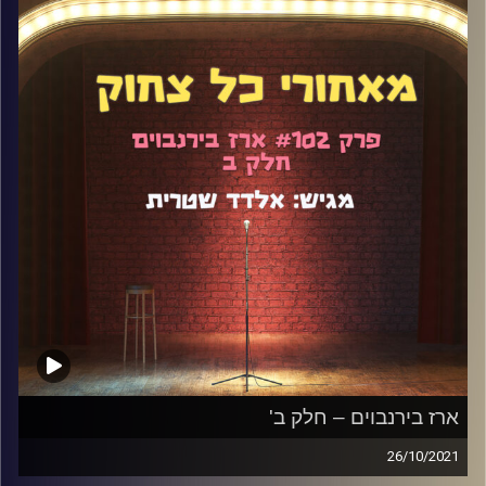
הטריים, על הבאת ילדים לעולם, על נשיות, על גירושין, הבגרות
בספורט, וכמובן הרבה מאוד סטנדאפ.
קרדיט תמונות:
אלדד שטרית
ארז בירנבוים – חלק ב'
26/10/2021