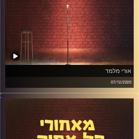
אורי מלמד
07/12/2020
לאורי מלמד יש סיפור חיים מרתק: הוא גדל כחילוני בת"א, חזר
בתשובה, הפך לחרדי, עבר צד לציונות הדתית שגם אותה הוא
נטש, וכיום הוא חובש לראשו כיפה לבנה ולא משתייך לאף
מגזר. כיום הוא הבעלים הגאה של מסעדת ההמבורגרים הכשרה
והמדהימה "ממפיס", אושיית רשת, סאטיריקן וסטנדאפיסט.
דיברנו על החיבור שלו לאוכל, לאסטירה, לקומדיה ועוד. קבלו
את פרק #91