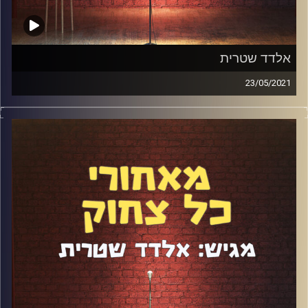
אלדד שטרית
23/05/2021
מוכנים? הפרק ה-100 הגיע! אחרי 99 פרקים בהם ראיין את
מיטב הקומיקאים בישראל, הגיע תורו של אלדד שטרית
להתראיין ולענות על השאלות של אלי חביב ולאה לב. במשך
יותר משעתיים הוא פתח את הכל: מאחורי הקלעים של
הפודקאסט, החזרה בשאלה, הסטנדאפ, כתיבה, חרדות, סמים,
אלכוהול ומה לא בעצם. תבלו.
קרדיט תמונות:
אלדד שטרית