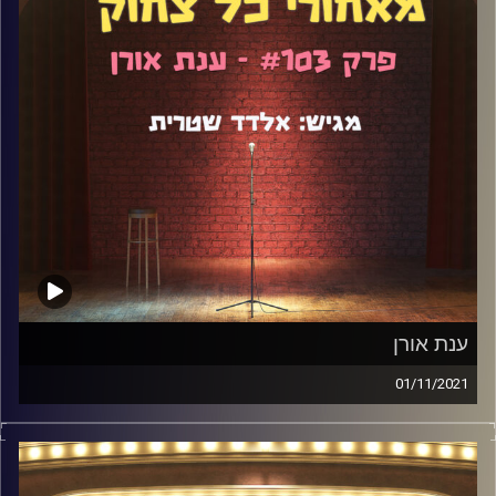
ענת אורן
01/11/2021
ענת אורן היא סטנדאפיסטית, תסריטאית ושחקנית. אתם מכירים
אותה בזכות התפקיד והכתיבה הנהדרת שלה לסדרה "רון", עליה
דיברנו קצת במהלך הפודקאסט. דיברנו גם על הנישואין