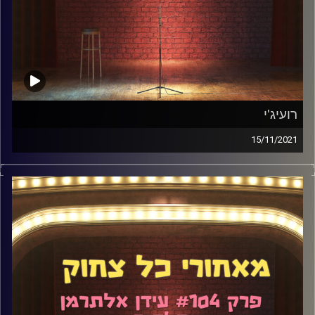
רועיג'י
15/11/2021
רועיג'י הוא קומיקאי בדנ"א שלו. הוא מופיע כבר יותר מעשור
ועושה קומדיה בסגנון קצת שונה ממה שאתם מכירים. דיברנו
על הסגנון הזה, איך הוא התפתח, ומה האתגרים והיתרונות.
דיברנו גם על דיכאונות, הבדלים בין מועדוני הסטנדאפ בארץ
ועוד מלא.
קרדיט תמונות:
אלדד שטרית