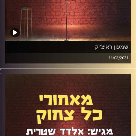
שמעון ראיצ'יק
11/03/2021
הנה זה בא. אחרי עוד הפוגת סגר/קורונה/עוצר מגיע הפרק
ה-93 עם שמעון ראיצ'יק – הסטנדאפיסט עם הכינור. שמעון
הוא קומיקאי מיוחד ונדיר בנוף הסצנה הישראלית. יש לו קצב
משלו, סגנון משלו, ואפילו כינור שאיתו הוא עולה לבמה. דיברנו
על השינויים הגדולים שהוא עבר בשנה האחרונה, על ההורות
המתקרבת, על מדע, כתיבה ועוד.
קרדיט תמונות:
אלדד שטרית