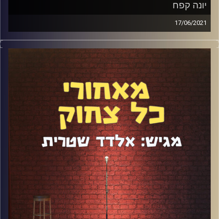
יונה קפח
17/06/2021
יונה קפח היא תופעת סטנדאפ עם סיפור שנלקח מהאגדות.
תוך 4 שנים היא מוכרת כרטיסים להופעות בכל הארץ, מופיעה
עם עדי אשכנזי ומפציצה בפינת טלוויזיה אצל שי שטרן. דיברנו
על הדרך שהיא עשתה, על מה שמייחד אותה, על העבודה
במחלבה, על הופעות זום בקורונה, פעילות ברשתות החברתיות
ועוד מלא.
קרדיט תמונות:
אלדד שטרית