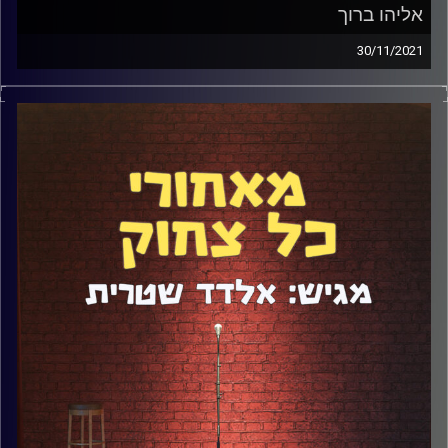
אליהו ברוך
30/11/2021
אליהו ברוך הוא סטנדאפיסט ואושיית טיק טוק. דיברנו על
החיים בחדרי אמנים, הדרך הלא שגרתית שבה הוא התחיל את
קריירת הסטנדאפ שלו, סטנדאפ בימי קורונה, ועוד מלא. קבלו
את פרק #107.
קרדיט תמונות:
אלדד שטרית