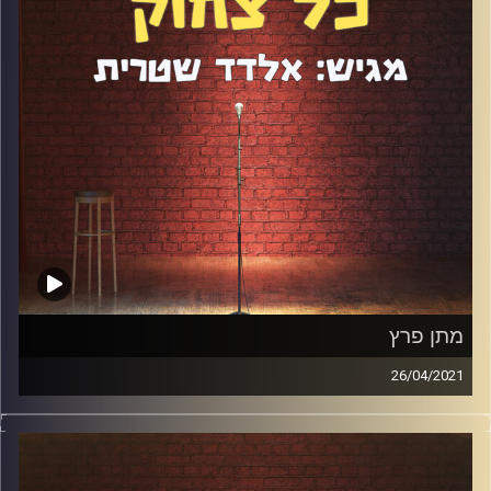
מתן פרץ
26/04/2021
מתן פרץ הוא סטנדאפיסט ואושיית רשת עם עשרות אלפי
עוקבים. הוא פרץ לתודעה בעקבות "פרויקט קליזו" שהשתתף
בו ביוטיוב ועשה התקדמות מטאורית ובלתי רגילה בסטנדאפ
תוך פחות מ-3 שנים. דיברנו על החזרה בשאלה, על הומור