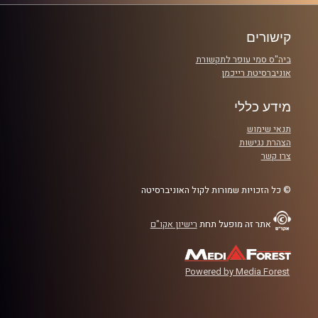
חשיבות של הומור בחיים ובזוגיות, ועוד מלא. קבלו את פרק
#90
קישורים
ביה"ס סמי עופר לתקשורת
קרדיט תמונות:
אלדד שטרית
אוניברסיטת רייכמן
מידע כללי
תנאי שימוש
הצהרת נגישות
צרו קשר
© כל הזכויות שמורות לקול האוניברסיטה
אתר זה מופעל תחת
רישיון אקו"ם
Powered by Media Forest