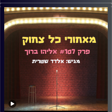
קבלו פרק שהוא החזון האידיאלי של הפודקאסט הזה: גם כנות
ופתיחות מוחלטת, גם צחוק, גם רצינות, וגם כניסה לעומק בכל
הקשור לאישיות המרואיין. בקיצור, חגיגה. נועה אנג'ל היא
קומיקאית, יוצרת, כותבת ואשת רדיו. דיברנו על חרדות, CBD,
טיפולים פסיכולוגיים, התמכרויות, חוסר ביטחון, איך הילדות
מעצבת את מי שאנחנו כקומיקאים בוגרים ועוד מלא.
קרדיט תמונות:
אלדד שטרית