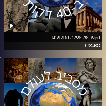
הקטר של עסקת החטופים
31/07/2025
בחודשים האחרונים אנו עדים לשיחות לגבי עסקת חטופים
וסיום המלחמה. אחת משחקניות המפתח בשיחות הינה קטר.
בפרק זה ד״ר אריאל אדמוני, חוקר קטר במכון ירושלים
למדיניות ואסטרטגיה ה JISS, יחשוף את שיטותיה של קטר
וזרועותיה הארוכות וקשריה לשחקנים השונים בעסקה.
קרדיט תמונות:
יוסי מצרי