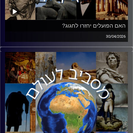
האם הפועלים יחזרו לחגוג?
30/04/2026
השבוע נציין את האחד במאי, חג הפועלים. מה שהיה בעבר
חגם של כחצי מאוכלוסיית העולם, הפך היום לאירוע שולי.
למרות זאת, זאת הזדמנות מצוינת לשוחח על מארקס,
סוצאליזם והכלכלה העולמית הנוכחית. הצטרף אליי ד״ר יפתח
גולדמן, מרצה בכיר במכללה האקדמית לחינוך ע"ש דוד ילין
בירושלים ובתכנית 'בארי' באוניברסיטת חיפה, מחבר הספרים
"רוסו: הקידמה כמלכודת", "הסוציאליזם בין פוליטיקה
לאוטופיה" ו"להמשיך את השיחה: הזמנה לחינוך הומניסטי"
ומגיש "הפודקסט על מרקס".
קרדיט תמונות:
יוסי מצרי