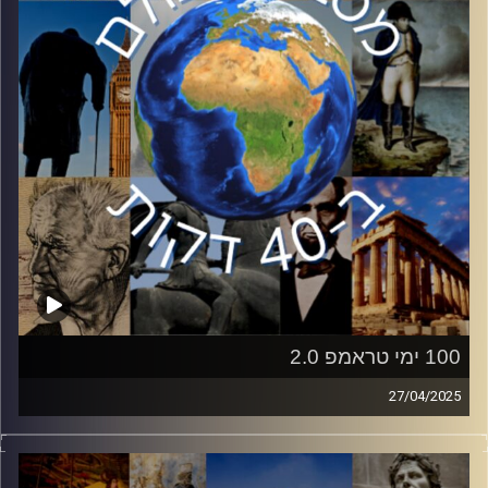
הסכסוך ופוטנציאל המלחמה.
קרדיט תמונות:
יוסי מצרי
100 ימי טראמפ 2.0
27/04/2025
היום יציין נשיא ארצות הברית, דונאלד טראמפ, 100 ימים
לכהונתו השנייה בבית הלבן.