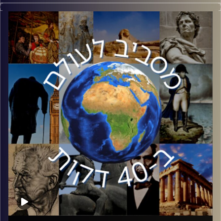
ההיסטוריה מלאה באנשים משפיעים, אך אין ספק כי ישו נמצא
בראשית הרשימה. לכבוד הכריסמס, שיחה עם פרופסור אביעד
קליינברג על השפעותיה של הנצרות לאורך ההיסטוריה, תרומתה
לעיצוב התרבות המערבית והתחרות אל מול היהדות. פרופסור
קליינברג הוא מומחה לנצרות. ספריו התפרסמו בהוצאות
יוקרתיות בעולם ותורגמו לשפות רבות. בעברית ראו אור בין
היתר מדריך לחילוני, קריאת ביניים ושבעת החטאים.
קרדיט תמונות:
יוסי מצרי