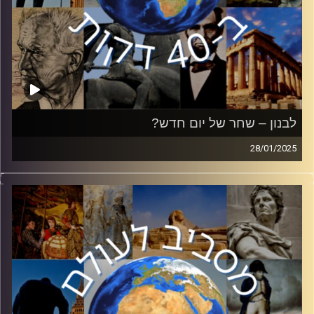
לבנון – שחר של יום חדש?
28/01/2025
ב-08.10.23 פתח חיזבאללה במערכה כנגד ישראל, כשהוא
מצטרף למתקפת החמאס. מאז זרמו הרבה מים בליטני, ומצבו
של ארגון הטרור בפוליטיקה הלבנונית השתנה לחלוטין. בפרק
זה רועי קייס, ראש תחום ערבים בכאן 11, יסקור את מהלכי
המלחמה, הסכנות וההזדמנויות של ארץ הארזים והמזרח התיכון
בכלל.
קרדיט תמונות:
יוסי מצרי