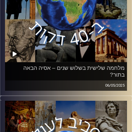
מלחמה שלישית בשלוש שנים – אסיה הבאה
בתור?
06/05/2025
בשנים האחרונות אנחנו רגילים לשמוע על מלחמה במזרח
אירופה ובמזרח התיכון. בשבועות האחרונים, ישנה התכנות
לפריצת מלחמה באסיה. לאחר פיגוע מזעזע בחבל קשמיר, הודו
ופקיסטן עומדות בפני מתיחות שלא נראתה באזור שנים. ד״ר
לורן דגן עמוס, חוקרת מדיניות חוץ וביטחון של הודו
באוניברסיטת בר אילן הצטרפה אליי כדי להבין את מקורות