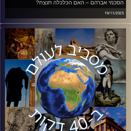
הסכמי אברהם – האם הכלכלה תנצח?
19/11/2025
לאחר סיום המלחמה ברצועת עזה, החלו עבודות בבית הלבן
להרחבת הסכמי אברהם. על פי התקשורת העולמית, המדינות
המרכזיות העשויות להצטרף הן ערב הסעודית ואינדונזיה. כיצד
ההסכמים ישפיעו על הכלכלה הישראלית? מה המדינות הללו
יכולית להרוויח מנרמול היחסים עם ישראל? צפריר אסף,
מומחה לשווקים מתעוררים, פיתוח עסקי ויעוץ אסטרטגי
לבנקים בינלאומיים לפיתוח והשקעות אימפקט הצטרף כדי
לענות על כל השאלות.
קרדיט תמונות:
יוסי מצרי