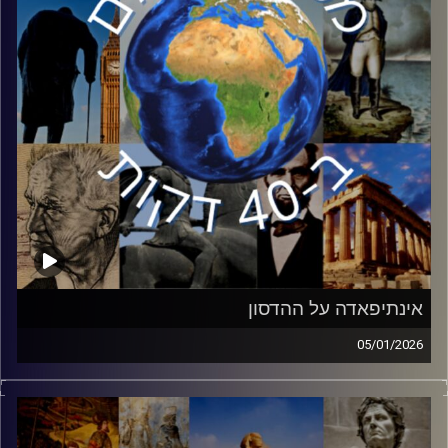
קרדיט תמונות:
יוסי מצרי
אינתיפאדה על ההדסון
05/01/2026
המלחמה שניהלה ישראל בשנתיים האחרונות חשפה את
הבעיות הביטחוניות של ישראל. חזית שנחשפה בשיא עוצמתה
היא המלחמה על התודעה והאתגר של ישראל בקרב הדור
הצעיר. אופיר דיין, חוקרת במכון למחקרי ביטחון לאומי ה INSS