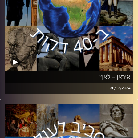
איראן – לאן?
30/12/2024
עד טבח ה 07.10, איראן התקדמה אל עבר מטרותיה בזירה
הבינלאומית. מאז הטבח, שהוביל לפתיחת חזית אל מול ישראל,
איראן סופגת אבדות קשות. האם עליה לשנות את יעדיה
האסטרטגים? כיצד היא יכולה לחשב מסלול מחדש? ד״ר רז
צימט, חוקר בכיר במכון למחקרי ביטחון לאומי ה INSS
באוניברסיטת תל אביב הצטרף אלינו כדי לענות על השאלות