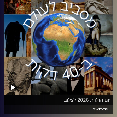
ומחברת הספר ״אינתיפאדה על ההדסון״ מגיעה לעשות סדר
בחזית ההסברה וכיצד ישראל יכולה לנצח במאבק התודעתי.
קרדיט תמונות:
יוסי מצרי
יום הולדת 2026 לצלוב
25/12/2025