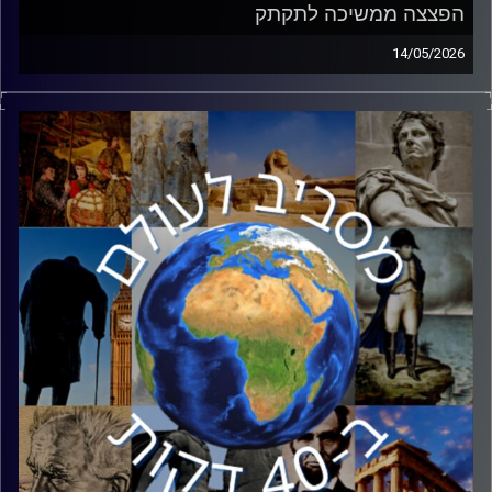
הפצצה ממשיכה לתקתק
14/05/2026
בימים אלו העולם מחכה להחלטתו של נשיא ארצות הברית,
דונאלד טראמפ: האם לחדש את המלחמה באיראן. איום הגרעין
האיראני מלווה את ישראל במשך עשורים ולמרות המלחמה,
הסוף לא נראה קרוב. כדי לעשות סדר, הצטרף אליי אבנר וילן.
אבנר הוא איש הייטק ובוגר תכנית תלפיות. הוא שירת 21 שנים
במערכת הביטחון, וברוב שנות שירותו עסק באיראן ובמערכה
מולה. במסגרת שירותו היה שותף לעשייה ביטחונית משמעותית,
שעליה זכה בפרס ביטחון ישראל.
קרדיט תמונות:
יוסי מצרי