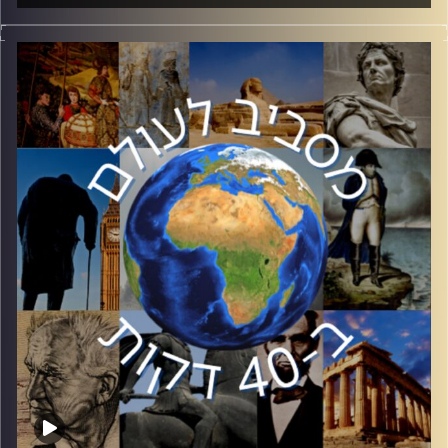
בחודשים האחרונים שמה של טורקיה מוזכר יותר ויותר
בחדשות. הצלחות במדיניות החוץ לצד מחמאות קשות מבפנים
– לאן טורקיה הולכת? ד״ר גליה לינדנשטראוס, חוקרת בכירה
במכון למחקר ביטחון לאומי ה INSS באוניברסיטת תל אביב,
תנתח את מדיניות החוץ הטורקית ומעורבותה באזור.
קרדיט תמונות:
יוסי מצרי