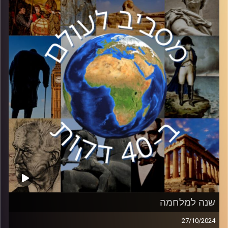
ד״ר אופיר וינטר, חוקר בכיר במכון למחקרי ביטחון לאומי
באוניברסיטת תל אביב יפרט על העליות והירידות ביחסים עם
ירדן.
קרדיט תמונות:
יוסי מצרי
שנה למלחמה
27/10/2024