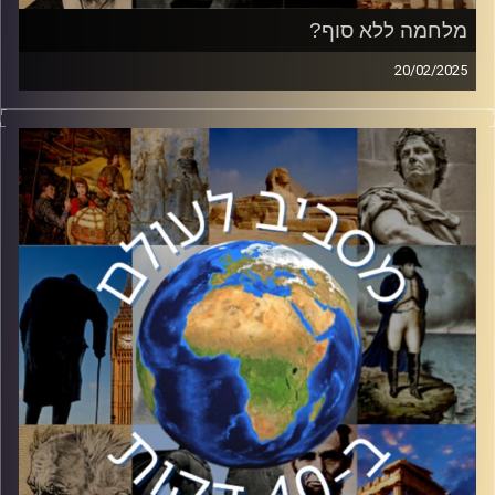
מלחמה ללא סוף?
20/02/2025
השבוע נציין שלוש שנים לפלישתה של רוסיה לאוקראינה
ולפריצת המלחמה הגדולה ביותר באירופה מאז מלחמת העולם
השנייה. לאחר כניסתו מחדש של טראמפ לבית הלבן, נראה כי
המלחמה עולה על מסלול חדש. ראש תחום רוסיה במכון
למחקרי ביטחון לאומי ה INSS ושגריר ישראל לשעבר ברוסיה
ואזרבייג׳ן, ארקדי מילמן, הצטרף אלינו כדי לנסות לענות על
השאלות הרבות בנוגע לעתיד המלחמה
קרדיט תמונות:
יוסי מצרי