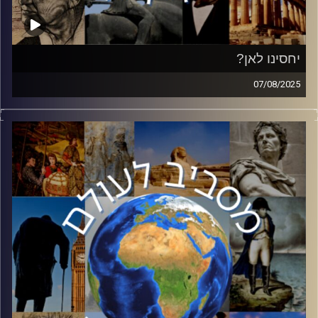
יחסינו לאן?
07/08/2025
בשבועות האחרונים המתיחות בין ישראל לבין הקהילה
הבינלאומית עולה שלב בעקבות המלחמה בעזה. מרכז האש
הוא כמובן האיחוד האירופה ומדינות אירופה השונות. רמי
דניאל, רכז תכנית אירופה במכון למחקרי ביטחון לאומי ה inss
באוניברסיטת תל אביב הגיע לעשות סדר באיחוד האירופי,
פלגיו השונים ויחסו לישראל.
קרדיט תמונות:
יוסי מצרי