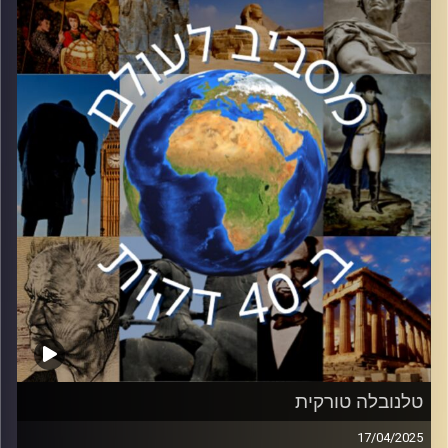
כיאה לדונאלד טראמפ, 100 הימים הללו לא היו שקטים.
פרופסור אודי זומר, ראש מרכז ברק באוניברסיטת תל אביב,
יהיה איתנו כדי לנסות ולהבין לאן טראמפ הולך
קרדיט תמונות:
יוסי מצרי
טלנובלה טורקית
17/04/2025