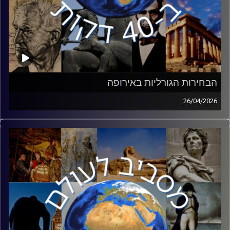
הבחירות הגורליות באירופה
26/04/2026
לפני כשבועיים נערכו הבחירות בהונגריה, בהן הפסיד ראש
הממשלה המכהן אורבן לאחר 16 שנים. מעבר לעתידה של
הונגריה, הבחירות בעלות פוטנציאל לשינוי באירופה ובעולם.
יאיר נבות, עיתונאי ומומחה לרוסיה ומזרח אירופה יסביר את
חשיבותן של הבחירות, מה כל כך מיוחד באורבן והאם הן
צפויות להשפיע גם על ישראל.
קרדיט תמונות:
יוסי מצרי