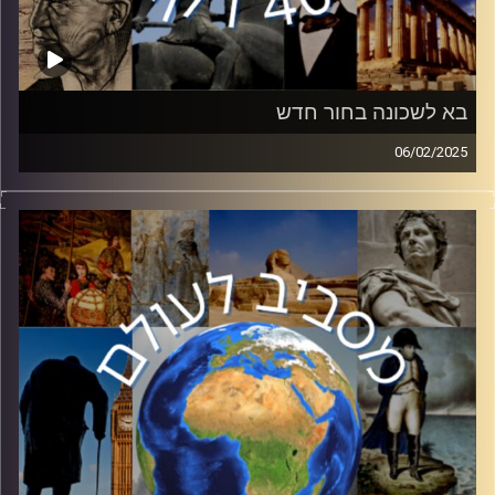
בא לשכונה בחור חדש
06/02/2025
לאחר שההלם מנפילת משטרו של בשאר אל אסד החל
התפוגג, המצב בסוריה החדשה מתחיל להתבהר לאט לאט.
בפרק זה ד״ר יהודה בלנגה, חוקר במחלקת מזרח תיכון של
אוניברסיטת בר אילן, יסביר על השלכות נפילת משטרו של
בשאר אל אסד ומיהו אחמד א-שרע שהצליח להפיל אותו.
קרדיט תמונות:
יוסי מצרי