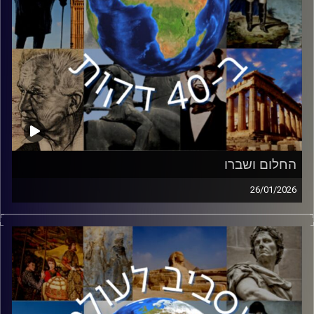
החלום ושברו
26/01/2026
בשבוע שעבר ציינו בארצות הברית את יומו של מרטין לותר
קינג, האיש עם החלום שסיים את האפליה הגזעית בארצות
הברית. אך האם האפליה עדיין קיימת בארצות הברית? ד״ר אלי
קוק, ראש תכנית להיסטוריה אמריקאית באוניברסיטת חיפה
ומנחה הפודקאסט ״הרדיקל״ הצטרף כדי לעשות סדר ביחסים
הגזעיים בחברה האמריקאית.