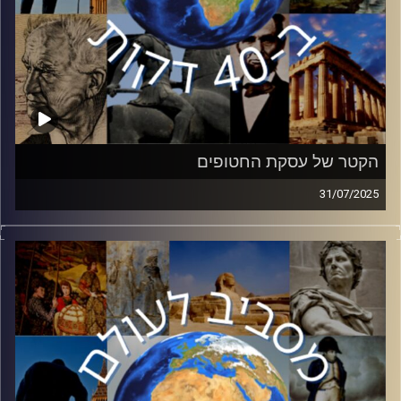
הקטר של עסקת החטופים
31/07/2025
בחודשים האחרונים אנו עדים לשיחות לגבי עסקת חטופים
וסיום המלחמה. אחת משחקניות המפתח בשיחות הינה קטר.
בפרק זה ד״ר אריאל אדמוני, חוקר קטר במכון ירושלים
למדיניות ואסטרטגיה ה JISS, יחשוף את שיטותיה של קטר
וזרועותיה הארוכות וקשריה לשחקנים השונים בעסקה.
קרדיט תמונות:
יוסי מצרי