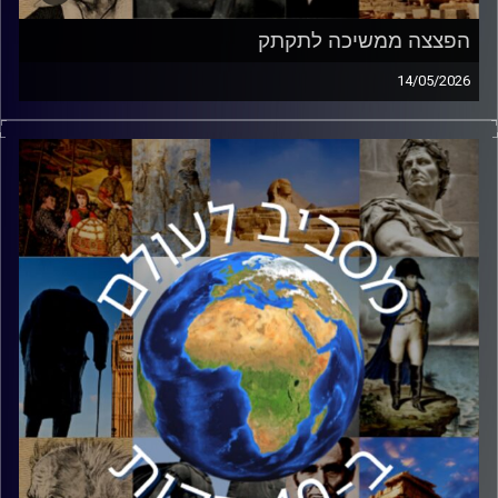
הפצצה ממשיכה לתקתק
14/05/2026
בימים אלו העולם מחכה להחלטתו של נשיא ארצות הברית,
דונאלד טראמפ: האם לחדש את המלחמה באיראן. איום הגרעין
האיראני מלווה את ישראל במשך עשורים ולמרות המלחמה,
הסוף לא נראה קרוב. כדי לעשות סדר, הצטרף אליי אבנר וילן.
אבנר הוא איש הייטק ובוגר תכנית תלפיות. הוא שירת 21 שנים
במערכת הביטחון, וברוב שנות שירותו עסק באיראן ובמערכה
מולה. במסגרת שירותו היה שותף לעשייה ביטחונית משמעותית,
שעליה זכה בפרס ביטחון ישראל.
קרדיט תמונות:
יוסי מצרי