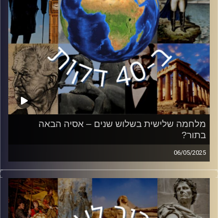
מלחמה שלישית בשלוש שנים – אסיה הבאה
בתור?
06/05/2025
בשנים האחרונות אנחנו רגילים לשמוע על מלחמה במזרח
אירופה ובמזרח התיכון. בשבועות האחרונים, ישנה התכנות
לפריצת מלחמה באסיה. לאחר פיגוע מזעזע בחבל קשמיר, הודו
ופקיסטן עומדות בפני מתיחות שלא נראתה באזור שנים. ד״ר
לורן דגן עמוס, חוקרת מדיניות חוץ וביטחון של הודו