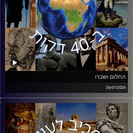
החלום ושברו
26/01/2026
בשבוע שעבר ציינו בארצות הברית את יומו של מרטין לותר
קינג, האיש עם החלום שסיים את האפליה הגזעית בארצות
הברית. אך האם האפליה עדיין קיימת בארצות הברית? ד״ר אלי
קוק, ראש תכנית להיסטוריה אמריקאית באוניברסיטת חיפה
ומנחה הפודקאסט ״הרדיקל״ הצטרף כדי לעשות סדר ביחסים
הגזעיים בחברה האמריקאית.