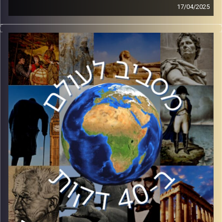
17/04/2025
בחודשים האחרונים שמה של טורקיה מוזכר יותר ויותר
בחדשות. הצלחות במדיניות החוץ לצד מחמאות קשות מבפנים
– לאן טורקיה הולכת? ד״ר גליה לינדנשטראוס, חוקרת בכירה
במכון למחקר ביטחון לאומי ה INSS באוניברסיטת תל אביב,
תנתח את מדיניות החוץ הטורקית ומעורבותה באזור.
קרדיט תמונות:
יוסי מצרי