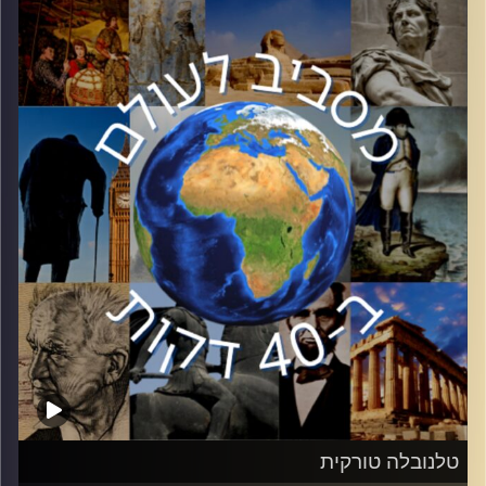
כיאה לדונאלד טראמפ, 100 הימים הללו לא היו שקטים.
פרופסור אודי זומר, ראש מרכז ברק באוניברסיטת תל אביב,
יהיה איתנו כדי לנסות ולהבין לאן טראמפ הולך
קרדיט תמונות:
יוסי מצרי
טלנובלה טורקית