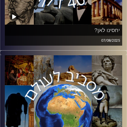
יחסינו לאן?
07/08/2025
בשבועות האחרונים המתיחות בין ישראל לבין הקהילה
הבינלאומית עולה שלב בעקבות המלחמה בעזה. מרכז האש
הוא כמובן האיחוד האירופה ומדינות אירופה השונות. רמי
דניאל, רכז תכנית אירופה במכון למחקרי ביטחון לאומי ה inss
באוניברסיטת תל אביב הגיע לעשות סדר באיחוד האירופי,
פלגיו השונים ויחסו לישראל.
קרדיט תמונות:
יוסי מצרי