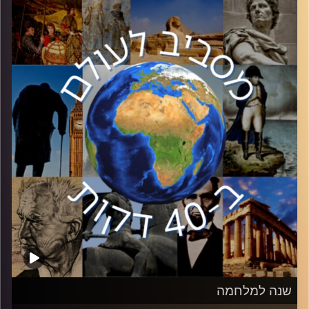
זאת, בשנים האחרונות הלך ופחת מעמדו של הישג מדיני זה.
ד״ר אופיר וינטר, חוקר בכיר במכון למחקרי ביטחון לאומי
באוניברסיטת תל אביב יפרט על העליות והירידות ביחסים עם
ירדן.
קרדיט תמונות:
יוסי מצרי
שנה למלחמה