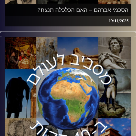
הסכמי אברהם – האם הכלכלה תנצח?
19/11/2025
לאחר סיום המלחמה ברצועת עזה, החלו עבודות בבית הלבן
להרחבת הסכמי אברהם. על פי התקשורת העולמית, המדינות
המרכזיות העשויות להצטרף הן ערב הסעודית ואינדונזיה. כיצד
ההסכמים ישפיעו על הכלכלה הישראלית? מה המדינות הללו
יכולית להרוויח מנרמול היחסים עם ישראל? צפריר אסף,
מומחה לשווקים מתעוררים, פיתוח עסקי ויעוץ אסטרטגי
לבנקים בינלאומיים לפיתוח והשקעות אימפקט הצטרף כדי
לענות על כל השאלות.
קרדיט תמונות:
יוסי מצרי