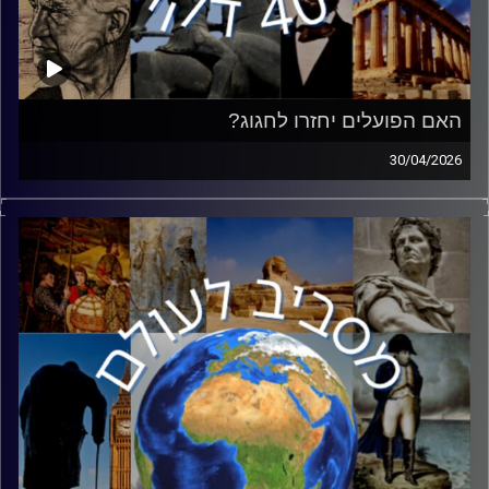
האם הפועלים יחזרו לחגוג?
30/04/2026
השבוע נציין את האחד במאי, חג הפועלים. מה שהיה בעבר
חגם של כחצי מאוכלוסיית העולם, הפך היום לאירוע שולי.
למרות זאת, זאת הזדמנות מצוינת לשוחח על מארקס,
סוצאליזם והכלכלה העולמית הנוכחית. הצטרף אליי ד״ר יפתח
גולדמן, מרצה בכיר במכללה האקדמית לחינוך ע"ש דוד ילין
בירושלים ובתכנית 'בארי' באוניברסיטת חיפה, מחבר הספרים
"רוסו: הקידמה כמלכודת", "הסוציאליזם בין פוליטיקה
לאוטופיה" ו"להמשיך את השיחה: הזמנה לחינוך הומניסטי"
ומגיש "הפודקסט על מרקס".
קרדיט תמונות:
יוסי מצרי