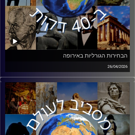
הבחירות הגורליות באירופה
26/04/2026
לפני כשבועיים נערכו הבחירות בהונגריה, בהן הפסיד ראש
הממשלה המכהן אורבן לאחר 16 שנים. מעבר לעתידה של
הונגריה, הבחירות בעלות פוטנציאל לשינוי באירופה ובעולם.
יאיר נבות, עיתונאי ומומחה לרוסיה ומזרח אירופה יסביר את
חשיבותן של הבחירות, מה כל כך מיוחד באורבן והאם הן
צפויות להשפיע גם על ישראל.
קרדיט תמונות:
יוסי מצרי