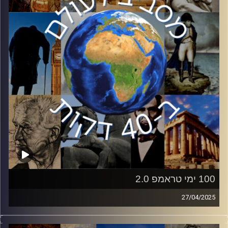
באוניברסיטת בר אילן הצטרפה אליי כדי להבין את מקורות
הסכסוך ופוטנציאל המלחמה.
קרדיט תמונות:
יוסי מצרי
100 ימי טראמפ 2.0
27/04/2025
היום יציין נשיא ארצות הברית, דונאלד טראמפ, 100 ימים
לכהונתו השנייה בבית הלבן.