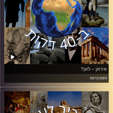
איראן – לאן?
30/12/2024
עד טבח ה 07.10, איראן התקדמה אל עבר מטרותיה בזירה
הבינלאומית. מאז הטבח, שהוביל לפתיחת חזית אל מול ישראל,
איראן סופגת אבדות קשות. האם עליה לשנות את יעדיה
האסטרטגים? כיצד היא יכולה לחשב מסלול מחדש? ד״ר רז
צימט, חוקר בכיר במכון למחקרי ביטחון לאומי ה INSS