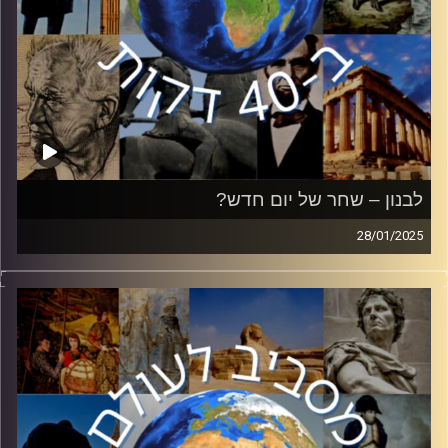
לבנון – שחר של יום חדש?
28/01/2025
ב-08.10.23 פתח חיזבאללה במערכה כנגד ישראל, כשהוא
מצטרף למתקפת החמאס. מאז זרמו הרבה מים בליטני, ומצבו
של ארגון הטרור בפוליטיקה הלבנונית השתנה לחלוטין. בפרק
זה רועי קייס, ראש תחום ערבים בכאן 11, יסקור את מהלכי
המלחמה, הסכנות וההזדמנויות של ארץ הארזים והמזרח התיכון
בכלל.
קרדיט תמונות:
יוסי מצרי