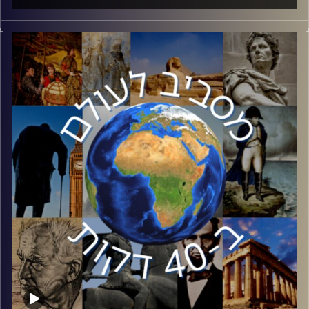
ההיסטוריה מלאה באנשים משפיעים, אך אין ספק כי ישו נמצא
בראשית הרשימה. לכבוד הכריסמס, שיחה עם פרופסור אביעד
קליינברג על השפעותיה של הנצרות לאורך ההיסטוריה, תרומתה
לעיצוב התרבות המערבית והתחרות אל מול היהדות. פרופסור
קליינברג הוא מומחה לנצרות. ספריו התפרסמו בהוצאות
יוקרתיות בעולם ותורגמו לשפות רבות. בעברית ראו אור בין
היתר מדריך לחילוני, קריאת ביניים ושבעת החטאים.
קרדיט תמונות:
יוסי מצרי