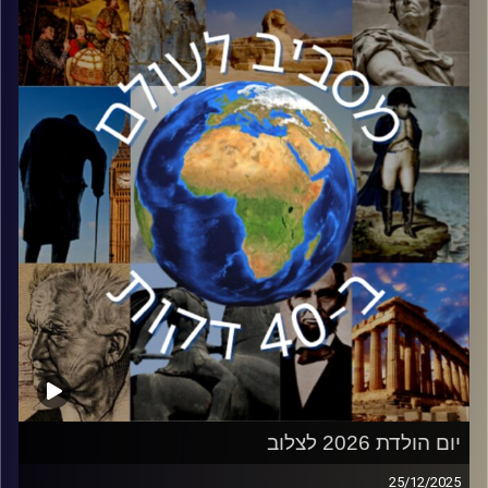
הצעיר. אופיר דיין, חוקרת במכון למחקרי ביטחון לאומי ה INSS
ומחברת הספר ״אינתיפאדה על ההדסון״ מגיעה לעשות סדר
בחזית ההסברה וכיצד ישראל יכולה לנצח במאבק התודעתי.
קרדיט תמונות:
יוסי מצרי
יום הולדת 2026 לצלוב
25/12/2025