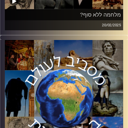
מלחמה ללא סוף?
20/02/2025
השבוע נציין שלוש שנים לפלישתה של רוסיה לאוקראינה
ולפריצת המלחמה הגדולה ביותר באירופה מאז מלחמת העולם
השנייה. לאחר כניסתו מחדש של טראמפ לבית הלבן, נראה כי
המלחמה עולה על מסלול חדש. ראש תחום רוסיה במכון
למחקרי ביטחון לאומי ה INSS ושגריר ישראל לשעבר ברוסיה
ואזרבייג׳ן, ארקדי מילמן, הצטרף אלינו כדי לנסות לענות על
השאלות הרבות בנוגע לעתיד המלחמה
קרדיט תמונות:
יוסי מצרי