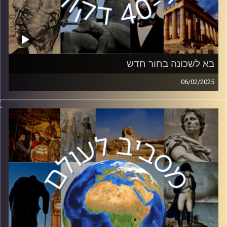
בא לשכונה בחור חדש
06/02/2025
לאחר שההלם מנפילת משטרו של בשאר אל אסד החל
התפוגג, המצב בסוריה החדשה מתחיל להתבהר לאט לאט.
בפרק זה ד״ר יהודה בלנגה, חוקר במחלקת מזרח תיכון של
אוניברסיטת בר אילן, יסביר על השלכות נפילת משטרו של
בשאר אל אסד ומיהו אחמד א-שרע שהצליח להפיל אותו.
קרדיט תמונות:
יוסי מצרי