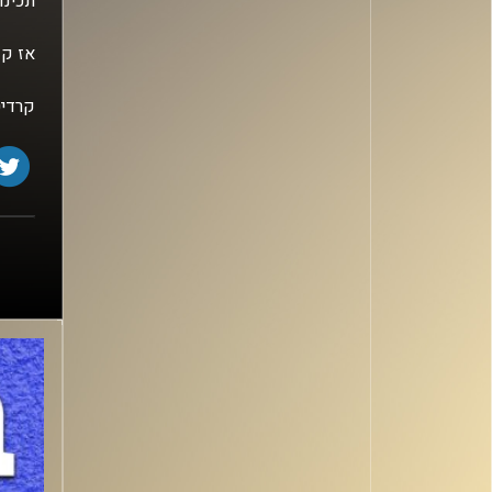
תכינו
אז קד
קרדיט