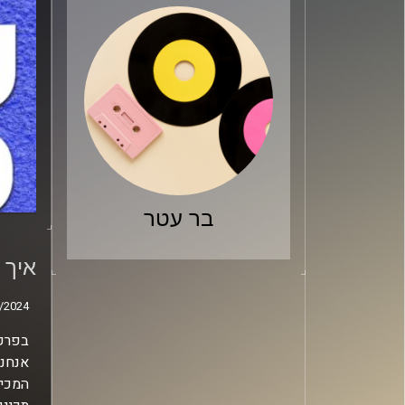
בר עטר
איך 
בביז
איך 
/2024
/2024
בפרק היו
אנחנו
המכיר