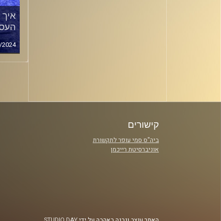
איך 
העסק
/2024
סגירה
קישורים
ביה"ס סמי עופר לתקשורת
אוניברסיטת רייכמן
האתר עוצב ונבנה באהבה על ידי
STUDIO DAY