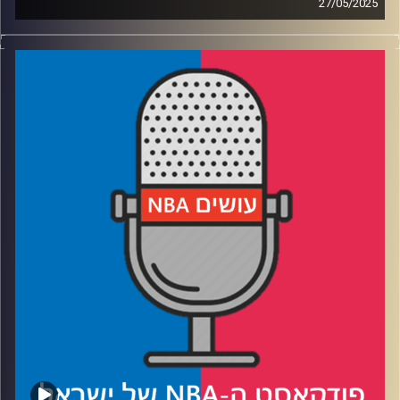
27/05/2025
פודקאסט האן.בי.איי עם ערן סורוקה, שרון דוידוביץ', משה
דוידוביץ' ועידן לוצקי, בשיתוף קול האוניברסיטה.
רבע 1: הת'נדר והוולבס בקרב התקפות והגנות
רבע 2: אינדיאנה והניקס בקרב גניבות ויציאה מהקליפה
רבע 3: יש MVP חדש, עכשיו מתחיל הקרב על הנרטיב
רבע 4: יש אלוהים, והוא הולך לשבור לעצמו את ההילה?
קרדיט תמונות:
עידן לוצקי