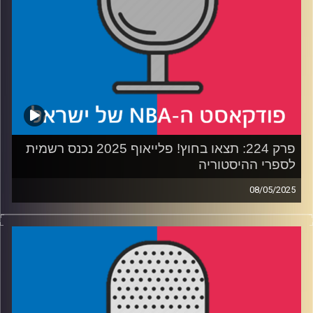
קרדיט תמונות:
עידן לוצקי
פרק 224: תצאו בחוץ! פלייאוף 2025 נכנס רשמית
לספרי ההיסטוריה
08/05/2025
פודקאסט האן.בי.איי עם ערן סורוקה, שרון דוידוביץ', משה
דוידוביץ' ועידן לוצקי, בשיתוף קול האוניברסיטה.
רבע 1: הניו יורק ניקס עושים היסטוריה, בוסטון סלטיקס עושה
במכנסיים
רבע 2: אוקלהומה סיטי נותנת, דנבר נאגטס לוקחת. ראסל
ווסטברוק נותן, ארון גורדון לוקח