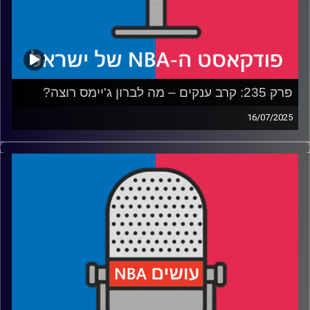
פרק 235: קרב ענקים – מה לברון ג'יימס רוצה?
16/07/2025
פודקאסט האן.בי.איי עם ערן סורוקה, שרון דוידוביץ', משה
דוידוביץ' ועידן לוצקי, בשיתוף קול האוניברסיטה.
רבע 1: לברון מנסה להנות משני העולמות, הלייקרס נהנים קצת
פחות
רבע 2: התרשמות ראשונה משרף ו-וולף בנטס, האנסניטי
בפורטלנד
רבע 3: הת'נדר מסודרים, הנאגטס מתרחבים והרוקטס עושים
את הקפיצה
רבע 4: התחלנו עם הדירוג של בליצ'ר ומשם הכל רק הידרדר