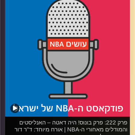
רבע 1: החזק שורד בין דנבר לקליפרס, מי ישרוד את הקיץ
בממפיס
רבע 2: הווריורס והרוקטס במלחמת התשה, מינסוטה גדולה על
הלייקרס
רבע 3: בוסטון והניקס בראן אנד גן, דטרויט סובלת מפצעי
בגרות
רבע 4: קאבס ופייסרס בפיקוד העומק, יאניס מחפש מוצא
קרדיט תמונות:
עידן לוצקי
פרק 222: פרק בונוס! היה דאטה – האנליסטים
והמודלים מאחורי ה-NBA | אורח מיוחד: ד"ר דור