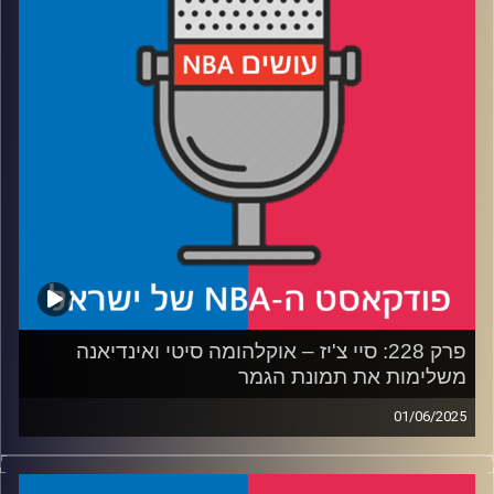
רבע 3: מדרגים את 5 סדרות הגמר הגדולות של המילניום
רבע 4: לאיזה וטרן הכי מגיעה אליפות ואיזה כוכב צעיר לא ייקח
כזו – שאלות הקהל
קרדיט תמונות:
עידן לוצקי
פרק 228: סיי צ'יז – אוקלהומה סיטי ואינדיאנה
משלימות את תמונת הגמר
01/06/2025
פודקאסט האן.בי.איי עם ערן סורוקה, שרון דוידוביץ', משה
דוידוביץ' ועידן לוצקי, בשיתוף קול האוניברסיטה.