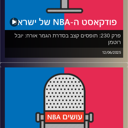
קרדיט תמונות:
עידן לוצקי
פרק 230: תופסים קצב בסדרת הגמר אורח: יובל
רוטמן
12/06/2025
פודקאסט האן.בי.איי עם ערן סורוקה, שרון דוידוביץ', משה
דוידוביץ' ועידן לוצקי, בשיתוף קול האוניברסיטה.
רבע 1: אינדיאנה משתלטת על הגמר – לא כמו שחשבנו
רבע 2: האם הת'נדר יכולים לצאת גם מהבור הזה
רבע 3: הניקס ודוראנט בתחרות קשה, מי עושה יותר פדיחות
רבע 4: השיבה לחיים של יובל רוטמן