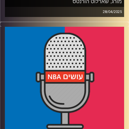
מורג, שארלוט הורנטס
28/04/2025
פודקאסט האן.בי.איי עם ערן סורוקה, שרון דוידוביץ', משה
דוידוביץ' ועידן לוצקי, בשיתוף קול האוניברסיטה.
רבע 1: המסע מצפון השרון לצפון קרוליינה, והקשר בין בית
השקעות לקבוצת כדורסל
רבע 2: איך מתכוננים לדראפט, ולמה דני וולף ובן שרף כל כך
מעוררים עניין
רבע 3: מפלוס-מינוס עד 29 מפרקים: מה אנליסט רואה
בסטטיסטיקה
רבע 4: מסר למי שמאשימ/ה את האנליסטים, ומסר למי
שלומד/ת הנדסת נתונים
ביום שישי – פרק חדש עם הדרמות של סיום הסיבוב הראשון
בפלייאוף 2025
קרדיט תמונות:
עידן לוצקי