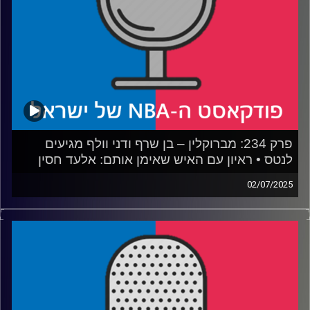
קרדיט תמונות:
עידן לוצקי
פרק 234: מברוקלין – בן שרף ודני וולף מגיעים
לנטס • ראיון עם האיש שאימן אותם: אלעד חסין
02/07/2025
פודקאסט האן.בי.איי עם ערן סורוקה, שרון דוידוביץ', משה
דוידוביץ' ועידן לוצקי, בשיתוף קול האוניברסיטה.
אורח: אלעד חסין
רבע 1: איך ישחקו, וכמה ישחקו, שני הנציגים שלנו בליגה
רבע 2: האם עומר מאייר הוא הבא בתור
רבע 3: איך ג׳רו הולידיי יעזור לפורטלנד ולדני אבדיה