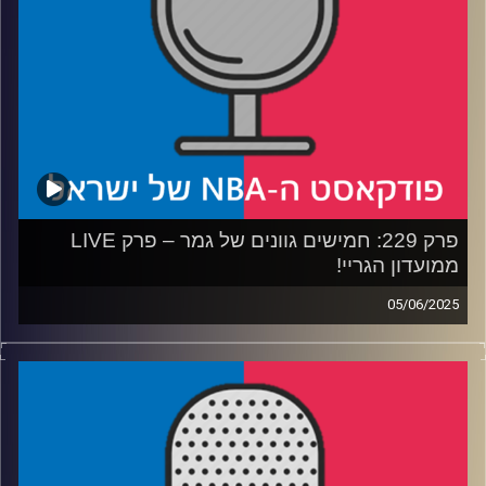
קרדיט תמונות:
עידן לוצקי
פרק 229: חמישים גוונים של גמר – פרק LIVE
ממועדון הגריי!
05/06/2025
פודקאסט האן.בי.איי עם ערן סורוקה, שרון דוידוביץ', משה
דוידוביץ' ועידן לוצקי, בשיתוף קול האוניברסיטה.
רבע 1: איך אינדיאנה הגיעה עד הלום, ולמה ת'יבודו קיבל לום
רבע 2: איך אוק סיטי הגיעה עד הלום, והאם היא בפייסרס
תהלום