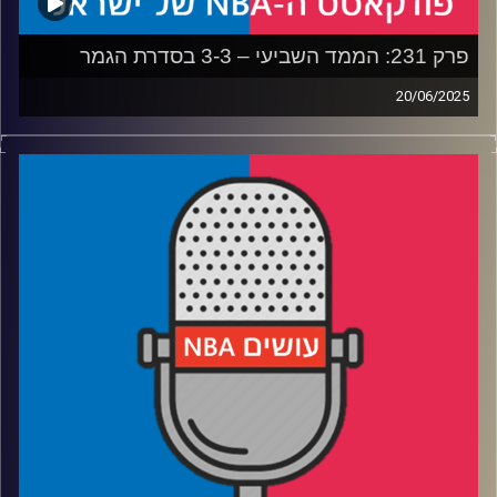
פרק 231: הממד השביעי – 3-3 בסדרת הגמר
20/06/2025
פודקאסט האן.בי.איי עם ערן סורוקה, שרון דוידוביץ', משה
דוידוביץ' ועידן לוצקי, בשיתוף קול האוניברסיטה.
* איך הפייסרס גורמים לת'נדר להרגיש כמו כוחות הקרקע של
צבא איראן
* איך הת'נדר יכולים להתאושש מהתבוסה ולהרים את עצמם
למשחק המכריע
* האם אורלנדו שילמה יותר מדי על דזמונד ביין
* תם עידן בלייקרס – מה משפחת באס עשתה לליגה, ומה
יעשה הבעלים החדש
* והאם דני וולף מטפס בסקרים