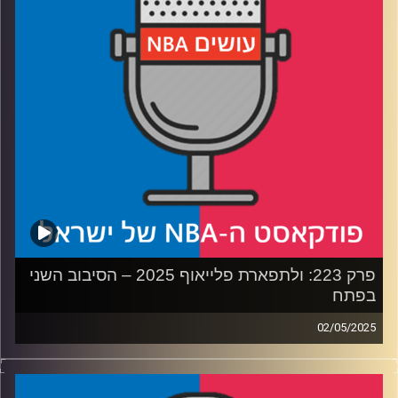
רבע3: טייריס האליברטון אנדרייטד, באדי הילד נכנס לתפקיד
חייו
רבע4: הפופ פורש
קרדיט תמונות:
עידן לוצקי
פרק 223: ולתפארת פלייאוף 2025 – הסיבוב השני
בפתח
02/05/2025
פודקאסט האן.בי.איי עם ערן סורוקה, שרון דוידוביץ', משה
דוידוביץ' ועידן לוצקי, בשיתוף קול האוניברסיטה.