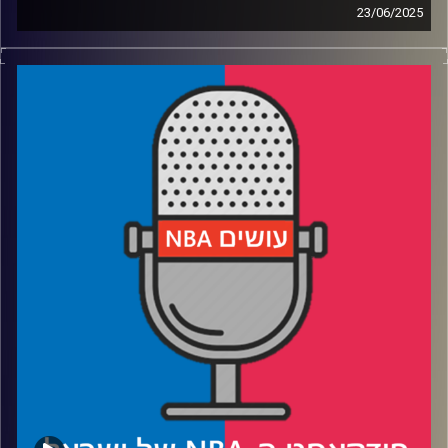
23/06/2025
פודקאסט האן.בי.איי עם ערן סורוקה, שרון דוידוביץ', משה
דוידוביץ' ועידן לוצקי, בשיתוף קול האוניברסיטה.
רבע 1: איך הת'נדר בנו קבוצה אימתנית כל כך מהר – ולמה
הפכו אותם לנבלים
רבע 2: האם דווקא את אינדיאנה נזכור יותר מסדרת הגמר הזו?
רבע 3: מסתכלים קדימה: המזרח פתוח, הסגלים עמוקים והאם
נראה שושלת
רבע 4: קווין דוראנט עובר ליוסטון – ומשאיר את פניקס
מבולבלת
קרדיט תמונות:
עידן לוצקי