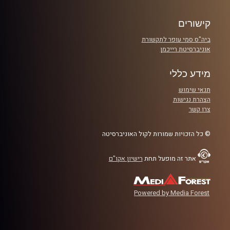
הבא
רבע 2: מה פורטלנד צריכה לעשות בקיץ, ולאן לכוון ב-2026
קישורים
ביה"ס סמי עופר לתקשורת
רבע 3: בוחרים קבוצות לבן שרף ולדני וולף בדראפט
אוניברסיטת רייכמן
רבע 4: הפליי-אין במזרח – אלה שכיף להן ואלה שקצת פחות
מידע כללי
תנאי שימוש
קרדיט תמונות:
עידן לוצקי
הצהרת נגישות
צרו קשר
© כל הזכויות שמורות לקול האוניברסיטה
אתר זה מופעל תחת
רישיון אקו"ם
Powered by Media Forest