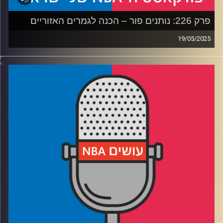
פרק 226: נותנים פור – הכנה לגמרים האזוריים
19/05/2025
פודקאסט האן.בי.איי עם ערן סורוקה, שרון דוידוביץ', משה
דוידוביץ' ועידן לוצקי, בשיתוף קול האוניברסיטה.
רבע 1: איך משחק 7 הפך לאנטי קליימקס, ומה דנבר צריכה
לעשות
רבע 2: שיי ואנט בקרב על מלכות המערב – ושאלת השחקן
השלישי
רבע 3: הניקס והפייסרס בטעם של פעם – מי תשלוט בקצב
רבע 4: האם יש יותר מדי שוויון, והניחושים שלנו לגמרים
האזוריים
קרדיט תמונות:
עידן לוצקי