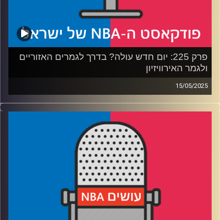
פרק 225: יום חדש עולה? בדרך לגמרים האזוריים
ולגמר האירוויזיון
15/05/2025
פודקאסט האן.בי.איי עם ערן סורוקה, שרון דוידוביץ', משה
דוידוביץ' ועידן לוצקי, בשיתוף קול האוניברסיטה.
רבע 1: הת'נדר והנאגטס נאבקות על רסיסי אוויר
רבע 2: הניקס מגלים אופי, הסלטיקס בעונת מעבר
רבע 3: אנט מוצא שותף, אינדיאנה תופסת קצב
רבע 4: האם הדראפט מכור (לא), האם יאניס בדרך לטקסס
ולמה מייקל ג׳ורדן חוזר