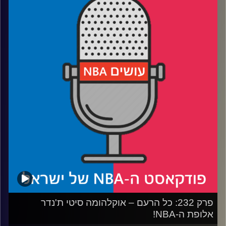
רבע 1: איך דני וולף ובן שרף עלו (ולמה קצת ירדו) על הרדאר
רבע 2: קופר פלאג והטעמים בגולדה, הארפר וביילי – השמות
הגדולים של הדראפט
רבע 3: שלושה ביג מן ושלושה מובילי כדור ששווה לחכות להם
רבע 4: איך ה-NIL שינה את התמונה – והישראלים שיסתערו על
המכללות בעונה הבאה
קרדיט תמונות:
עידן לוצקי
פרק 232: כל הרעם – אוקלהומה סיטי ת'נדר
אלופת ה-NBA!