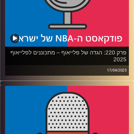
פרק 220: הגדה של פלייאוף – מתכוננים לפלייאוף
2025
17/04/2025
פודקאסט האן.בי.איי עם ערן סורוקה, שרון דוידוביץ', משה
דוידוביץ' ועידן לוצקי, בשיתוף קול האוניברסיטה.
רבע 1: דנבר נאגטס עם רוח חדשה, לו בטוח שזה יספיק,
ולוקה דונצ׳יץ׳ שוב מול אנטוני אדווארדס
רבע 2: טילים מול לוחמים (ולהיפך), לאן הולכות פניקס סאנס
וסקרמנטו קינגס