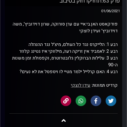
פרק 63:תחזיקו חזק בסיבוב
01/06/2021
פודקאסט האן.בי.איי עם ערן סורוקה, שרון דוידוביץ', משה
דוידוביץ' ועידן לוצקי
רבע 1: הלייקרס נגד כל העולם, מיצ'ל נגד ההנהלה
רבע 2: לאמביד אין זריקה רעה, מילווקי איז גטינג קלוזר
רבע 3: עלילות הברוקלין גלובטרוטרס, וקפסולת זמן משנות
ה-90
רבע 4: האם קרלייל ילמד מטיי לו ויספסל את לא נעים?
קרדיט תמונות:
עידן לוצקי