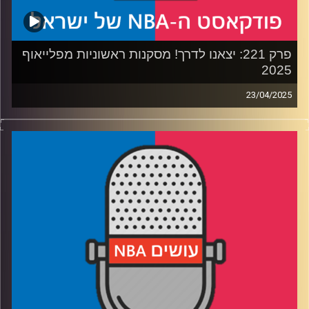
פרק 221: יצאנו לדרך! מסקנות ראשוניות מפלייאוף
2025
23/04/2025
פודקאסט האן.בי.איי עם ערן סורוקה, שרון דוידוביץ', משה
דוידוביץ' ועידן לוצקי, בשיתוף קול האוניברסיטה.
רבע1: לוס אנג׳לס ומינסוטה טימברוולבס בקרב חפירות
רבע2: הניסיון של גולדן סטייט מול יוסטון רוקטס
רבע3: להיות או לא להיות ראסל ווסטברוק
רבע4: דני אבדיה מדליק. גם משואה
קרדיט תמונות:
עידן לוצקי