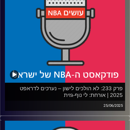
רבע 4: הנאגטס משדרגים, הרוקטס צוברים, לבאקס יש ביצים
ומה לעזאזל הפליקנס עושים
קרדיט תמונות:
עידן לוצקי
פרק 233: לא הולכים לישון – נערכים לדראפט
2025 | אורחת: לי נוף-גזית
25/06/2025
פודקאסט האן.בי.איי עם ערן סורוקה, שרון דוידוביץ', משה
דוידוביץ' ועידן לוצקי, בשיתוף קול האוניברסיטה.