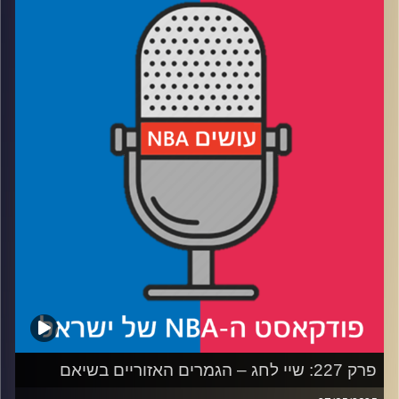
רבע 1: הפייסרס עושים קאט לניו יורק
רבע 2: אוקלהומה סיטי מביסה את מינסוטה בסופת רעמים
רבע 3: לאן הוולבס והניקס הולכות מכאן (חוץ מקנקון)
רבע 4: שווקים קטנים עם מסר גדול, והניחוש שלנו לגמר
קרדיט תמונות:
עידן לוצקי
פרק 227: שיי לחג – הגמרים האזוריים בשיאם