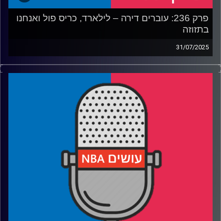
פרק 236: עוברים דירה – לילארד, כריס פול ואנחנו
בתזוזה
31/07/2025
פודקאסט האן.בי.איי עם ערן סורוקה, שרון דוידוביץ', משה
דוידוביץ' ועידן לוצקי, בשיתוף קול האוניברסיטה.
רבע 1: עושים NBA עושים את הצעד הבא
רבע 2: דיים טיים חוזר לפורטלנד, עם קצת דיליי
רבע 3: בקליפרס בונים את בית גיל הזהב, בלייקרס מחפשים
מציאות
רבע 4: מה לקחנו מליגת הקיץ, ומה לקחו בברוקלין
קרדיט תמונות:
עידן לוצקי