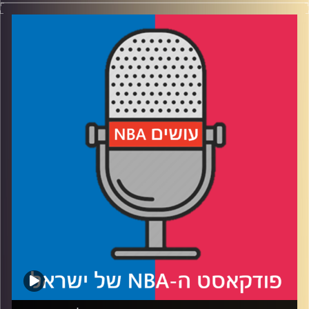
דוידוביץ' ועידן לוצקי, בשיתוף קול האוניברסיטה.
רבע 1: החזק שורד בין דנבר לקליפרס, מי ישרוד את הקיץ
בממפיס
רבע 2: הווריורס והרוקטס במלחמת התשה, מינסוטה גדולה על
הלייקרס
רבע 3: בוסטון והניקס בראן אנד גן, דטרויט סובלת מפצעי
בגרות
רבע 4: קאבס ופייסרס בפיקוד העומק, יאניס מחפש מוצא
קרדיט תמונות:
עידן לוצקי