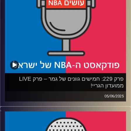
קרדיט תמונות:
עידן לוצקי
פרק 229: חמישים גוונים של גמר – פרק LIVE
ממועדון הגריי!
05/06/2025
פודקאסט האן.בי.איי עם ערן סורוקה, שרון דוידוביץ', משה
דוידוביץ' ועידן לוצקי, בשיתוף קול האוניברסיטה.
רבע 1: איך אינדיאנה הגיעה עד הלום, ולמה ת'יבודו קיבל לום