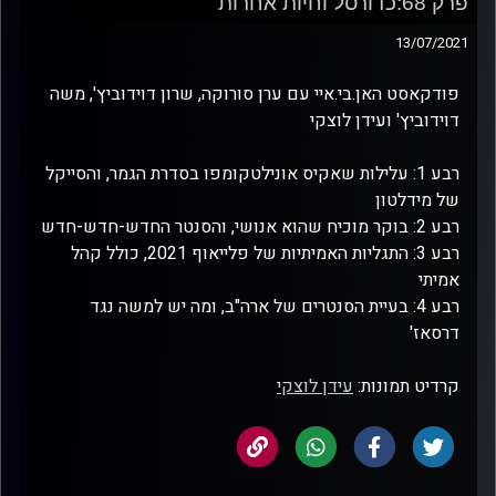
פרק 68:כדורסל וחיות אחרות
13/07/2021
פודקאסט האן.בי.איי עם ערן סורוקה, שרון דוידוביץ', משה
דוידוביץ' ועידן לוצקי
רבע 1: עלילות שאקיס אונילטקומפו בסדרת הגמר, והסייקל
של מידלטון
רבע 2: בוקר מוכיח שהוא אנושי, והסנטר החדש-חדש-חדש
רבע 3: התגליות האמיתיות של פלייאוף 2021, כולל קהל
אמיתי
רבע 4: בעיית הסנטרים של ארה"ב, ומה יש למשה נגד
דרסאז'
קרדיט תמונות:
עידן לוצקי