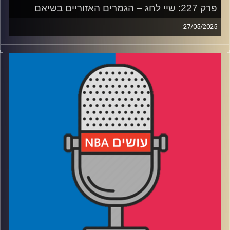
פרק 227: שיי לחג – הגמרים האזוריים בשיאם
27/05/2025
פודקאסט האן.בי.איי עם ערן סורוקה, שרון דוידוביץ', משה
דוידוביץ' ועידן לוצקי, בשיתוף קול האוניברסיטה.
רבע 1: הת'נדר והוולבס בקרב התקפות והגנות
רבע 2: אינדיאנה והניקס בקרב גניבות ויציאה מהקליפה
רבע 3: יש MVP חדש, עכשיו מתחיל הקרב על הנרטיב
רבע 4: יש אלוהים, והוא הולך לשבור לעצמו את ההילה?
קרדיט תמונות:
עידן לוצקי