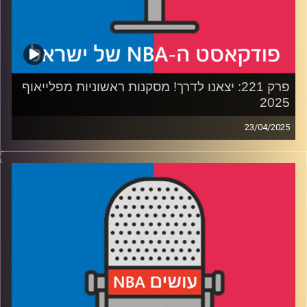
קרדיט תמונות:
עידן לוצקי
פרק 221: יצאנו לדרך! מסקנות ראשוניות מפלייאוף
2025
23/04/2025
פודקאסט האן.בי.איי עם ערן סורוקה, שרון דוידוביץ', משה
דוידוביץ' ועידן לוצקי, בשיתוף קול האוניברסיטה.
רבע1: לוס אנג׳לס ומינסוטה טימברוולבס בקרב חפירות
רבע2: הניסיון של גולדן סטייט מול יוסטון רוקטס
רבע3: להיות או לא להיות ראסל ווסטברוק
רבע4: דני אבדיה מדליק. גם משואה
קרדיט תמונות:
עידן לוצקי