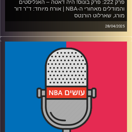
פרק 222: פרק בונוס! היה דאטה – האנליסטים
והמודלים מאחורי ה-NBA | אורח מיוחד: ד"ר דור
מורג, שארלוט הורנטס
28/04/2025
פודקאסט האן.בי.איי עם ערן סורוקה, שרון דוידוביץ', משה
דוידוביץ' ועידן לוצקי, בשיתוף קול האוניברסיטה.
רבע 1: המסע מצפון השרון לצפון קרוליינה, והקשר בין בית
השקעות לקבוצת כדורסל
רבע 2: איך מתכוננים לדראפט, ולמה דני וולף ובן שרף כל כך
מעוררים עניין
רבע 3: מפלוס-מינוס עד 29 מפרקים: מה אנליסט רואה
בסטטיסטיקה
רבע 4: מסר למי שמאשימ/ה את האנליסטים, ומסר למי
שלומד/ת הנדסת נתונים
ביום שישי – פרק חדש עם הדרמות של סיום הסיבוב הראשון
בפלייאוף 2025