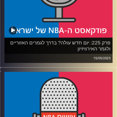
פרק 225: יום חדש עולה? בדרך לגמרים האזוריים
ולגמר האירוויזיון
15/05/2025
פודקאסט האן.בי.איי עם ערן סורוקה, שרון דוידוביץ', משה
דוידוביץ' ועידן לוצקי, בשיתוף קול האוניברסיטה.
רבע 1: הת'נדר והנאגטס נאבקות על רסיסי אוויר
רבע 2: הניקס מגלים אופי, הסלטיקס בעונת מעבר
רבע 3: אנט מוצא שותף, אינדיאנה תופסת קצב