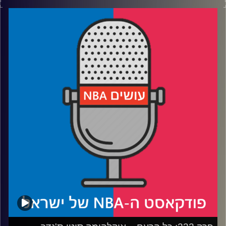
דוידוביץ' ועידן לוצקי, בשיתוף קול האוניברסיטה.
רבע 1: איך דני וולף ובן שרף עלו (ולמה קצת ירדו) על הרדאר
רבע 2: קופר פלאג והטעמים בגולדה, הארפר וביילי – השמות
הגדולים של הדראפט
רבע 3: שלושה ביג מן ושלושה מובילי כדור ששווה לחכות להם
רבע 4: איך ה-NIL שינה את התמונה – והישראלים שיסתערו על
המכללות בעונה הבאה
קרדיט תמונות:
עידן לוצקי