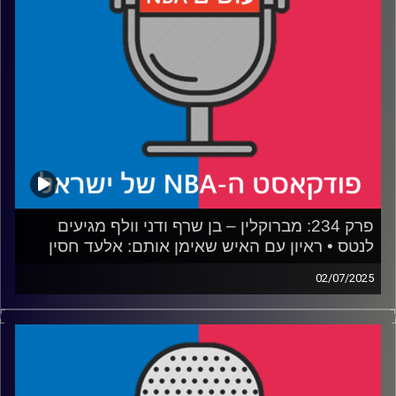
רבע 4: התחלנו עם הדירוג של בליצ'ר ומשם הכל רק הידרדר
קרדיט תמונות:
עידן לוצקי
פרק 234: מברוקלין – בן שרף ודני וולף מגיעים
לנטס • ראיון עם האיש שאימן אותם: אלעד חסין
02/07/2025
פודקאסט האן.בי.איי עם ערן סורוקה, שרון דוידוביץ', משה
דוידוביץ' ועידן לוצקי, בשיתוף קול האוניברסיטה.
אורח: אלעד חסין
רבע 1: איך ישחקו, וכמה ישחקו, שני הנציגים שלנו בליגה