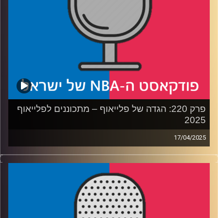
פרק 220: הגדה של פלייאוף – מתכוננים לפלייאוף
2025
17/04/2025
פודקאסט האן.בי.איי עם ערן סורוקה, שרון דוידוביץ', משה
דוידוביץ' ועידן לוצקי, בשיתוף קול האוניברסיטה.
רבע 1: דנבר נאגטס עם רוח חדשה, לו בטוח שזה יספיק,
ולוקה דונצ׳יץ׳ שוב מול אנטוני אדווארדס