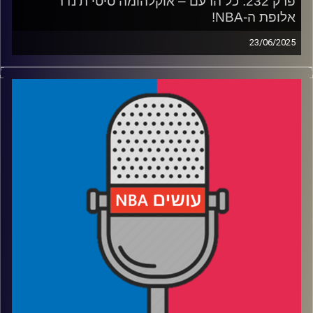
פרק 232: כל הרעם – אוקלהומה סיטי ת'נדר
אלופת ה-NBA!
23/06/2025
פודקאסט האן.בי.איי עם ערן סורוקה, שרון דוידוביץ', משה
דוידוביץ' ועידן לוצקי, בשיתוף קול האוניברסיטה.
רבע 1: איך הת'נדר בנו קבוצה אימתנית כל כך מהר – ולמה
הפכו אותם לנבלים
רבע 2: האם דווקא את אינדיאנה נזכור יותר מסדרת הגמר הזו?
רבע 3: מסתכלים קדימה: המזרח פתוח, הסגלים עמוקים והאם
נראה שושלת
רבע 4: קווין דוראנט עובר ליוסטון – ומשאיר את פניקס
מבולבלת
קרדיט תמונות:
עידן לוצקי