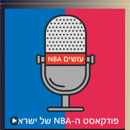
פודקאסט האן.בי.איי עם ערן סורוקה, שרון דוידוביץ', משה
דוידוביץ' ועידן לוצקי, בשיתוף קול האוניברסיטה.
רבע 1: הפייסרס עושים קאט לניו יורק
רבע 2: אוקלהומה סיטי מביסה את מינסוטה בסופת רעמים
רבע 3: לאן הוולבס והניקס הולכות מכאן (חוץ מקנקון)
רבע 4: שווקים קטנים עם מסר גדול, והניחוש שלנו לגמר
קרדיט תמונות:
עידן לוצקי