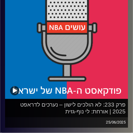
רבע 2: האם עומר מאייר הוא הבא בתור
רבע 3: איך ג׳רו הולידיי יעזור לפורטלנד ולדני אבדיה
רבע 4: הנאגטס משדרגים, הרוקטס צוברים, לבאקס יש ביצים
ומה לעזאזל הפליקנס עושים
קרדיט תמונות:
עידן לוצקי
פרק 233: לא הולכים לישון – נערכים לדראפט
2025 | אורחת: לי נוף-גזית
25/06/2025
פודקאסט האן.בי.איי עם ערן סורוקה, שרון דוידוביץ', משה