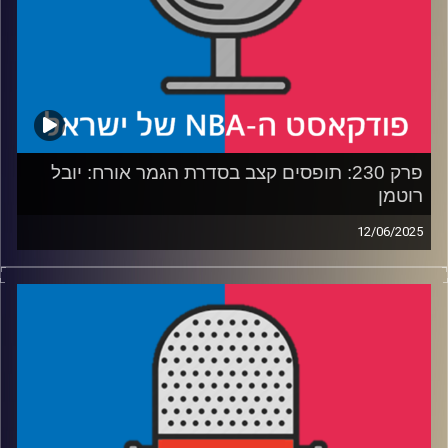
קרדיט תמונות:
עידן לוצקי
פרק 230: תופסים קצב בסדרת הגמר אורח: יובל
רוטמן
12/06/2025
פודקאסט האן.בי.איי עם ערן סורוקה, שרון דוידוביץ', משה
דוידוביץ' ועידן לוצקי, בשיתוף קול האוניברסיטה.
רבע 1: אינדיאנה משתלטת על הגמר – לא כמו שחשבנו
רבע 2: האם הת'נדר יכולים לצאת גם מהבור הזה
רבע 3: הניקס ודוראנט בתחרות קשה, מי עושה יותר פדיחות
רבע 4: השיבה לחיים של יובל רוטמן