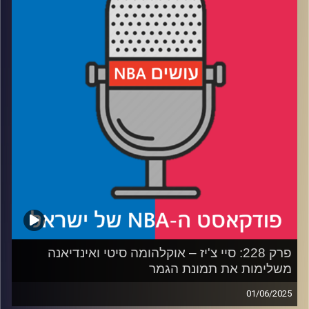
רבע 2: איך אוק סיטי הגיעה עד הלום, והאם היא בפייסרס
תהלום
רבע 3: מדרגים את 5 סדרות הגמר הגדולות של המילניום
רבע 4: לאיזה וטרן הכי מגיעה אליפות ואיזה כוכב צעיר לא ייקח
כזו – שאלות הקהל
קרדיט תמונות:
עידן לוצקי
פרק 228: סיי צ'יז – אוקלהומה סיטי ואינדיאנה
משלימות את תמונת הגמר
01/06/2025