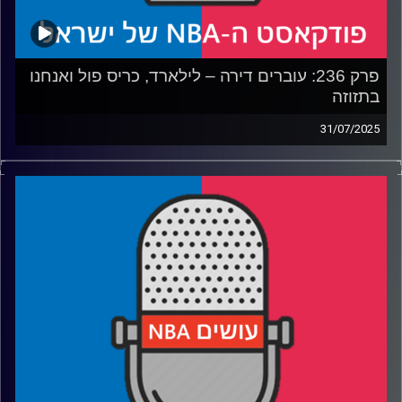
פרק 236: עוברים דירה – לילארד, כריס פול ואנחנו
בתזוזה
31/07/2025
פודקאסט האן.בי.איי עם ערן סורוקה, שרון דוידוביץ', משה
דוידוביץ' ועידן לוצקי, בשיתוף קול האוניברסיטה.
רבע 1: עושים NBA עושים את הצעד הבא
רבע 2: דיים טיים חוזר לפורטלנד, עם קצת דיליי
רבע 3: בקליפרס בונים את בית גיל הזהב, בלייקרס מחפשים
מציאות
רבע 4: מה לקחנו מליגת הקיץ, ומה לקחו בברוקלין
קרדיט תמונות:
עידן לוצקי