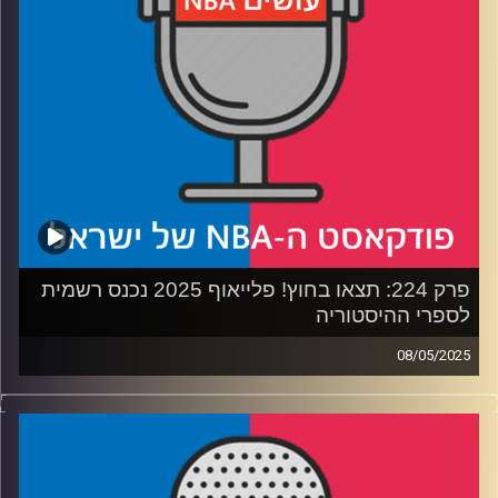
רבע 4: האם הדראפט מכור (לא), האם יאניס בדרך לטקסס
ולמה מייקל ג׳ורדן חוזר
קרדיט תמונות:
עידן לוצקי
פרק 224: תצאו בחוץ! פלייאוף 2025 נכנס רשמית
לספרי ההיסטוריה
08/05/2025
פודקאסט האן.בי.איי עם ערן סורוקה, שרון דוידוביץ', משה
דוידוביץ' ועידן לוצקי, בשיתוף קול האוניברסיטה.
רבע 1: הניו יורק ניקס עושים היסטוריה, בוסטון סלטיקס עושה
במכנסיים