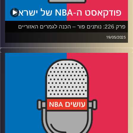
פרק 226: נותנים פור – הכנה לגמרים האזוריים
19/05/2025
פודקאסט האן.בי.איי עם ערן סורוקה, שרון דוידוביץ', משה
דוידוביץ' ועידן לוצקי, בשיתוף קול האוניברסיטה.
רבע 1: איך משחק 7 הפך לאנטי קליימקס, ומה דנבר צריכה
לעשות
רבע 2: שיי ואנט בקרב על מלכות המערב – ושאלת השחקן
השלישי
רבע 3: הניקס והפייסרס בטעם של פעם – מי תשלוט בקצב
רבע 4: האם יש יותר מדי שוויון, והניחושים שלנו לגמרים
האזוריים
קרדיט תמונות:
עידן לוצקי