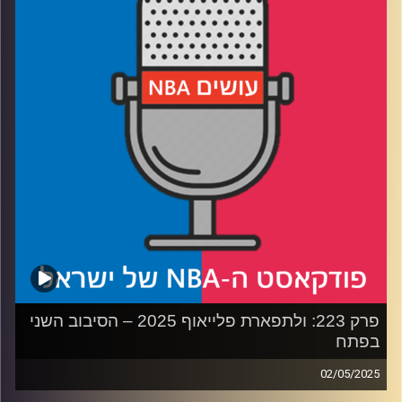
רבע 2: אוקלהומה סיטי נותנת, דנבר נאגטס לוקחת. ראסל
ווסטברוק נותן, ארון גורדון לוקח
רבע3: טייריס האליברטון אנדרייטד, באדי הילד נכנס לתפקיד
חייו
רבע4: הפופ פורש
קרדיט תמונות:
עידן לוצקי
פרק 223: ולתפארת פלייאוף 2025 – הסיבוב השני
בפתח
02/05/2025
פודקאסט האן.בי.איי עם ערן סורוקה, שרון דוידוביץ', משה