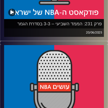
פרק 231: הממד השביעי – 3-3 בסדרת הגמר
20/06/2025
פודקאסט האן.בי.איי עם ערן סורוקה, שרון דוידוביץ', משה
דוידוביץ' ועידן לוצקי, בשיתוף קול האוניברסיטה.
* איך הפייסרס גורמים לת'נדר להרגיש כמו כוחות הקרקע של
צבא איראן
* איך הת'נדר יכולים להתאושש מהתבוסה ולהרים את עצמם
למשחק המכריע
* האם אורלנדו שילמה יותר מדי על דזמונד ביין
* תם עידן בלייקרס – מה משפחת באס עשתה לליגה, ומה
יעשה הבעלים החדש
* והאם דני וולף מטפס בסקרים