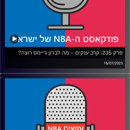
פרק 235: קרב ענקים – מה לברון ג'יימס רוצה?
16/07/2025
פודקאסט האן.בי.איי עם ערן סורוקה, שרון דוידוביץ', משה
דוידוביץ' ועידן לוצקי, בשיתוף קול האוניברסיטה.
רבע 1: לברון מנסה להנות משני העולמות, הלייקרס נהנים קצת
פחות
רבע 2: התרשמות ראשונה משרף ו-וולף בנטס, האנסניטי
בפורטלנד
רבע 3: הת'נדר מסודרים, הנאגטס מתרחבים והרוקטס עושים
את הקפיצה