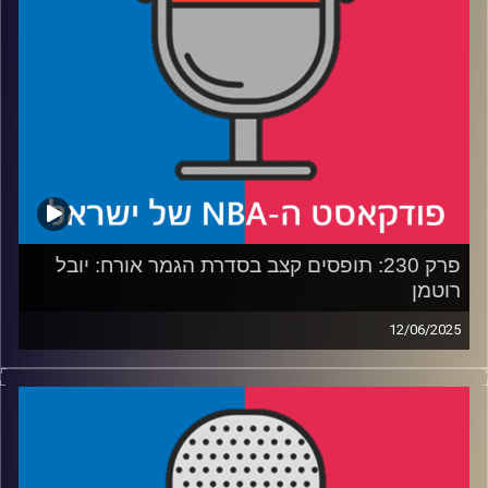
יעשה הבעלים החדש
* והאם דני וולף מטפס בסקרים
קרדיט תמונות:
עידן לוצקי
פרק 230: תופסים קצב בסדרת הגמר אורח: יובל
רוטמן
12/06/2025
פודקאסט האן.בי.איי עם ערן סורוקה, שרון דוידוביץ', משה
דוידוביץ' ועידן לוצקי, בשיתוף קול האוניברסיטה.
רבע 1: אינדיאנה משתלטת על הגמר – לא כמו שחשבנו
רבע 2: האם הת'נדר יכולים לצאת גם מהבור הזה