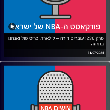
פרק 236: עוברים דירה – לילארד, כריס פול ואנחנו
בתזוזה
31/07/2025
פודקאסט האן.בי.איי עם ערן סורוקה, שרון דוידוביץ', משה
דוידוביץ' ועידן לוצקי, בשיתוף קול האוניברסיטה.
רבע 1: עושים NBA עושים את הצעד הבא
רבע 2: דיים טיים חוזר לפורטלנד, עם קצת דיליי
רבע 3: בקליפרס בונים את בית גיל הזהב, בלייקרס מחפשים
מציאות
רבע 4: מה לקחנו מליגת הקיץ, ומה לקחו בברוקלין