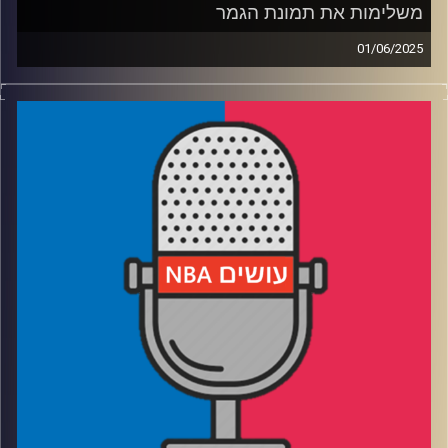
משלימות את תמונת הגמר
01/06/2025
פודקאסט האן.בי.איי עם ערן סורוקה, שרון דוידוביץ', משה
דוידוביץ' ועידן לוצקי, בשיתוף קול האוניברסיטה.
רבע 1: הפייסרס עושים קאט לניו יורק
רבע 2: אוקלהומה סיטי מביסה את מינסוטה בסופת רעמים
רבע 3: לאן הוולבס והניקס הולכות מכאן (חוץ מקנקון)
רבע 4: שווקים קטנים עם מסר גדול, והניחוש שלנו לגמר
קרדיט תמונות:
עידן לוצקי