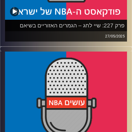
פרק 227: שיי לחג – הגמרים האזוריים בשיאם
27/05/2025
פודקאסט האן.בי.איי עם ערן סורוקה, שרון דוידוביץ', משה
דוידוביץ' ועידן לוצקי, בשיתוף קול האוניברסיטה.
רבע 1: הת'נדר והוולבס בקרב התקפות והגנות
רבע 2: אינדיאנה והניקס בקרב גניבות ויציאה מהקליפה
רבע 3: יש MVP חדש, עכשיו מתחיל הקרב על הנרטיב
רבע 4: יש אלוהים, והוא הולך לשבור לעצמו את ההילה?
קרדיט תמונות:
עידן לוצקי