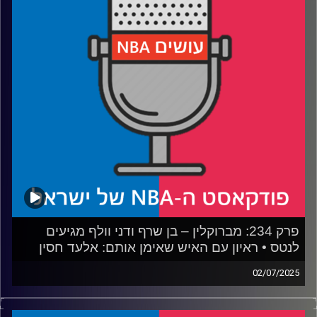
בפורטלנד
רבע 3: הת'נדר מסודרים, הנאגטס מתרחבים והרוקטס עושים
את הקפיצה
רבע 4: התחלנו עם הדירוג של בליצ'ר ומשם הכל רק הידרדר
קרדיט תמונות:
עידן לוצקי
פרק 234: מברוקלין – בן שרף ודני וולף מגיעים
לנטס • ראיון עם האיש שאימן אותם: אלעד חסין
02/07/2025
פודקאסט האן.בי.איי עם ערן סורוקה, שרון דוידוביץ', משה
דוידוביץ' ועידן לוצקי, בשיתוף קול האוניברסיטה.