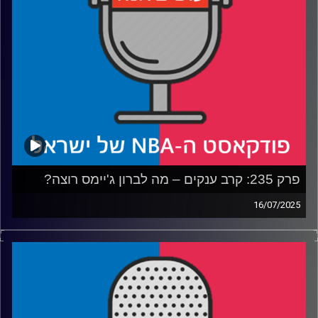
קרדיט תמונות:
עידן לוצקי
פרק 235: קרב ענקים – מה לברון ג'יימס רוצה?
16/07/2025
פודקאסט האן.בי.איי עם ערן סורוקה, שרון דוידוביץ', משה
דוידוביץ' ועידן לוצקי, בשיתוף קול האוניברסיטה.
רבע 1: לברון מנסה להנות משני העולמות, הלייקרס נהנים קצת
פחות
רבע 2: התרשמות ראשונה משרף ו-וולף בנטס, האנסניטי