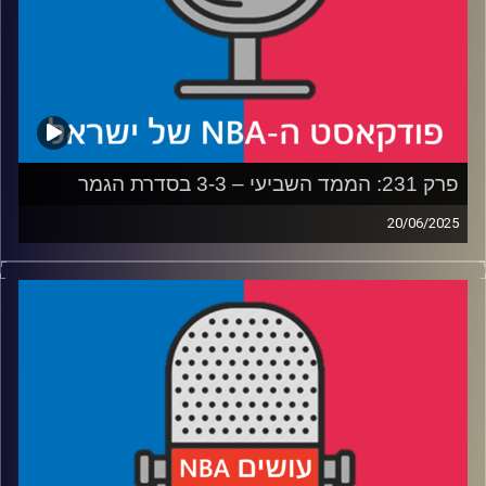
קרדיט תמונות:
עידן לוצקי
פרק 231: הממד השביעי – 3-3 בסדרת הגמר
20/06/2025
פודקאסט האן.בי.איי עם ערן סורוקה, שרון דוידוביץ', משה
דוידוביץ' ועידן לוצקי, בשיתוף קול האוניברסיטה.
* איך הפייסרס גורמים לת'נדר להרגיש כמו כוחות הקרקע של
צבא איראן
* איך הת'נדר יכולים להתאושש מהתבוסה ולהרים את עצמם
למשחק המכריע
* האם אורלנדו שילמה יותר מדי על דזמונד ביין
* תם עידן בלייקרס – מה משפחת באס עשתה לליגה, ומה