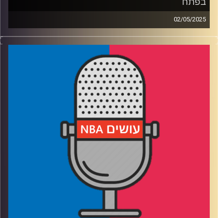
בפתח
02/05/2025
פודקאסט האן.בי.איי עם ערן סורוקה, שרון דוידוביץ', משה
דוידוביץ' ועידן לוצקי, בשיתוף קול האוניברסיטה.
רבע 1: החזק שורד בין דנבר לקליפרס, מי ישרוד את הקיץ
בממפיס
רבע 2: הווריורס והרוקטס במלחמת התשה, מינסוטה גדולה על
הלייקרס
רבע 3: בוסטון והניקס בראן אנד גן, דטרויט סובלת מפצעי
בגרות
רבע 4: קאבס ופייסרס בפיקוד העומק, יאניס מחפש מוצא
קרדיט תמונות:
עידן לוצקי