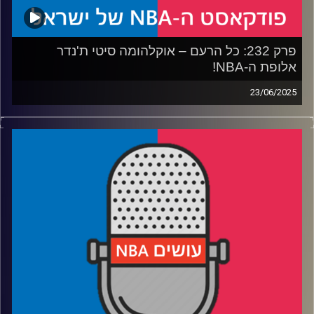
פרק 232: כל הרעם – אוקלהומה סיטי ת'נדר
אלופת ה-NBA!
23/06/2025
פודקאסט האן.בי.איי עם ערן סורוקה, שרון דוידוביץ', משה
דוידוביץ' ועידן לוצקי, בשיתוף קול האוניברסיטה.
רבע 1: איך הת'נדר בנו קבוצה אימתנית כל כך מהר – ולמה
הפכו אותם לנבלים
רבע 2: האם דווקא את אינדיאנה נזכור יותר מסדרת הגמר הזו?
רבע 3: מסתכלים קדימה: המזרח פתוח, הסגלים עמוקים והאם
נראה שושלת
רבע 4: קווין דוראנט עובר ליוסטון – ומשאיר את פניקס
מבולבלת