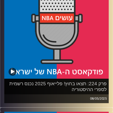
רבע 3: אנט מוצא שותף, אינדיאנה תופסת קצב
רבע 4: האם הדראפט מכור (לא), האם יאניס בדרך לטקסס
ולמה מייקל ג׳ורדן חוזר
קרדיט תמונות:
עידן לוצקי
פרק 224: תצאו בחוץ! פלייאוף 2025 נכנס רשמית
לספרי ההיסטוריה
08/05/2025
פודקאסט האן.בי.איי עם ערן סורוקה, שרון דוידוביץ', משה
דוידוביץ' ועידן לוצקי, בשיתוף קול האוניברסיטה.