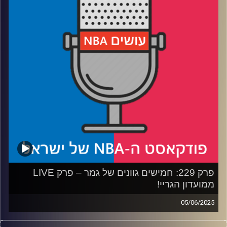
רבע 3: הניקס ודוראנט בתחרות קשה, מי עושה יותר פדיחות
רבע 4: השיבה לחיים של יובל רוטמן
קרדיט תמונות:
עידן לוצקי
פרק 229: חמישים גוונים של גמר – פרק LIVE
ממועדון הגריי!
05/06/2025
פודקאסט האן.בי.איי עם ערן סורוקה, שרון דוידוביץ', משה