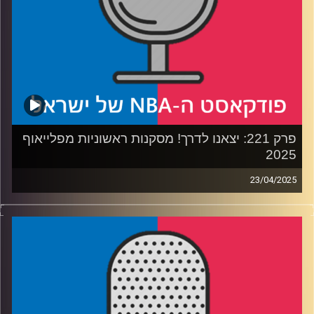
ביום שישי – פרק חדש עם הדרמות של סיום הסיבוב הראשון
בפלייאוף 2025
קרדיט תמונות:
עידן לוצקי
פרק 221: יצאנו לדרך! מסקנות ראשוניות מפלייאוף
2025
23/04/2025
פודקאסט האן.בי.איי עם ערן סורוקה, שרון דוידוביץ', משה
דוידוביץ' ועידן לוצקי, בשיתוף קול האוניברסיטה.
רבע1: לוס אנג׳לס ומינסוטה טימברוולבס בקרב חפירות
רבע2: הניסיון של גולדן סטייט מול יוסטון רוקטס
רבע3: להיות או לא להיות ראסל ווסטברוק
רבע4: דני אבדיה מדליק. גם משואה