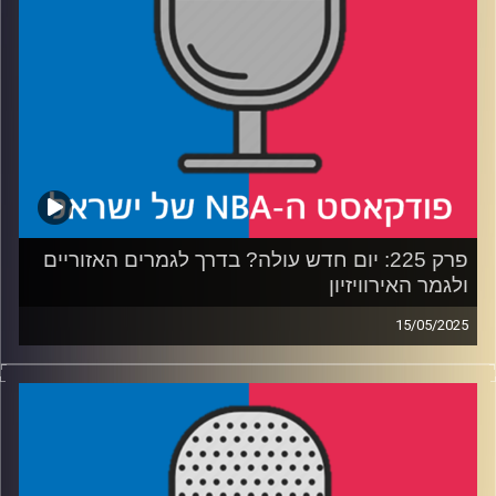
קרדיט תמונות:
עידן לוצקי
פרק 225: יום חדש עולה? בדרך לגמרים האזוריים
ולגמר האירוויזיון
15/05/2025
פודקאסט האן.בי.איי עם ערן סורוקה, שרון דוידוביץ', משה
דוידוביץ' ועידן לוצקי, בשיתוף קול האוניברסיטה.
רבע 1: הת'נדר והנאגטס נאבקות על רסיסי אוויר
רבע 2: הניקס מגלים אופי, הסלטיקס בעונת מעבר