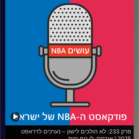
אורח: אלעד חסין
רבע 1: איך ישחקו, וכמה ישחקו, שני הנציגים שלנו בליגה
רבע 2: האם עומר מאייר הוא הבא בתור
רבע 3: איך ג׳רו הולידיי יעזור לפורטלנד ולדני אבדיה
רבע 4: הנאגטס משדרגים, הרוקטס צוברים, לבאקס יש ביצים
ומה לעזאזל הפליקנס עושים
קרדיט תמונות:
עידן לוצקי
פרק 233: לא הולכים לישון – נערכים לדראפט
2025 | אורחת: לי נוף-גזית