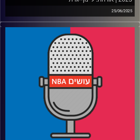
25/06/2025
פודקאסט האן.בי.איי עם ערן סורוקה, שרון דוידוביץ', משה
דוידוביץ' ועידן לוצקי, בשיתוף קול האוניברסיטה.
רבע 1: איך דני וולף ובן שרף עלו (ולמה קצת ירדו) על הרדאר
רבע 2: קופר פלאג והטעמים בגולדה, הארפר וביילי – השמות
הגדולים של הדראפט
רבע 3: שלושה ביג מן ושלושה מובילי כדור ששווה לחכות להם
רבע 4: איך ה-NIL שינה את התמונה – והישראלים שיסתערו על
המכללות בעונה הבאה
קרדיט תמונות:
עידן לוצקי