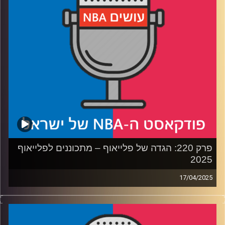
קרדיט תמונות:
עידן לוצקי
פרק 220: הגדה של פלייאוף – מתכוננים לפלייאוף
2025
17/04/2025
פודקאסט האן.בי.איי עם ערן סורוקה, שרון דוידוביץ', משה
דוידוביץ' ועידן לוצקי, בשיתוף קול האוניברסיטה.