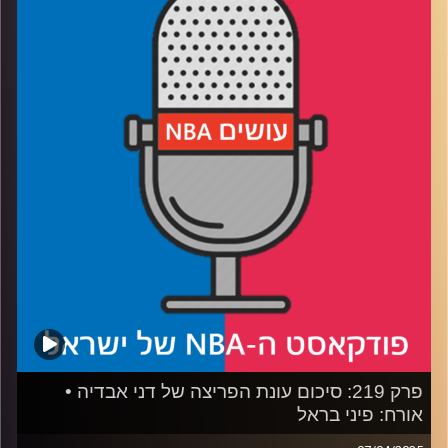
רבע 1: דנבר נאגטס עם רוח חדשה, לו בטוח שזה יספיק,
ולוקה דונצ׳יץ׳ שוב מול אנטוני אדווארדס
רבע 2: טילים מול לוחמים (ולהיפך), לאן הולכות פניקס סאנס
וסקרמנטו קינגס
רבע 3: קייד קנינגהאם עולה על הבמה, יאניס אנטטוקומפו
במסלול מירוצים
רבע 4: הבדלי סגנונות נפגשים בבוסטון, והניחושים שלנו עד
לגמר
קרדיט תמונות:
עידן לוצקי
פרק 219: סיכום עונת הפריצה של דני אבדיה •
אורח: פיני בראל