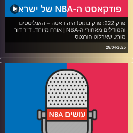
פרק 222: פרק בונוס! היה דאטה – האנליסטים
והמודלים מאחורי ה-NBA | אורח מיוחד: ד"ר דור
מורג, שארלוט הורנטס
28/04/2025
פודקאסט האן.בי.איי עם ערן סורוקה, שרון דוידוביץ', משה
דוידוביץ' ועידן לוצקי, בשיתוף קול האוניברסיטה.
רבע 1: המסע מצפון השרון לצפון קרוליינה, והקשר בין בית
השקעות לקבוצת כדורסל
רבע 2: איך מתכוננים לדראפט, ולמה דני וולף ובן שרף כל כך
מעוררים עניין
רבע 3: מפלוס-מינוס עד 29 מפרקים: מה אנליסט רואה
בסטטיסטיקה
רבע 4: מסר למי שמאשימ/ה את האנליסטים, ומסר למי
שלומד/ת הנדסת נתונים