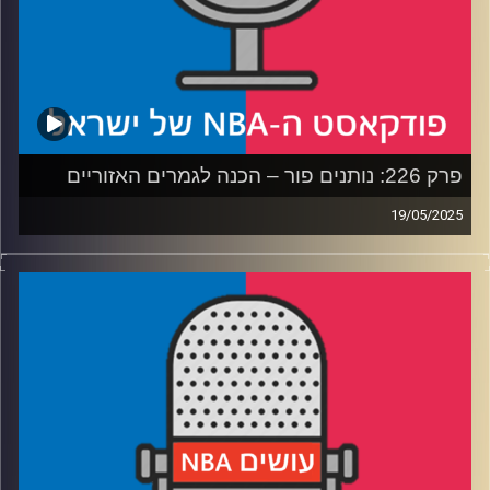
פרק 226: נותנים פור – הכנה לגמרים האזוריים
19/05/2025
פודקאסט האן.בי.איי עם ערן סורוקה, שרון דוידוביץ', משה
דוידוביץ' ועידן לוצקי, בשיתוף קול האוניברסיטה.
רבע 1: איך משחק 7 הפך לאנטי קליימקס, ומה דנבר צריכה
לעשות
רבע 2: שיי ואנט בקרב על מלכות המערב – ושאלת השחקן
השלישי
רבע 3: הניקס והפייסרס בטעם של פעם – מי תשלוט בקצב
רבע 4: האם יש יותר מדי שוויון, והניחושים שלנו לגמרים
האזוריים