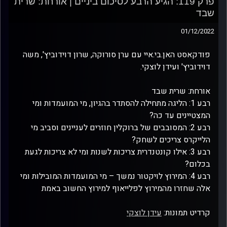
פרק 119: הגיע הרבע לסיכום ביניים | אורחת: שרית
שבד
01/12/2022
פודקאסט האן.בי.איי עם ערן סורוקה, שרון דוידוביץ', משה
דוידוביץ' ועידן לוצקי.
אורחת: שרית שבד
רבע 1: הליגה מתחילה להסתדר בהגיון, מי המועמדות ומי
המצטיינים עד כה?
רבע 2: המסובבים של ברוקלין חוזרים לעניינים וסביב מי
הלייקרס צריכים לשחק?
רבע 3: אילו קונטנדרית צריכות לשנות ומי לא צריכות לגעת
בכלום?
רבע 4: המירוץ לויקטור נמשך – מי המועמדות המובילות ומי
אלה שחזרו מהמירוץ לפלייאוף למירוץ החשוב באמת
קרדיט תמונות:
עידן לוצקי