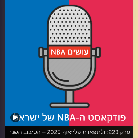
רבע 1: הניו יורק ניקס עושים היסטוריה, בוסטון סלטיקס עושה
במכנסיים
רבע 2: אוקלהומה סיטי נותנת, דנבר נאגטס לוקחת. ראסל
ווסטברוק נותן, ארון גורדון לוקח
רבע3: טייריס האליברטון אנדרייטד, באדי הילד נכנס לתפקיד
חייו
רבע4: הפופ פורש
קרדיט תמונות:
עידן לוצקי
פרק 223: ולתפארת פלייאוף 2025 – הסיבוב השני