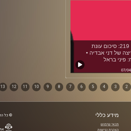
28/04
פרק 219: סיכום עונת
צה של דני אבדיה •
: פיני בראל
07/04
2
ף
3
4
5
6
7
8
9
10
11
12
13
ם
מידע כללי
© כל הזכ
תנאי שימוש
אתר
הצהרת נגישות