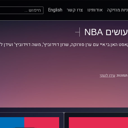
חיפוש:
יות מוזיקה
אודותינו
צרו קשר
English
עושים NBA
סט האן.בי.איי עם ערן סורוקה, שרון דוידוביץ', משה דוידוביץ' ועידן ל
תמונות:
עידן לוצקי