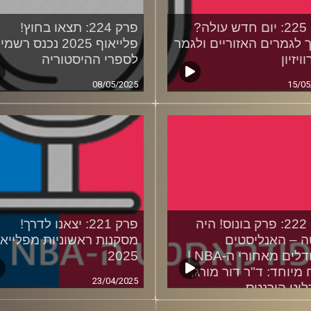
פרק 225: יום חדש עולה?
פרק 224: תצאו בחוץ!
 לגמרים האזוריים ולגמר
פלייאוף 2025 נכנס רשמ
ויזיון
לספרי ההיסטוריה
08/05/2025
15/05
פרק 222: פרק בונוס! היה
פרק 221: יצאנו לדרך!
 – האנליסטים
מסקנות ראשוניות מפלייאו
והמודלים מאחורי ה-NBA |
2025
 מיוחד: ד"ר דור מורג,
23/04/2025
וט הורנטס