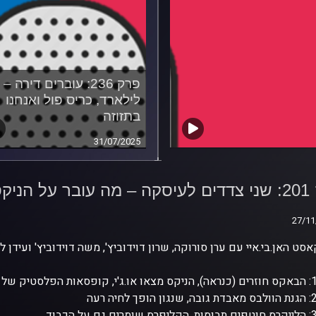
פרק 236: עוברים דירה –
לילארד, כריס פול ואנחנו
בתזוזה
31/07/2025
פרק 201: שני צדדים לעיסקה
 עובר על הניקס
 והוולבס?
לבס?
27/11
27/11
סט האן.בי.איי עם ערן סורוקה, שרון דוידוביץ', משה דוידוביץ' ועידן ל