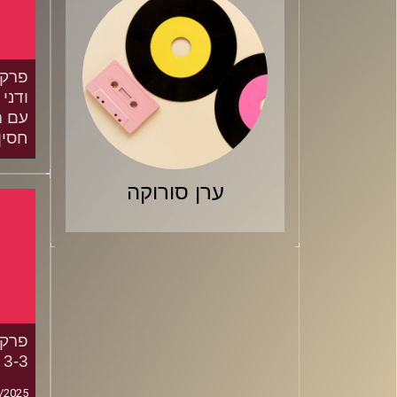
ודני 
עם ה
חסין
/2025
ערן סורוקה
3-3 בסדרת הגמר
/2025