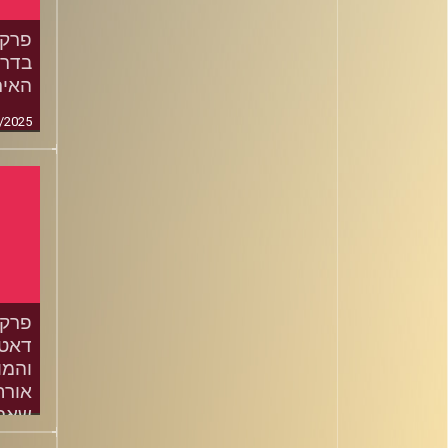
בדרך
האירו
/2025
דאטה
אורח
שארל