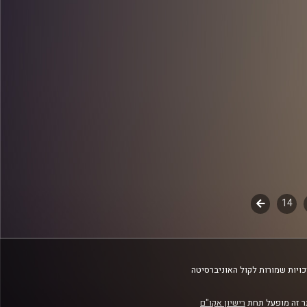
14
לשלב
הבא
ויות שמורות לקול האוניברסיטה
 זה מופעל תחת
רישיון אקו"ם