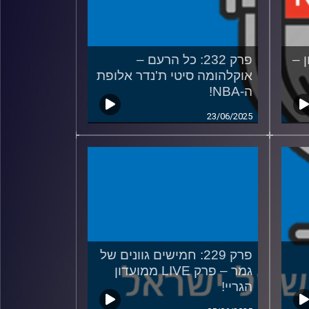
ון –
פרק 232: כל הרעם –
אוקלהומה סיטי ת'נדר אלופת
ה-NBA!
23/06/2025
פרק 229: חמישים גוונים של
גמר – פרק LIVE ממועדון
הגריי!