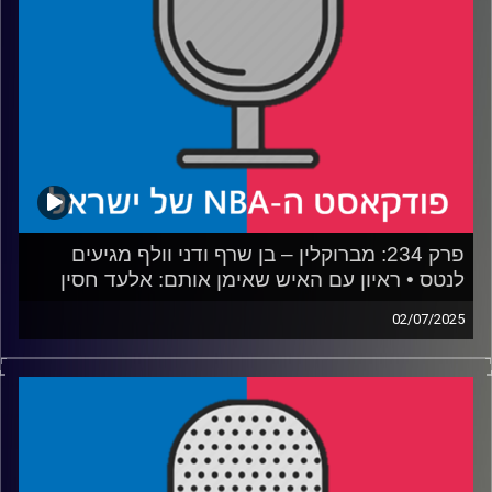
קרדיט תמונות:
עידן לוצקי
פרק 234: מברוקלין – בן שרף ודני וולף מגיעים
לנטס • ראיון עם האיש שאימן אותם: אלעד חסין
02/07/2025
פודקאסט האן.בי.איי עם ערן סורוקה, שרון דוידוביץ', משה
דוידוביץ' ועידן לוצקי, בשיתוף קול האוניברסיטה.
אורח: אלעד חסין
רבע 1: איך ישחקו, וכמה ישחקו, שני הנציגים שלנו בליגה
רבע 2: האם עומר מאייר הוא הבא בתור