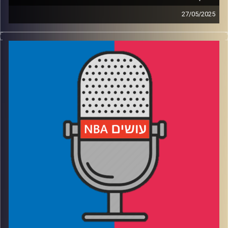
27/05/2025
פודקאסט האן.בי.איי עם ערן סורוקה, שרון דוידוביץ', משה
דוידוביץ' ועידן לוצקי, בשיתוף קול האוניברסיטה.
רבע 1: הת'נדר והוולבס בקרב התקפות והגנות
רבע 2: אינדיאנה והניקס בקרב גניבות ויציאה מהקליפה
רבע 3: יש MVP חדש, עכשיו מתחיל הקרב על הנרטיב
רבע 4: יש אלוהים, והוא הולך לשבור לעצמו את ההילה?
קרדיט תמונות:
עידן לוצקי