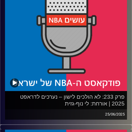
רבע 3: איך ג׳רו הולידיי יעזור לפורטלנד ולדני אבדיה
רבע 4: הנאגטס משדרגים, הרוקטס צוברים, לבאקס יש ביצים
ומה לעזאזל הפליקנס עושים
קרדיט תמונות:
עידן לוצקי
פרק 233: לא הולכים לישון – נערכים לדראפט
2025 | אורחת: לי נוף-גזית
25/06/2025
פודקאסט האן.בי.איי עם ערן סורוקה, שרון דוידוביץ', משה
דוידוביץ' ועידן לוצקי, בשיתוף קול האוניברסיטה.