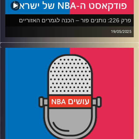
פרק 226: נותנים פור – הכנה לגמרים האזוריים
19/05/2025
פודקאסט האן.בי.איי עם ערן סורוקה, שרון דוידוביץ', משה
דוידוביץ' ועידן לוצקי, בשיתוף קול האוניברסיטה.
רבע 1: איך משחק 7 הפך לאנטי קליימקס, ומה דנבר צריכה
לעשות
רבע 2: שיי ואנט בקרב על מלכות המערב – ושאלת השחקן
השלישי
רבע 3: הניקס והפייסרס בטעם של פעם – מי תשלוט בקצב
רבע 4: האם יש יותר מדי שוויון, והניחושים שלנו לגמרים
האזוריים
קרדיט תמונות:
עידן לוצקי