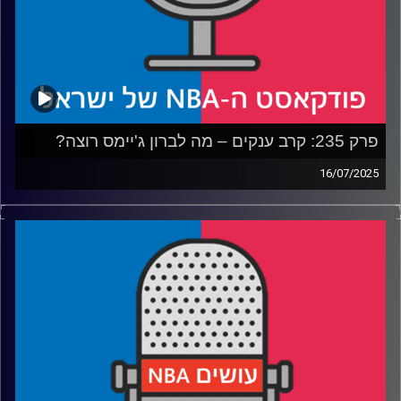
פרק 235: קרב ענקים – מה לברון ג'יימס רוצה?
16/07/2025
פודקאסט האן.בי.איי עם ערן סורוקה, שרון דוידוביץ', משה
דוידוביץ' ועידן לוצקי, בשיתוף קול האוניברסיטה.
רבע 1: לברון מנסה להנות משני העולמות, הלייקרס נהנים קצת
פחות
רבע 2: התרשמות ראשונה משרף ו-וולף בנטס, האנסניטי
בפורטלנד
רבע 3: הת'נדר מסודרים, הנאגטס מתרחבים והרוקטס עושים
את הקפיצה
רבע 4: התחלנו עם הדירוג של בליצ'ר ומשם הכל רק הידרדר