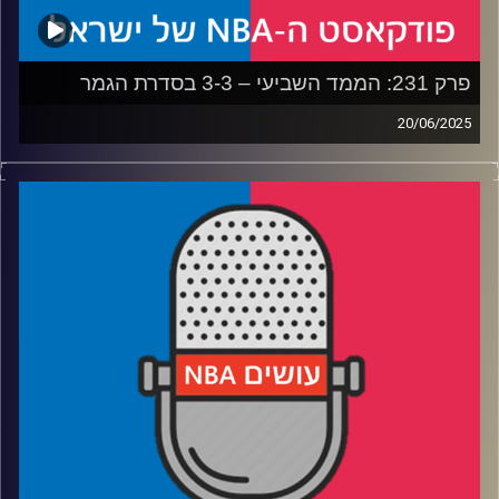
פרק 231: הממד השביעי – 3-3 בסדרת הגמר
20/06/2025
פודקאסט האן.בי.איי עם ערן סורוקה, שרון דוידוביץ', משה
דוידוביץ' ועידן לוצקי, בשיתוף קול האוניברסיטה.
* איך הפייסרס גורמים לת'נדר להרגיש כמו כוחות הקרקע של
צבא איראן
* איך הת'נדר יכולים להתאושש מהתבוסה ולהרים את עצמם
למשחק המכריע
* האם אורלנדו שילמה יותר מדי על דזמונד ביין
* תם עידן בלייקרס – מה משפחת באס עשתה לליגה, ומה
יעשה הבעלים החדש
* והאם דני וולף מטפס בסקרים