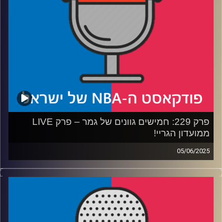
קרדיט תמונות:
עידן לוצקי
פרק 229: חמישים גוונים של גמר – פרק LIVE
ממועדון הגריי!
05/06/2025
פודקאסט האן.בי.איי עם ערן סורוקה, שרון דוידוביץ', משה
דוידוביץ' ועידן לוצקי, בשיתוף קול האוניברסיטה.
רבע 1: איך אינדיאנה הגיעה עד הלום, ולמה ת'יבודו קיבל לום
רבע 2: איך אוק סיטי הגיעה עד הלום, והאם היא בפייסרס