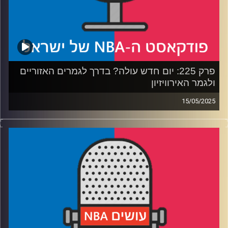
פרק 225: יום חדש עולה? בדרך לגמרים האזוריים
ולגמר האירוויזיון
15/05/2025
פודקאסט האן.בי.איי עם ערן סורוקה, שרון דוידוביץ', משה
דוידוביץ' ועידן לוצקי, בשיתוף קול האוניברסיטה.
רבע 1: הת'נדר והנאגטס נאבקות על רסיסי אוויר
רבע 2: הניקס מגלים אופי, הסלטיקס בעונת מעבר
רבע 3: אנט מוצא שותף, אינדיאנה תופסת קצב
רבע 4: האם הדראפט מכור (לא), האם יאניס בדרך לטקסס