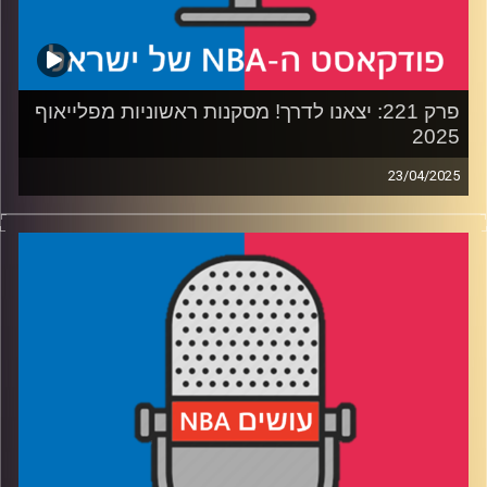
קרדיט תמונות:
עידן לוצקי
פרק 221: יצאנו לדרך! מסקנות ראשוניות מפלייאוף
2025
23/04/2025
פודקאסט האן.בי.איי עם ערן סורוקה, שרון דוידוביץ', משה
דוידוביץ' ועידן לוצקי, בשיתוף קול האוניברסיטה.
רבע1: לוס אנג׳לס ומינסוטה טימברוולבס בקרב חפירות
רבע2: הניסיון של גולדן סטייט מול יוסטון רוקטס
רבע3: להיות או לא להיות ראסל ווסטברוק
רבע4: דני אבדיה מדליק. גם משואה
קרדיט תמונות:
עידן לוצקי