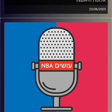
אלופת ה-NBA!
23/06/2025
פודקאסט האן.בי.איי עם ערן סורוקה, שרון דוידוביץ', משה
דוידוביץ' ועידן לוצקי, בשיתוף קול האוניברסיטה.
רבע 1: איך הת'נדר בנו קבוצה אימתנית כל כך מהר – ולמה
הפכו אותם לנבלים
רבע 2: האם דווקא את אינדיאנה נזכור יותר מסדרת הגמר הזו?
רבע 3: מסתכלים קדימה: המזרח פתוח, הסגלים עמוקים והאם
נראה שושלת
רבע 4: קווין דוראנט עובר ליוסטון – ומשאיר את פניקס
מבולבלת
קרדיט תמונות:
עידן לוצקי