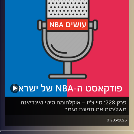
תהלום
רבע 3: מדרגים את 5 סדרות הגמר הגדולות של המילניום
רבע 4: לאיזה וטרן הכי מגיעה אליפות ואיזה כוכב צעיר לא ייקח
כזו – שאלות הקהל
קרדיט תמונות:
עידן לוצקי
פרק 228: סיי צ'יז – אוקלהומה סיטי ואינדיאנה
משלימות את תמונת הגמר
01/06/2025
פודקאסט האן.בי.איי עם ערן סורוקה, שרון דוידוביץ', משה