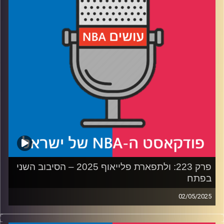
ווסטברוק נותן, ארון גורדון לוקח
רבע3: טייריס האליברטון אנדרייטד, באדי הילד נכנס לתפקיד
חייו
רבע4: הפופ פורש
קרדיט תמונות:
עידן לוצקי
פרק 223: ולתפארת פלייאוף 2025 – הסיבוב השני
בפתח
02/05/2025
פודקאסט האן.בי.איי עם ערן סורוקה, שרון דוידוביץ', משה
דוידוביץ' ועידן לוצקי, בשיתוף קול האוניברסיטה.