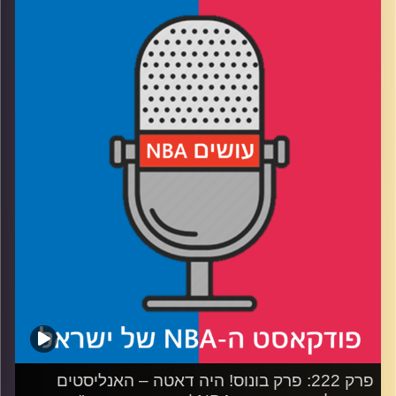
רבע 1: החזק שורד בין דנבר לקליפרס, מי ישרוד את הקיץ
בממפיס
רבע 2: הווריורס והרוקטס במלחמת התשה, מינסוטה גדולה על
הלייקרס
רבע 3: בוסטון והניקס בראן אנד גן, דטרויט סובלת מפצעי
בגרות
רבע 4: קאבס ופייסרס בפיקוד העומק, יאניס מחפש מוצא
קרדיט תמונות:
עידן לוצקי
פרק 222: פרק בונוס! היה דאטה – האנליסטים