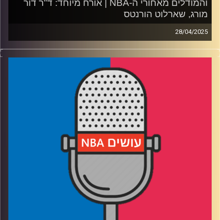
והמודלים מאחורי ה-NBA | אורח מיוחד: ד"ר דור
מורג, שארלוט הורנטס
28/04/2025
פודקאסט האן.בי.איי עם ערן סורוקה, שרון דוידוביץ', משה
דוידוביץ' ועידן לוצקי, בשיתוף קול האוניברסיטה.
רבע 1: המסע מצפון השרון לצפון קרוליינה, והקשר בין בית
השקעות לקבוצת כדורסל
רבע 2: איך מתכוננים לדראפט, ולמה דני וולף ובן שרף כל כך
מעוררים עניין
רבע 3: מפלוס-מינוס עד 29 מפרקים: מה אנליסט רואה
בסטטיסטיקה
רבע 4: מסר למי שמאשימ/ה את האנליסטים, ומסר למי
שלומד/ת הנדסת נתונים
ביום שישי – פרק חדש עם הדרמות של סיום הסיבוב הראשון
בפלייאוף 2025