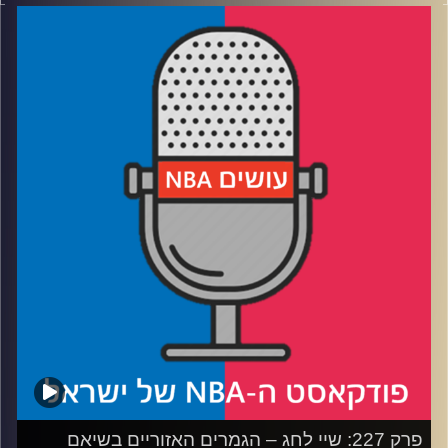
דוידוביץ' ועידן לוצקי, בשיתוף קול האוניברסיטה.
רבע 1: הפייסרס עושים קאט לניו יורק
רבע 2: אוקלהומה סיטי מביסה את מינסוטה בסופת רעמים
רבע 3: לאן הוולבס והניקס הולכות מכאן (חוץ מקנקון)
רבע 4: שווקים קטנים עם מסר גדול, והניחוש שלנו לגמר
קרדיט תמונות:
עידן לוצקי
פרק 227: שיי לחג – הגמרים האזוריים בשיאם