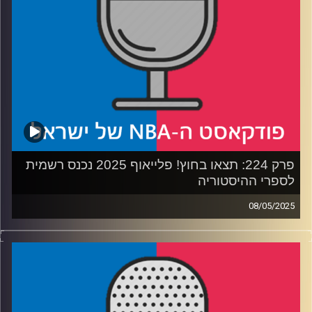
ולמה מייקל ג׳ורדן חוזר
קרדיט תמונות:
עידן לוצקי
פרק 224: תצאו בחוץ! פלייאוף 2025 נכנס רשמית
לספרי ההיסטוריה
08/05/2025
פודקאסט האן.בי.איי עם ערן סורוקה, שרון דוידוביץ', משה
דוידוביץ' ועידן לוצקי, בשיתוף קול האוניברסיטה.
רבע 1: הניו יורק ניקס עושים היסטוריה, בוסטון סלטיקס עושה
במכנסיים
רבע 2: אוקלהומה סיטי נותנת, דנבר נאגטס לוקחת. ראסל