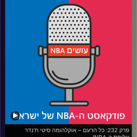
רבע 1: איך דני וולף ובן שרף עלו (ולמה קצת ירדו) על הרדאר
רבע 2: קופר פלאג והטעמים בגולדה, הארפר וביילי – השמות
הגדולים של הדראפט
רבע 3: שלושה ביג מן ושלושה מובילי כדור ששווה לחכות להם
רבע 4: איך ה-NIL שינה את התמונה – והישראלים שיסתערו על
המכללות בעונה הבאה
קרדיט תמונות:
עידן לוצקי
פרק 232: כל הרעם – אוקלהומה סיטי ת'נדר