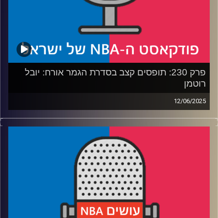
קרדיט תמונות:
עידן לוצקי
פרק 230: תופסים קצב בסדרת הגמר אורח: יובל
רוטמן
12/06/2025
פודקאסט האן.בי.איי עם ערן סורוקה, שרון דוידוביץ', משה
דוידוביץ' ועידן לוצקי, בשיתוף קול האוניברסיטה.
רבע 1: אינדיאנה משתלטת על הגמר – לא כמו שחשבנו
רבע 2: האם הת'נדר יכולים לצאת גם מהבור הזה
רבע 3: הניקס ודוראנט בתחרות קשה, מי עושה יותר פדיחות
רבע 4: השיבה לחיים של יובל רוטמן