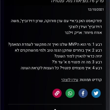
פרק 76:מציאות מול פנטזיה
12/10/2021
פודקאסט האן.בי.איי עם ערן סורוקה, שרון דוידוביץ', משה
דוידוביץ' ועידן לוצקי
אורח מיוחד: אריק זילבר
רבע 1: מי הוא הMVP שלנו ואיך זה מתקשר לעמדת המאמן?
רבע 2: איך בוחרים שחקן הגנה טוב ולמי מהשחקנים לא
יהיה כדאי להאזין לפוד השנה?
רבע 3: מה זה פנטזי מ א' עד ת'?
רבע 4: איך מנצחים פנטזי? כל העצות לקראת העונה
קרדיט תמונות:
עידן לוצקי