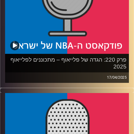
פרק 220: הגדה של פלייאוף – מתכוננים לפלייאוף
2025
17/04/2025
פודקאסט האן.בי.איי עם ערן סורוקה, שרון דוידוביץ', משה
דוידוביץ' ועידן לוצקי, בשיתוף קול האוניברסיטה.
רבע 1: דנבר נאגטס עם רוח חדשה, לו בטוח שזה יספיק,
ולוקה דונצ׳יץ׳ שוב מול אנטוני אדווארדס
רבע 2: טילים מול לוחמים (ולהיפך), לאן הולכות פניקס סאנס