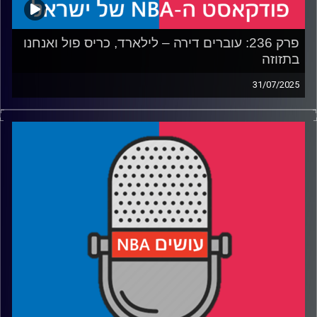
פרק 236: עוברים דירה – לילארד, כריס פול ואנחנו
בתזוזה
31/07/2025
פודקאסט האן.בי.איי עם ערן סורוקה, שרון דוידוביץ', משה
דוידוביץ' ועידן לוצקי, בשיתוף קול האוניברסיטה.
רבע 1: עושים NBA עושים את הצעד הבא
רבע 2: דיים טיים חוזר לפורטלנד, עם קצת דיליי
רבע 3: בקליפרס בונים את בית גיל הזהב, בלייקרס מחפשים
מציאות
רבע 4: מה לקחנו מליגת הקיץ, ומה לקחו בברוקלין
קרדיט תמונות:
עידן לוצקי