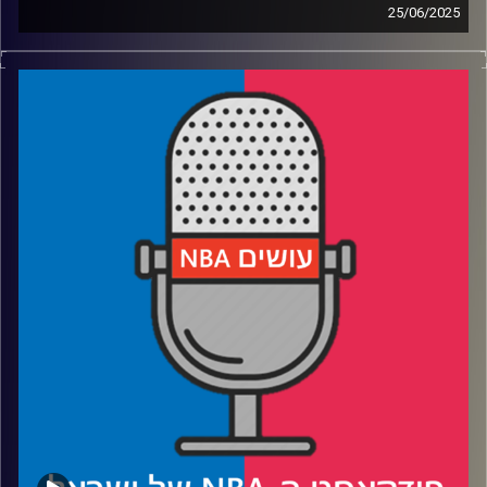
25/06/2025
פודקאסט האן.בי.איי עם ערן סורוקה, שרון דוידוביץ', משה
דוידוביץ' ועידן לוצקי, בשיתוף קול האוניברסיטה.
רבע 1: איך דני וולף ובן שרף עלו (ולמה קצת ירדו) על הרדאר
רבע 2: קופר פלאג והטעמים בגולדה, הארפר וביילי – השמות
הגדולים של הדראפט
רבע 3: שלושה ביג מן ושלושה מובילי כדור ששווה לחכות להם
רבע 4: איך ה-NIL שינה את התמונה – והישראלים שיסתערו על
המכללות בעונה הבאה
קרדיט תמונות:
עידן לוצקי