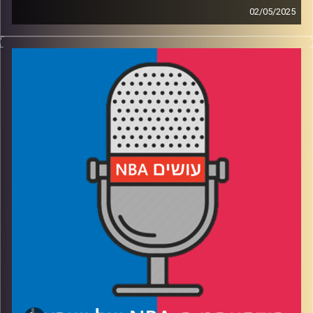
02/05/2025
פודקאסט האן.בי.איי עם ערן סורוקה, שרון דוידוביץ', משה
דוידוביץ' ועידן לוצקי, בשיתוף קול האוניברסיטה.
רבע 1: החזק שורד בין דנבר לקליפרס, מי ישרוד את הקיץ
בממפיס
רבע 2: הווריורס והרוקטס במלחמת התשה, מינסוטה גדולה על
הלייקרס
רבע 3: בוסטון והניקס בראן אנד גן, דטרויט סובלת מפצעי
בגרות
רבע 4: קאבס ופייסרס בפיקוד העומק, יאניס מחפש מוצא
קרדיט תמונות:
עידן לוצקי