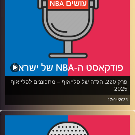
קרדיט תמונות:
עידן לוצקי
פרק 220: הגדה של פלייאוף – מתכוננים לפלייאוף
2025
17/04/2025
פודקאסט האן.בי.איי עם ערן סורוקה, שרון דוידוביץ', משה
דוידוביץ' ועידן לוצקי, בשיתוף קול האוניברסיטה.
רבע 1: דנבר נאגטס עם רוח חדשה, לו בטוח שזה יספיק,