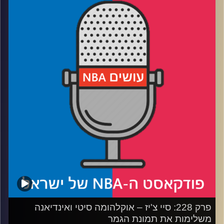
רבע 1: איך אינדיאנה הגיעה עד הלום, ולמה ת'יבודו קיבל לום
רבע 2: איך אוק סיטי הגיעה עד הלום, והאם היא בפייסרס
תהלום
רבע 3: מדרגים את 5 סדרות הגמר הגדולות של המילניום
רבע 4: לאיזה וטרן הכי מגיעה אליפות ואיזה כוכב צעיר לא ייקח
כזו – שאלות הקהל
קרדיט תמונות:
עידן לוצקי
פרק 228: סיי צ'יז – אוקלהומה סיטי ואינדיאנה
משלימות את תמונת הגמר