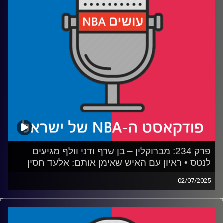
רבע 3: הת'נדר מסודרים, הנאגטס מתרחבים והרוקטס עושים
את הקפיצה
רבע 4: התחלנו עם הדירוג של בליצ'ר ומשם הכל רק הידרדר
קרדיט תמונות:
עידן לוצקי
פרק 234: מברוקלין – בן שרף ודני וולף מגיעים
לנטס • ראיון עם האיש שאימן אותם: אלעד חסין
02/07/2025
פודקאסט האן.בי.איי עם ערן סורוקה, שרון דוידוביץ', משה
דוידוביץ' ועידן לוצקי, בשיתוף קול האוניברסיטה.