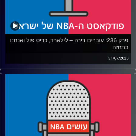
פרק 236: עוברים דירה – לילארד, כריס פול ואנחנו
בתזוזה
31/07/2025
פודקאסט האן.בי.איי עם ערן סורוקה, שרון דוידוביץ', משה
דוידוביץ' ועידן לוצקי, בשיתוף קול האוניברסיטה.
רבע 1: עושים NBA עושים את הצעד הבא
רבע 2: דיים טיים חוזר לפורטלנד, עם קצת דיליי
רבע 3: בקליפרס בונים את בית גיל הזהב, בלייקרס מחפשים
מציאות
רבע 4: מה לקחנו מליגת הקיץ, ומה לקחו בברוקלין