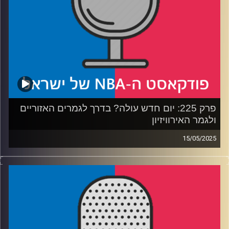
קרדיט תמונות:
עידן לוצקי
פרק 225: יום חדש עולה? בדרך לגמרים האזוריים
ולגמר האירוויזיון
15/05/2025
פודקאסט האן.בי.איי עם ערן סורוקה, שרון דוידוביץ', משה
דוידוביץ' ועידן לוצקי, בשיתוף קול האוניברסיטה.
רבע 1: הת'נדר והנאגטס נאבקות על רסיסי אוויר
רבע 2: הניקס מגלים אופי, הסלטיקס בעונת מעבר