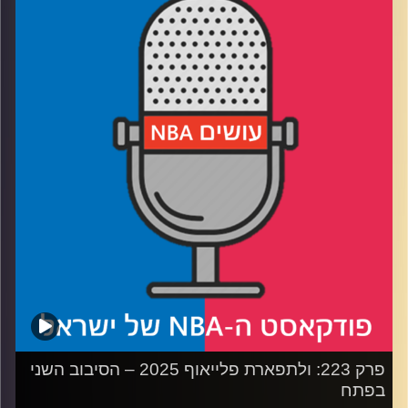
רבע 1: הניו יורק ניקס עושים היסטוריה, בוסטון סלטיקס עושה
במכנסיים
רבע 2: אוקלהומה סיטי נותנת, דנבר נאגטס לוקחת. ראסל
ווסטברוק נותן, ארון גורדון לוקח
רבע3: טייריס האליברטון אנדרייטד, באדי הילד נכנס לתפקיד
חייו
רבע4: הפופ פורש
קרדיט תמונות:
עידן לוצקי
פרק 223: ולתפארת פלייאוף 2025 – הסיבוב השני
בפתח