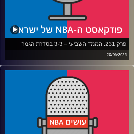
קרדיט תמונות:
עידן לוצקי
פרק 231: הממד השביעי – 3-3 בסדרת הגמר
20/06/2025
פודקאסט האן.בי.איי עם ערן סורוקה, שרון דוידוביץ', משה
דוידוביץ' ועידן לוצקי, בשיתוף קול האוניברסיטה.
* איך הפייסרס גורמים לת'נדר להרגיש כמו כוחות הקרקע של
צבא איראן
* איך הת'נדר יכולים להתאושש מהתבוסה ולהרים את עצמם
למשחק המכריע
* האם אורלנדו שילמה יותר מדי על דזמונד ביין
* תם עידן בלייקרס – מה משפחת באס עשתה לליגה, ומה
יעשה הבעלים החדש