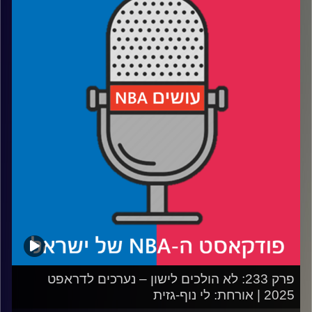
אורח: אלעד חסין
רבע 1: איך ישחקו, וכמה ישחקו, שני הנציגים שלנו בליגה
רבע 2: האם עומר מאייר הוא הבא בתור
רבע 3: איך ג׳רו הולידיי יעזור לפורטלנד ולדני אבדיה
רבע 4: הנאגטס משדרגים, הרוקטס צוברים, לבאקס יש ביצים
ומה לעזאזל הפליקנס עושים
קרדיט תמונות:
עידן לוצקי
פרק 233: לא הולכים לישון – נערכים לדראפט
2025 | אורחת: לי נוף-גזית