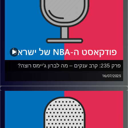
קרדיט תמונות:
עידן לוצקי
פרק 235: קרב ענקים – מה לברון ג'יימס רוצה?
16/07/2025
פודקאסט האן.בי.איי עם ערן סורוקה, שרון דוידוביץ', משה
דוידוביץ' ועידן לוצקי, בשיתוף קול האוניברסיטה.
רבע 1: לברון מנסה להנות משני העולמות, הלייקרס נהנים קצת
פחות
רבע 2: התרשמות ראשונה משרף ו-וולף בנטס, האנסניטי
בפורטלנד