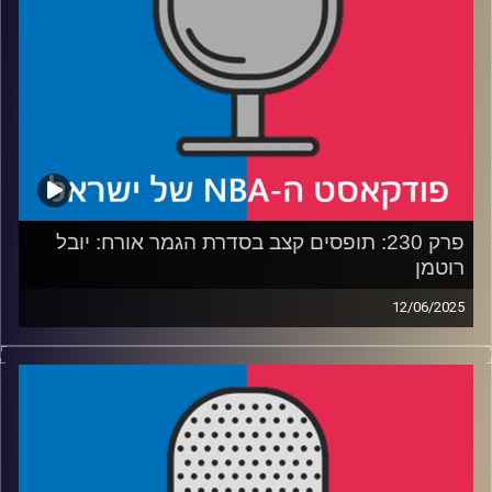
* והאם דני וולף מטפס בסקרים
קרדיט תמונות:
עידן לוצקי
פרק 230: תופסים קצב בסדרת הגמר אורח: יובל
רוטמן
12/06/2025
פודקאסט האן.בי.איי עם ערן סורוקה, שרון דוידוביץ', משה
דוידוביץ' ועידן לוצקי, בשיתוף קול האוניברסיטה.
רבע 1: אינדיאנה משתלטת על הגמר – לא כמו שחשבנו
רבע 2: האם הת'נדר יכולים לצאת גם מהבור הזה
רבע 3: הניקס ודוראנט בתחרות קשה, מי עושה יותר פדיחות