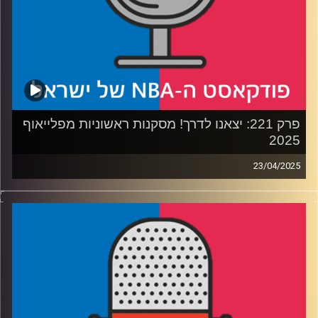
ביום שישי – פרק חדש עם הדרמות של סיום הסיבוב הראשון
בפלייאוף 2025
קרדיט תמונות:
עידן לוצקי
פרק 221: יצאנו לדרך! מסקנות ראשוניות מפלייאוף
2025
23/04/2025
פודקאסט האן.בי.איי עם ערן סורוקה, שרון דוידוביץ', משה
דוידוביץ' ועידן לוצקי, בשיתוף קול האוניברסיטה.
רבע1: לוס אנג׳לס ומינסוטה טימברוולבס בקרב חפירות
רבע2: הניסיון של גולדן סטייט מול יוסטון רוקטס
רבע3: להיות או לא להיות ראסל ווסטברוק
רבע4: דני אבדיה מדליק. גם משואה