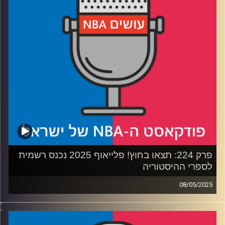
רבע 3: אנט מוצא שותף, אינדיאנה תופסת קצב
רבע 4: האם הדראפט מכור (לא), האם יאניס בדרך לטקסס
ולמה מייקל ג׳ורדן חוזר
קרדיט תמונות:
עידן לוצקי
פרק 224: תצאו בחוץ! פלייאוף 2025 נכנס רשמית
לספרי ההיסטוריה
08/05/2025
פודקאסט האן.בי.איי עם ערן סורוקה, שרון דוידוביץ', משה
דוידוביץ' ועידן לוצקי, בשיתוף קול האוניברסיטה.