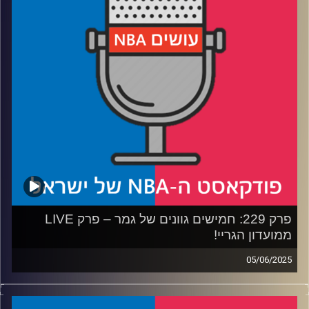
רבע 4: השיבה לחיים של יובל רוטמן
קרדיט תמונות:
עידן לוצקי
פרק 229: חמישים גוונים של גמר – פרק LIVE
ממועדון הגריי!
05/06/2025
פודקאסט האן.בי.איי עם ערן סורוקה, שרון דוידוביץ', משה
דוידוביץ' ועידן לוצקי, בשיתוף קול האוניברסיטה.