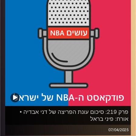
ולוקה דונצ׳יץ׳ שוב מול אנטוני אדווארדס
רבע 2: טילים מול לוחמים (ולהיפך), לאן הולכות פניקס סאנס
וסקרמנטו קינגס
רבע 3: קייד קנינגהאם עולה על הבמה, יאניס אנטטוקומפו
במסלול מירוצים
רבע 4: הבדלי סגנונות נפגשים בבוסטון, והניחושים שלנו עד
לגמר
קרדיט תמונות:
עידן לוצקי
פרק 219: סיכום עונת הפריצה של דני אבדיה •
אורח: פיני בראל
07/04/2025