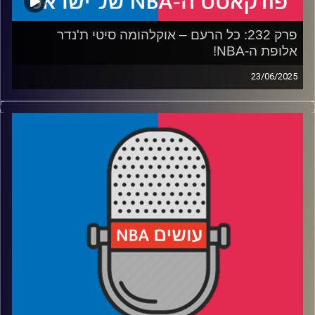
פרק 232: כל הרעם – אוקלהומה סיטי ת'נדר
אלופת ה-NBA!
23/06/2025
פודקאסט האן.בי.איי עם ערן סורוקה, שרון דוידוביץ', משה
דוידוביץ' ועידן לוצקי, בשיתוף קול האוניברסיטה.
רבע 1: איך הת'נדר בנו קבוצה אימתנית כל כך מהר – ולמה
הפכו אותם לנבלים
רבע 2: האם דווקא את אינדיאנה נזכור יותר מסדרת הגמר הזו?
רבע 3: מסתכלים קדימה: המזרח פתוח, הסגלים עמוקים והאם
נראה שושלת
רבע 4: קווין דוראנט עובר ליוסטון – ומשאיר את פניקס
מבולבלת