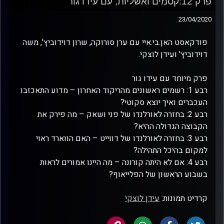
פרק 12:קסמים ואשליות, עם עידו גור
23/04/2020
פודקאסט האן.בי.איי עם ערן סורוקה, שרון דוידוביץ', משה
דוידוביץ' ועידן לוצקי.
פרק מיוחד עם עידו גור
רבע 1: רשמים ראשונים מהריקוד האחרון – מדוע התאכזבו
העכברים ואיך יוצא סקוטי?
רבע 2: בחזרה לאורלנדו של פני ושאק – מה פירק את
הקבוצה הגדולה ההיא?
רבע 3: בחזרה לאורלנדו של דווייט – האם הווארד ראוי
למקום בהיכל התהילה?
רבע 4: אם לא היתה קורונה – מה היינו אמורים לראות
בשבוע הראשון של הפלייאוף?
קרדיט תמונות:
עידן לוצקי