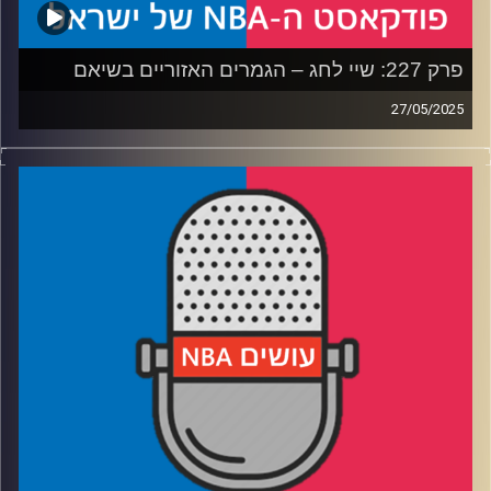
פרק 227: שיי לחג – הגמרים האזוריים בשיאם
27/05/2025
פודקאסט האן.בי.איי עם ערן סורוקה, שרון דוידוביץ', משה
דוידוביץ' ועידן לוצקי, בשיתוף קול האוניברסיטה.
רבע 1: הת'נדר והוולבס בקרב התקפות והגנות
רבע 2: אינדיאנה והניקס בקרב גניבות ויציאה מהקליפה
רבע 3: יש MVP חדש, עכשיו מתחיל הקרב על הנרטיב
רבע 4: יש אלוהים, והוא הולך לשבור לעצמו את ההילה?
קרדיט תמונות:
עידן לוצקי