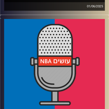
01/06/2025
פודקאסט האן.בי.איי עם ערן סורוקה, שרון דוידוביץ', משה
דוידוביץ' ועידן לוצקי, בשיתוף קול האוניברסיטה.
רבע 1: הפייסרס עושים קאט לניו יורק
רבע 2: אוקלהומה סיטי מביסה את מינסוטה בסופת רעמים
רבע 3: לאן הוולבס והניקס הולכות מכאן (חוץ מקנקון)
רבע 4: שווקים קטנים עם מסר גדול, והניחוש שלנו לגמר
קרדיט תמונות:
עידן לוצקי