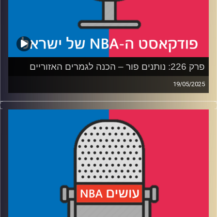
פרק 226: נותנים פור – הכנה לגמרים האזוריים
19/05/2025
פודקאסט האן.בי.איי עם ערן סורוקה, שרון דוידוביץ', משה
דוידוביץ' ועידן לוצקי, בשיתוף קול האוניברסיטה.
רבע 1: איך משחק 7 הפך לאנטי קליימקס, ומה דנבר צריכה
לעשות
רבע 2: שיי ואנט בקרב על מלכות המערב – ושאלת השחקן
השלישי
רבע 3: הניקס והפייסרס בטעם של פעם – מי תשלוט בקצב
רבע 4: האם יש יותר מדי שוויון, והניחושים שלנו לגמרים
האזוריים