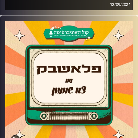
12/09/2024
יואב צפיר מגיע לאולפן פלאשבק!
הבמאי, העורך, השחקן ואיש הטלוויזיה שאחראי על
הפרויקטים שכולנו גדלנו (ועדיין) עליהם מספר על התפתחות
הקריירה תחת הטייטל "הבן של" ואיך מהר מאוד הצליח לצאת
ממנה, הפרויקטים השונים לאורך הדרך והמעבר משחקן אל
מאחורי הקלעים. בנוסף, יואב מספר על תהליך הליהוק
לרוקדים עם כוכבים וההחלטה להפיק עונה של הכוכב הבא
בתחילת המלחמה כשכולם היו נגד.
קרדיט תמונות:
AudioVersity