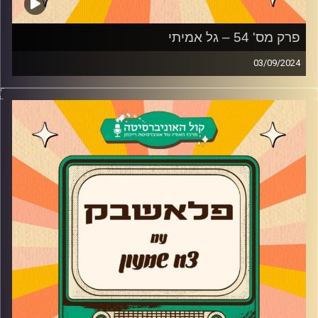
פרק מס' 54 – גל אמיתי
03/09/2024
גל אמיתי מגיע לאולפן פלאשבק!
בשיחה אחורה בזמן גל מספר על המעבר מעולם העסקים
לעולם המשחק, הלימודים שעיצבו אותו בתור שחקן, מאיפה
הגיע הרעיון להקים בית ספר למשחק משלו, האודישן לגאליס
והאם החשיפה של החיים הפרטיים משפיעה עליו
קרדיט תמונות:
AudioVersity