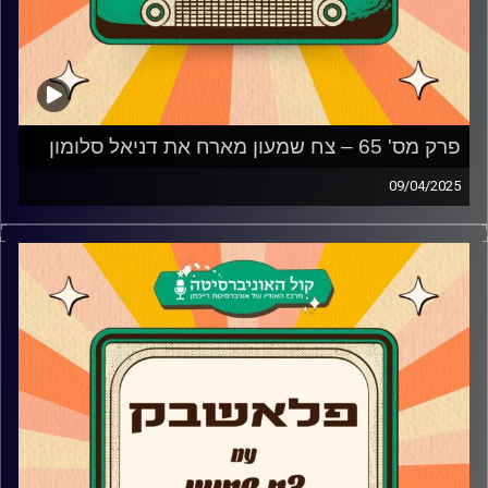
פרק מס' 65 – צח שמעון מארח את דניאל סלומון
09/04/2025
דניאל סלומון מגיע לאולפן פלאשבק!
המוזיקאי שכל שיר שלו נכנס לנו ללב מגיע לאולפן ומספר על
העבודה המוזיקלית לאורך השנים, האם דנה עדיני לא הייתה
מתוכננת להיות חלק מהשיר ״רבות הדרכים״, האלבום החדש
והשיר שנכתב לאחר אובדן שחווה ומדוע החליט לקחת
הפסקה אחריו
קרדיט תמונות:
AudioVersity