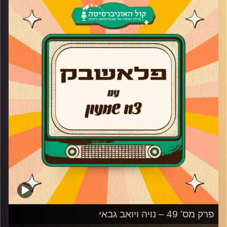
אפשרת בן יעקב חוזרת אל הסדרה ששיגעה מדינה שלמה –
"האי", ומספרת את הסודות מאחורי הקלעים והאם היא הרגישה
שהעונה השלישית של הסדרה הייתה מונחת על כתפייה.
בנוסף, מספרת על הסדרה "15 דקות" שהקדימה את זמנה, למה
החליטה לקחת פסק זמן ולשנות כיוון בתחום, מה הדבר שהכי
חשוב לה בתור מורה למשחק ואיך היה לחזור לטלוויזיה אחרי
הפסקה של שנים.
קרדיט תמונות:
AudioVersity
פרק מס' 49 – נויה ויואב גבאי