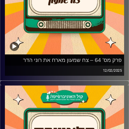
פרק מס' 64 – צח שמעון מארח את רוני הדר
12/02/2025
רוני הדר מגיעה לאולפן פלאשבק!
השחקנית והתסריטאית מגיעה לאולפן פלאשבק ומספרת איך
הגיע האודישן לעונה השלישית והאחרונה של האי, איך התגובות
על התפקיד באי מתקשרות לפוליטיקה, החיים הפוליטיים, איזה
רגע בקריירה היא הכי גאה בו ומה זה מבחינתה שחקן?
קרדיט תמונות:
AudioVersity