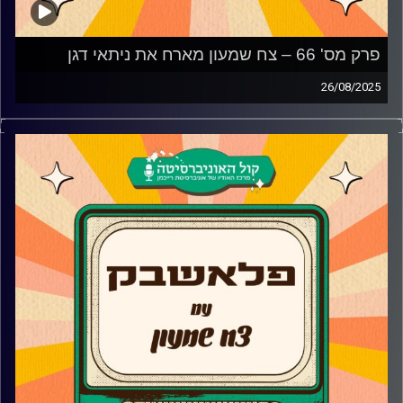
פרק מס' 66 – צח שמעון מארח את ניתאי דגן
26/08/2025
ניתאי דגן מגיע לאולפן פלאשבק!
השחקן, הבמאי והיוצר ניתאי דגן מספר על תחילת הדרך עם
סדרת הנוער "100 בתנ"ך", השינוי שקרה לו בחיים בעקבות
הסדרה "החולמים" ולמה למרות שהיוצרים אהבו את הדמות שלו
הוא לא המשיך לסדרת ההמשך "גאליס". בנוסף, ניתאי מספר על
המעבר אל מאחורי הקלעים ועל הסדרה ששוברת הרשת
"Brooklyn Coffee Shop" ועל סגירת המעגל בתור דיאלוגיסט
בסדרה "כפולה".
קרדיט תמונות:
AudioVersity