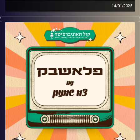
14/01/2025
מיכאלה אלקין מגיעה לאולפן פלאשבק!
השחקנית שמגיל קטן על המסך שלנו וכבשה אותנו בראש
גדול מגיעה ומספרת את הסודות מאחורי העונה הראשונה, למה
היא לא המשיכה לעונה השנייה, האודישן לסדרה האי ומדוע
החליטה לקחת פסק זמן מקריירת המשחק ולהגשים את חלום
הילדות שלה וכיצד נולד המותג JIMMINI?
קרדיט תמונות:
AudioVersity