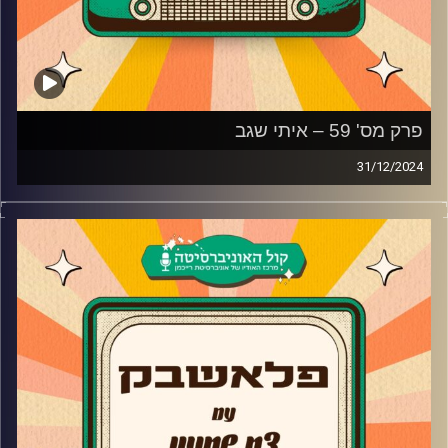
פרק מס' 59 – איתי שגב
31/12/2024
איתי שגב מגיע לאולפן פלאשבק!
השחקן, הקומיקאי והעורך מגיע לאולפן פלאשבק ומספר על
הסיבה שהחליט לגשת לאודישנים של ערוץ הילדים, למה עשה
רק פסטיגל אחד, הסיבה שבגללה החליט לעשות הישרדות
ולמה יש רגעים שהוא מתחרט על זה. בנוסף, איתי שגב חושף
סוד גדול על "מה שקורה באילת" ומה גרם לו להחליט לערוך את
הסדרה על אבי ביטר?
קרדיט תמונות:
AudioVersity