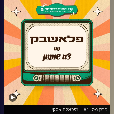
השחקנית שפרצה לחיינו בעונה השלישית של ראש גדול
מספרת על האודישן והסודות מאחורי הסדרה, למה לא המשיכה
לעונה הרביעית, הסדרה מאחורי הצלצול, איך זה להיות מוזה של
אמן ומי הייתה אמורה להיות במקומה בסדרה פולמון?
קרדיט תמונות:
AudioVersity
פרק מס' 61 – מיכאלה אלקין