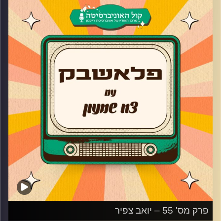
השחקנית ומנהלת בית הספר למשחק מספרת על האודישן
ל״מה בכריש״, ההתפוצצות של גאליס, למה לא המשיכה לעונה
הרביעית. בנוסף, ליאור מספרת על ההצגה ״אלוף העולם״, איך
הגיע הרעיון להקים בית ספרר למשחק משלה ומה הטיפ הכי
חשוב שיש לה עבור שחקנים מתחילים.
קרדיט תמונות:
AudioVersity
פרק מס' 55 – יואב צפיר