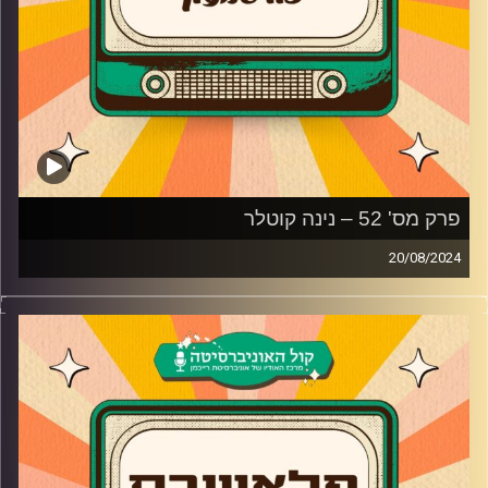
פרק מס' 52 – נינה קוטלר
20/08/2024
נינה קוטלר מגיעה לאולפן פלאשבק!
שחקנית התיאטרון, הטלוויזיה והקולנוע, נינה קוטלר מגיעה
לדבר על תפקידיה בשיר שלנו ומשחק החיים ועד כמה
הדמויות היו שונות ממנה. בנוסף, נינה מדברת על היחסים שלה
עם עולם המשחק, מה הבטיחה לעצמה בתור ילדה ועל ההצגה
"לילה טוב אימא" שגרמה לה לחשוב לקבל תובנות חדשות על
החיים.