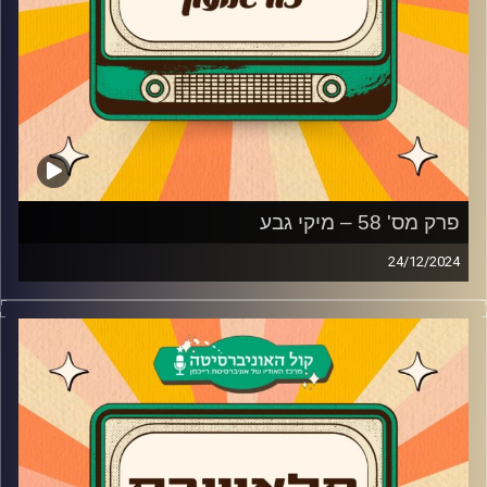
פרק מס' 58 – מיקי גבע
24/12/2024
מיקי גבע מגיע לאולפן פלאשבק!
הקומיקאי והשחקן שקורע אותנו מצחוק מגיע ומדבר על
מופע הנגנים החדש, למה החליט לעזוב את ערוץ הילדים שהיה
כמו בית, איך שחר חסון סיבך אותו עם עולם הפשע, למה
החליט לעשות את פסטיגל מהסרטים בשנת 2002 ואיך התאהב
באשתו על הסט של מלבי אקספרס
קרדיט תמונות:
AudioVersity