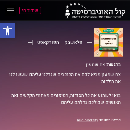
שידור חי
פתח סרגל
ל
ל
תוכן
תפריט
ראשי
ראשי
פלאשבק – הפודקאסט
בהגשת:
צח שמעון
צח שמעון מביא לכם את הכוכבים שגדלנו עליהם שעשו לנו
את הילדות
בואו לשמוע את כל הסודות, הסיפורים מאחורי הקלעים ואת
האנשים שכולכם גדלתם עליהם
קרדיט תמונות:
AudioVersity