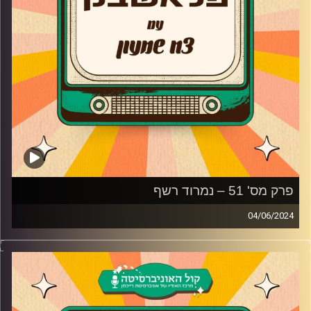
קרדיט תמונות:
AudioVersity
פרק מס' 51 – נמרוד רשף
04/06/2024
נמרוד רשף מגיע לאולפן פלאשבק!
מלך הראפ העל זמני ומנחה ערוץ הילדים לשעבר מדבר על
התקופה בערוץ הילדים, המוזיקה של פעם לעומת המוזיקה של
היום, האלבום החדש המחברת ואיך היה לחזור למשפחת