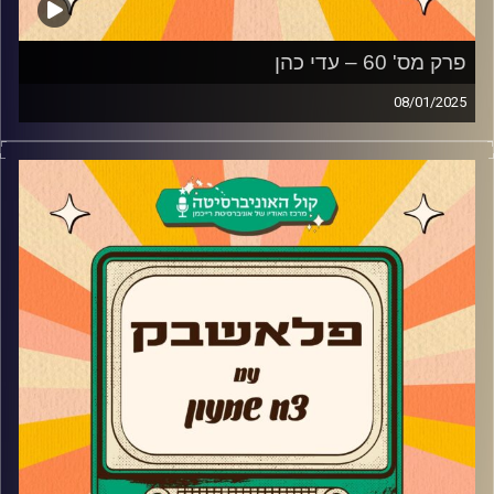
פרק מס' 60 – עדי כהן
08/01/2025
עדי כהן מגיעה לאולפן פלאשבק!
הזמרת שפרצה לחיינו בעונה השנייה של כוכב נולד, מגיעה
ומספרת על סגירת המעגל שעשתה עם חברות מבית הספר,
התדמית כדיווה, הפסטיגל שהייתה אמורה לעשות וסירבה לו,
למה היא לא מוציאה אלבום סולו משלה ומה זו מוזיקה בשבילה
קרדיט תמונות:
AudioVersity