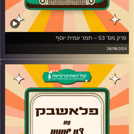
פרק מס' 53 – תמר עמית יוסף
28/08/2024
תמר עמית יוסף מגיעה לאולפן פלאשבק!
השחקנית שמגיל צעיר על מסך הטלוויזיה שלנו מגיעה לשיחה
עמוקה ומרגשת על הנשיקה הראשונה שלה בגיל 14 על הסט
של האי, היציאה מהארון, איך הוכיחה לעצמה שהיא מסוגלת
לעשות אודישן באנגלית והצליחה לככב בסדרה בינאלומית
בנטפליקס ואיזו חוויה בתור עיתונאית שינתה אותה?
קרדיט תמונות:
AudioVersity