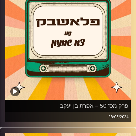
שבק'ס בהופעת איחוד.
קרדיט תמונות:
AudioVersity
פרק מס' 50 – אפרת בן יעקב
28/05/2024
אפרת בן יעקב מגיעה לאולפן פלאשבק!