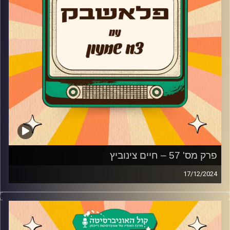
קרדיט תמונות:
AudioVersity
פרק מס' 57 – חיים צינוביץ
17/12/2024
חיים צינוביץ מגיע לאולפן פלאשבק!
הזמר שלימד את תעשיית המוזיקה והבידור שיעור חשוב
בתקשורת מגיע לאולפן ומספר על תחילת הדרך בתעשייה, איך
נולד הרעיון של השרוף, איך הצליחו לעבוד על כולם והאם הוא