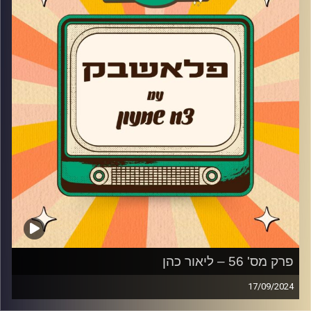
מתחרט על זה היום?
בנוסף, חיים צינוביץ מספר איך יוצרים את הסאונדים הנמכרים
לתוכניות הריאליטי ומה זה אמן מבחינתו.
קרדיט תמונות:
AudioVersity
פרק מס' 56 – ליאור כהן
17/09/2024
ליאור כהן מגיעה לאולפן פלאשבק!