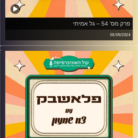
פרק מס' 54 – גל אמיתי
03/09/2024
גל אמיתי מגיע לאולפן פלאשבק!
בשיחה אחורה בזמן גל מספר על המעבר מעולם העסקים
לעולם המשחק, הלימודים שעיצבו אותו בתור שחקן, מאיפה
הגיע הרעיון להקים בית ספר למשחק משלו, האודישן לגאליס
והאם החשיפה של החיים הפרטיים משפיעה עליו
קרדיט תמונות:
AudioVersity