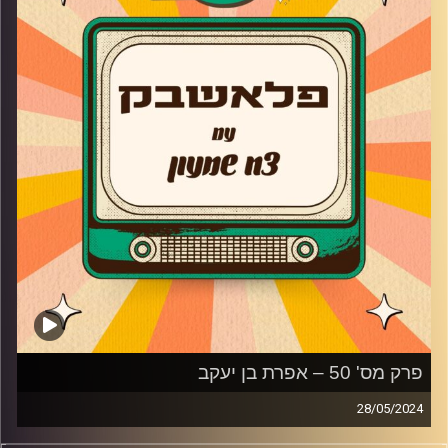
היום, האלבום החדש המחברת ואיך היה לחזור למשפחת
שבק'ס בהופעת איחוד.
קרדיט תמונות:
AudioVersity
פרק מס' 50 – אפרת בן יעקב
28/05/2024
אפרת בן יעקב מגיעה לאולפן פלאשבק!