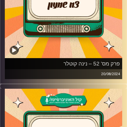
פרק מס' 52 – נינה קוטלר
20/08/2024
נינה קוטלר מגיעה לאולפן פלאשבק!
שחקנית התיאטרון, הטלוויזיה והקולנוע, נינה קוטלר מגיעה
לדבר על תפקידיה בשיר שלנו ומשחק החיים ועד כמה
הדמויות היו שונות ממנה. בנוסף, נינה מדברת על היחסים שלה
עם עולם המשחק, מה הבטיחה לעצמה בתור ילדה ועל ההצגה
"לילה טוב אימא" שגרמה לה לחשוב לקבל תובנות חדשות על
החיים.