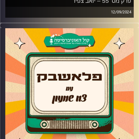
פרק מס' 55 – יואב צפיר
12/09/2024
יואב צפיר מגיע לאולפן פלאשבק!
הבמאי, העורך, השחקן ואיש הטלוויזיה שאחראי על
הפרויקטים שכולנו גדלנו (ועדיין) עליהם מספר על התפתחות
הקריירה תחת הטייטל "הבן של" ואיך מהר מאוד הצליח לצאת
ממנה, הפרויקטים השונים לאורך הדרך והמעבר משחקן אל
מאחורי הקלעים. בנוסף, יואב מספר על תהליך הליהוק
לרוקדים עם כוכבים וההחלטה להפיק עונה של הכוכב הבא
בתחילת המלחמה כשכולם היו נגד.
קרדיט תמונות:
AudioVersity