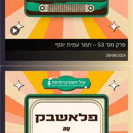
פרק מס' 53 – תמר עמית יוסף
28/08/2024
תמר עמית יוסף מגיעה לאולפן פלאשבק!
השחקנית שמגיל צעיר על מסך הטלוויזיה שלנו מגיעה לשיחה
עמוקה ומרגשת על הנשיקה הראשונה שלה בגיל 14 על הסט
של האי, היציאה מהארון, איך הוכיחה לעצמה שהיא מסוגלת
לעשות אודישן באנגלית והצליחה לככב בסדרה בינאלומית
בנטפליקס ואיזו חוויה בתור עיתונאית שינתה אותה?
קרדיט תמונות:
AudioVersity