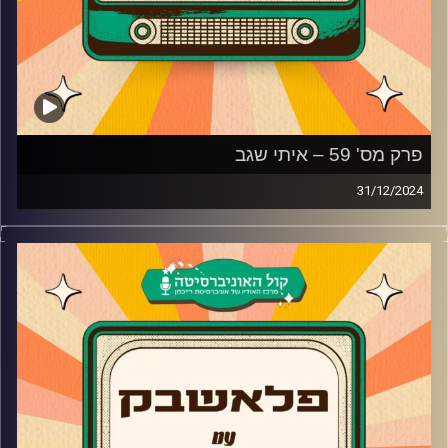
פרק מס' 59 – איתי שגב
31/12/2024
איתי שגב מגיע לאולפן פלאשבק!
השחקן, הקומיקאי והעורך מגיע לאולפן פלאשבק ומספר על
הסיבה שהחליט לגשת לאודישנים של ערוץ הילדים, למה עשה
רק פסטיגל אחד, הסיבה שבגללה החליט לעשות הישרדות
ולמה יש רגעים שהוא מתחרט על זה. בנוסף, איתי שגב חושף
סוד גדול על "מה שקורה באילת" ומה גרם לו להחליט לערוך את
הסדרה על אבי ביטר?
קרדיט תמונות:
AudioVersity