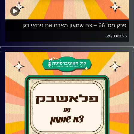
פרק מס' 66 – צח שמעון מארח את ניתאי דגן
26/08/2025
ניתאי דגן מגיע לאולפן פלאשבק!
השחקן, הבמאי והיוצר ניתאי דגן מספר על תחילת הדרך עם
סדרת הנוער "100 בתנ"ך", השינוי שקרה לו בחיים בעקבות
הסדרה "החולמים" ולמה למרות שהיוצרים אהבו את הדמות שלו
הוא לא המשיך לסדרת ההמשך "גאליס". בנוסף, ניתאי מספר על
המעבר אל מאחורי הקלעים ועל הסדרה ששוברת הרשת
"Brooklyn Coffee Shop" ועל סגירת המעגל בתור דיאלוגיסט
בסדרה "כפולה".
קרדיט תמונות:
AudioVersity