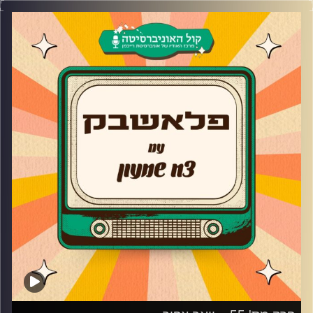
השחקנית ומנהלת בית הספר למשחק מספרת על האודישן
ל״מה בכריש״, ההתפוצצות של גאליס, למה לא המשיכה לעונה
הרביעית. בנוסף, ליאור מספרת על ההצגה ״אלוף העולם״, איך
הגיע הרעיון להקים בית ספרר למשחק משלה ומה הטיפ הכי
חשוב שיש לה עבור שחקנים מתחילים.
קרדיט תמונות:
AudioVersity