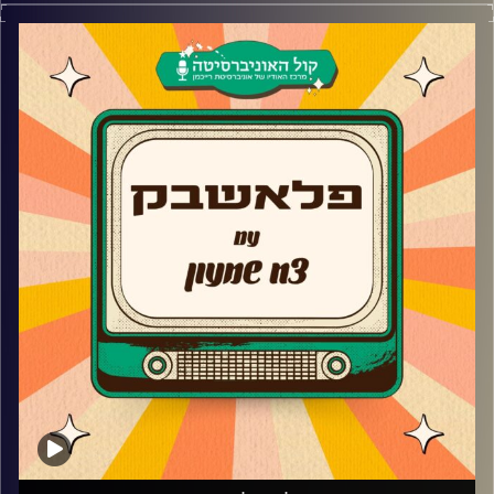
השחקנית שפרצה לחיינו בעונה השלישית של ראש גדול
מספרת על האודישן והסודות מאחורי הסדרה, למה לא המשיכה
לעונה הרביעית, הסדרה מאחורי הצלצול, איך זה להיות מוזה של
אמן ומי הייתה אמורה להיות במקומה בסדרה פולמון?
קרדיט תמונות:
AudioVersity