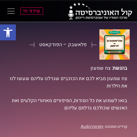
שידור חי
פתח סרגל
ל
ל
תוכן
תפריט
ראשי
ראשי
פלאשבק – הפודקאסט
בהגשת:
צח שמעון
צח שמעון מביא לכם את הכוכבים שגדלנו עליהם שעשו לנו
את הילדות
בואו לשמוע את כל הסודות, הסיפורים מאחורי הקלעים ואת
האנשים שכולכם גדלתם עליהם
קרדיט תמונות:
AudioVersity