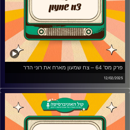
פרק מס' 64 – צח שמעון מארח את רוני הדר
12/02/2025
רוני הדר מגיעה לאולפן פלאשבק!
השחקנית והתסריטאית מגיעה לאולפן פלאשבק ומספרת איך
הגיע האודישן לעונה השלישית והאחרונה של האי, איך התגובות
על התפקיד באי מתקשרות לפוליטיקה, החיים הפוליטיים, איזה
רגע בקריירה היא הכי גאה בו ומה זה מבחינתה שחקן?
קרדיט תמונות:
AudioVersity