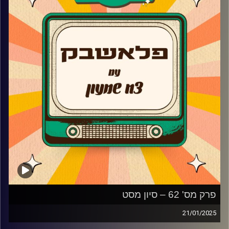
עובד תהליך האודישנים, התפקיד בשמינייה, מתי החליט שהוא
יוצא מהארון ומה קרה עם שיר הפסטיגל הכי מושמע בכל
הזמנים ״לעוף״
קרדיט תמונות:
AudioVersity
פרק מס' 62 – סיון מסט
21/01/2025
סיון מסט מגיעה לאולפן פלאשבק!