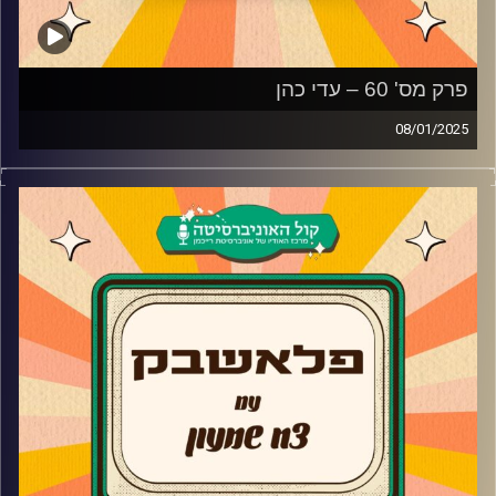
פרק מס' 60 – עדי כהן
08/01/2025
עדי כהן מגיעה לאולפן פלאשבק!
הזמרת שפרצה לחיינו בעונה השנייה של כוכב נולד, מגיעה
ומספרת על סגירת המעגל שעשתה עם חברות מבית הספר,
התדמית כדיווה, הפסטיגל שהייתה אמורה לעשות וסירבה לו,
למה היא לא מוציאה אלבום סולו משלה ומה זו מוזיקה בשבילה
קרדיט תמונות:
AudioVersity