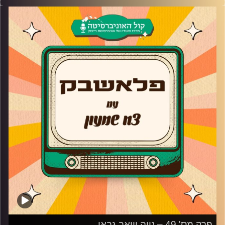
אפשרת בן יעקב חוזרת אל הסדרה ששיגעה מדינה שלמה –
"האי", ומספרת את הסודות מאחורי הקלעים והאם היא הרגישה
שהעונה השלישית של הסדרה הייתה מונחת על כתפייה.
בנוסף, מספרת על הסדרה "15 דקות" שהקדימה את זמנה, למה
החליטה לקחת פסק זמן ולשנות כיוון בתחום, מה הדבר שהכי
חשוב לה בתור מורה למשחק ואיך היה לחזור לטלוויזיה אחרי
הפסקה של שנים.
קרדיט תמונות:
AudioVersity
פרק מס' 49 – נויה ויואב גבאי