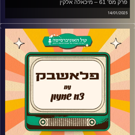
פרק מס' 61 – מיכאלה אלקין
14/01/2025
מיכאלה אלקין מגיעה לאולפן פלאשבק!
השחקנית שמגיל קטן על המסך שלנו וכבשה אותנו בראש
גדול מגיעה ומספרת את הסודות מאחורי העונה הראשונה, למה
היא לא המשיכה לעונה השנייה, האודישן לסדרה האי ומדוע
החליטה לקחת פסק זמן מקריירת המשחק ולהגשים את חלום
הילדות שלה וכיצד נולד המותג JIMMINI?
קרדיט תמונות:
AudioVersity