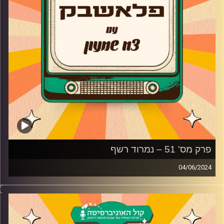
קרדיט תמונות:
AudioVersity
פרק מס' 51 – נמרוד רשף
04/06/2024
נמרוד רשף מגיע לאולפן פלאשבק!
מלך הראפ העל זמני ומנחה ערוץ הילדים לשעבר מדבר על
התקופה בערוץ הילדים, המוזיקה של פעם לעומת המוזיקה של