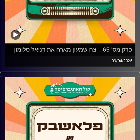
פרק מס' 65 – צח שמעון מארח את דניאל סלומון
09/04/2025
דניאל סלומון מגיע לאולפן פלאשבק!
המוזיקאי שכל שיר שלו נכנס לנו ללב מגיע לאולפן ומספר על
העבודה המוזיקלית לאורך השנים, האם דנה עדיני לא הייתה
מתוכננת להיות חלק מהשיר ״רבות הדרכים״, האלבום החדש
והשיר שנכתב לאחר אובדן שחווה ומדוע החליט לקחת
הפסקה אחריו
קרדיט תמונות:
AudioVersity