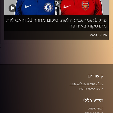
פרק 1: גמר גביע הליגה, סיכום מחזור 31 והאנגליות
מתרסקות באירופה
24/03/2026
היום בפרק השוער הספרדי הטוב בעולם עלול להישאר מחוץ
למונדיאל, צ׳לסי וליברפול ממשיכות להתרסק, יונייטד מקופחת
ופפ
תתחיל להתרכז בכדורגל.
קרדיט תמונות:
Gemini
קישורים
ביה"ס סמי עופר לתקשורת
אוניברסיטת רייכמן
מידע כללי
תנאי שימוש