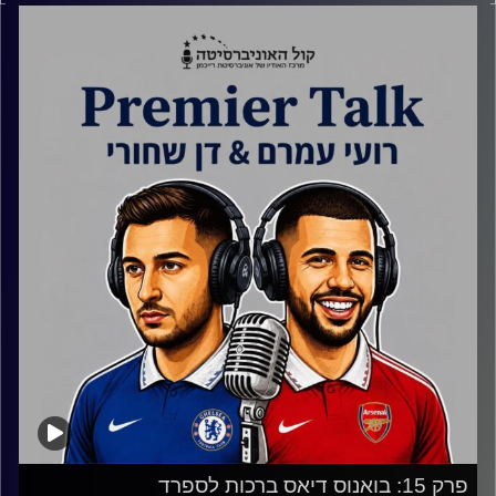
לקרות
0:2:00 ארסנל
0:13:00 מנצ'סטר סיטי
0:29:00 מנצ'סטר יונייטד
0:41:00 פינת השידוכים
0:50:00 ליברפול
1:00:00 צ'לסי
1:14:00 טוטנהאם ומנור סולומון
קרדיט תמונות:
Gemini
פרק 15: בואנוס דיאס ברכות לספרד