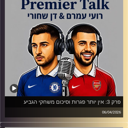
פרק 3: אין יותר פגרות וסיכום משחקי הגביע
06/04/2026
מנצ'סטר סיטי מפרקת את ליברפול, ארסנל עושה ארסנל,
הבעיות של צ'לסי, ליברפול בצרות, נכנסים ליישורת האחרונה