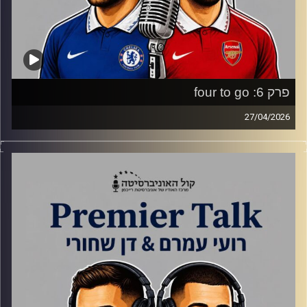
פרק 6: four to go
27/04/2026
סיכום מחזור 34, ארסנל מתכוננת לחצי גמר ליגת האלופות
וסיטי נגד צ'לסי בגמר הגביע האנגלי.
קרדיט תמונות:
Gemini