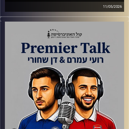
11/05/2026
סיכום מחזור 36 בליגה הטובה בעולם, הדרמה לא רוצה להיגמר.
ארסנל, וילה, פאלאס מעפילות לגמר.
דקה 1 עד 10 צ'לסי-ליברפול.
10-18 סיטי- ברנטפורד.
18-28 מנצ'סטר יונייטד- סנדרלנד.
29-45 ארסנל- ווסטהאם.
45-55 סיכום האנגליות באירופה+ טוטנהם נגד לידס.
קרדיט תמונות:
Gemini