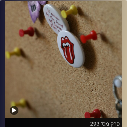
קרדיט תמונות:
włodi
פרק מס' 293