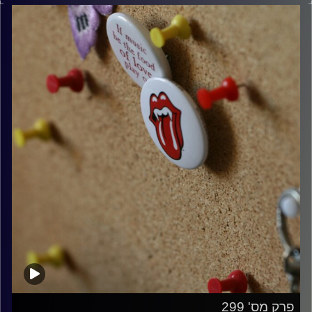
קרדיט תמונות:
włodi
פרק מס' 299