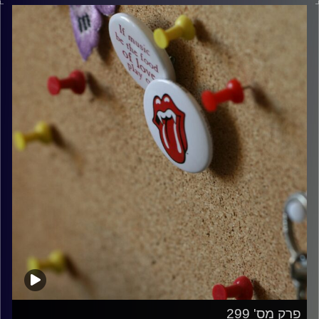
קרדיט תמונות:
włodi
פרק מס' 299