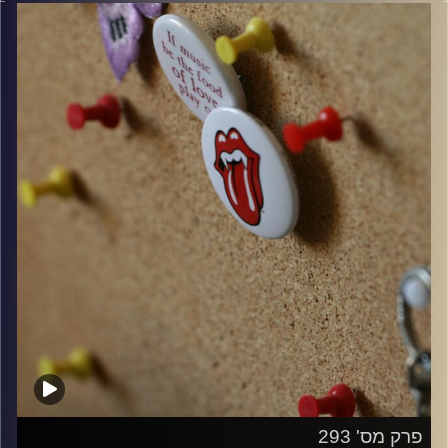
קרדיט תמונות:
włodi
פרק מס' 293