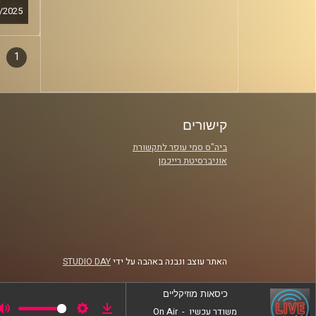
/2025
1
דפדו
סגירה
פרקי
קישורים
ביה"ס סמי עופר לתקשורת
אוניברסיטת רייכמן
האתר עוצב ונבנה באהבה על ידי
STUDIO DAY
כיסאות מוזיקליים
משודר עכשיו
-
On Air