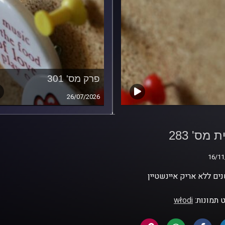
פרק מס' 301
26/07/2026
 מס' 283
 מס' 283
16/11
16/11
 תמונות:
włodi