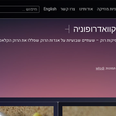
חיפוש:
יות מוזיקה
אודותינו
צרו קשר
English
קוואדרופוניה
קות רוק – שעתיים שבועיות על אגדות הרוק שסללו את הרוק הקלאסי
תמונות:
włodi