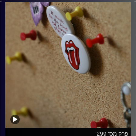
קרדיט תמונות:
włodi
פרק מס' 299