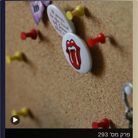
קרדיט תמונות:
włodi
פרק מס' 293