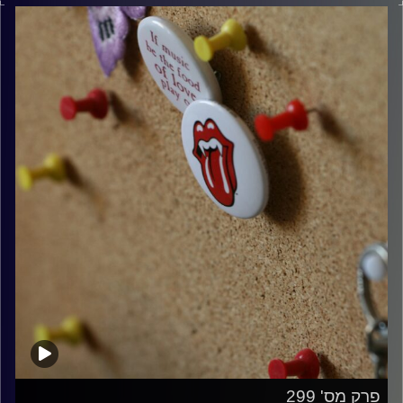
קרדיט תמונות:
włodi
פרק מס' 299