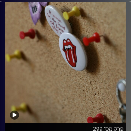
קרדיט תמונות:
włodi
פרק מס' 299