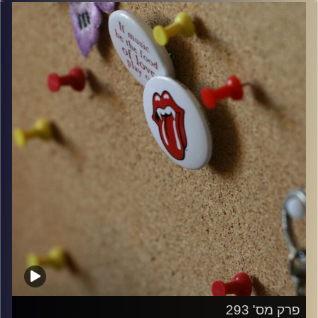
קרדיט תמונות:
włodi
פרק מס' 293