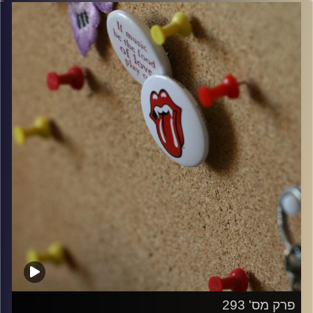
קרדיט תמונות:
włodi
פרק מס' 293