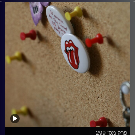
קרדיט תמונות:
włodi
פרק מס' 299