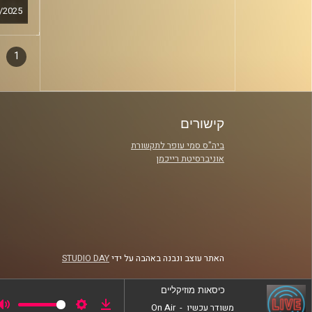
/2025
1
דפדו
סגירה
פרקי
קישורים
ביה"ס סמי עופר לתקשורת
אוניברסיטת רייכמן
האתר עוצב ונבנה באהבה על ידי
STUDIO DAY
כיסאות מוזיקליים