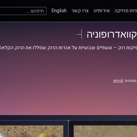
חיפוש:
יות מוזיקה
אודותינו
צרו קשר
English
קוואדרופוניה
קות רוק – שעתיים שבועיות על אגדות הרוק שסללו את הרוק הקלאסי
תמונות:
włodi